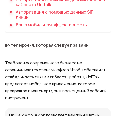
Запись телефонных разговоров
кабинета Unitalk
Авторизация с помощью данных SIP
Речевая аналитика
линии
UniTalk Contact Center
Ваша мобильная эффективность
SIP-телефония
IP-телефония, которая следует за вами
Автоматизация
Голосовой AI-агент
Требования современного бизнеса не
ограничиваются стенами офиса. Чтобы обеспечить
Автоматическая система
распределения звонков
стабильность
связи и
гибкость
работы, UniTalk
предлагает мобильное приложение, которое
Голосовой робот
превращает ваш смартфон в полноценный рабочий
UniTalk Chat
инструмент.
Автообзвон
UniTalk Mobile App
позволяет вам принимать и