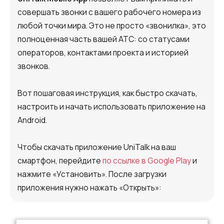
Автоматический телефонный опрос
совершать звонки с вашего рабочего номера из
Автоматический перезвон клиентам
любой точки мира. Это не просто «звонилка», это
полноценная часть вашей АТС: со статусами
Автоинформатор
операторов, контактами проекта и историей
Интерактивное голосовое меню — IVR
звонков.
Конструктор телефонных событий
Вот пошаговая инструкция, как быстро скачать,
настроить и начать использовать приложение на
Дополнительные услуги
Android.
СПАМ-мониторинг телефонных
Чтобы скачать приложение UniTalk на ваш
номеров
смартфон, перейдите
по ссылке в Google Play
и
SIP TRUNK
нажмите «Установить». После загрузки
приложения нужно нажать «Открыть»:
SMS-рассылки
Международные SMS-рассылки