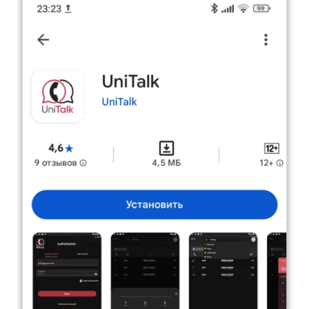
Синтез речи
Голосовое приветствие
Сервис подтверждения номера
телефона
Интеграция с IP телефонией
Расширенный пакет поддержки SLA
Телефонная аналитика для бизнеса
Viber-рассылки