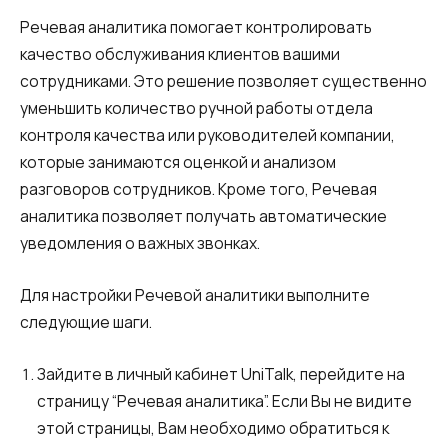
Запись телефонных разговоров
Речевая аналитика помогает контролировать
Речевая аналитика
качество обслуживания клиентов вашими
сотрудниками. Это решение позволяет существенно
UniTalk Contact Center
уменьшить количество ручной работы отдела
SIP-телефония
контроля качества или руководителей компании,
которые занимаются оценкой и анализом
Автоматизация
разговоров сотрудников. Кроме того, Речевая
аналитика позволяет получать автоматические
Голосовой AI-агент
уведомления о важных звонках.
Автоматическая система
распределения звонков
Для настройки Речевой аналитики выполните
следующие шаги.
Голосовой робот
Зайдите в личный кабинет UniTalk, перейдите на
UniTalk Chat
страницу “Речевая аналитика”. Если Вы не видите
Автообзвон
этой страницы, Вам необходимо обратиться к