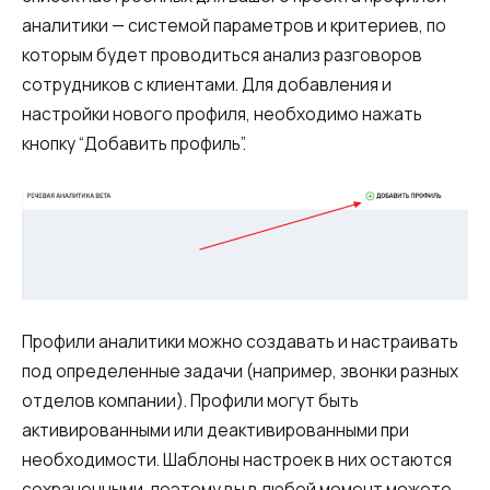
Синтез речи
аналитики — системой параметров и критериев, по
которым будет проводиться анализ разговоров
Голосовое приветствие
сотрудников с клиентами. Для добавления и
Сервис подтверждения номера
настройки нового профиля, необходимо нажать
телефона
кнопку “Добавить профиль”.
Интеграция с IP телефонией
Расширенный пакет поддержки SLA
Телефонная аналитика для бизнеса
Viber-рассылки
Профили аналитики можно создавать и настраивать
под определенные задачи (например, звонки разных
отделов компании). Профили могут быть
активированными или деактивированными при
необходимости. Шаблоны настроек в них остаются
сохраненными, поэтому вы в любой момент можете