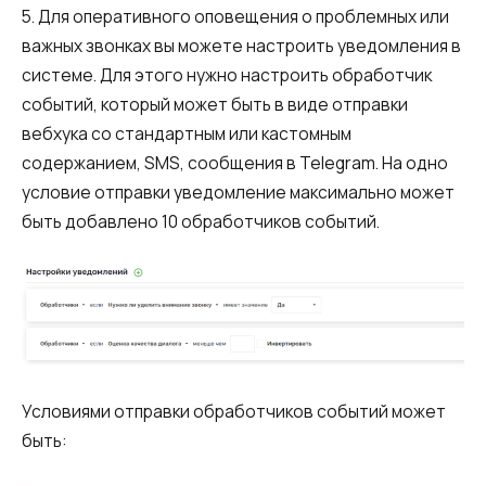
Компания
5. Для оперативного оповещения о проблемных или
Ваш номер телефона
Ваш номер телефона
Ваш номер телефона
Бесплатная консультация
важных звонках вы можете настроить уведомления в
+1
+1
+1
системе. Для этого нужно настроить обработчик
Ваше имя
E-mail
событий, который может быть в виде отправки
вебхука со стандартным или кастомным
содержанием, SMS, сообщения в Telegram. На одно
Alternative:
Alternative:
Alternative:
Партнер
Номер для контакта
условие отправки уведомление максимально может
+1
быть добавлено 10 обработчиков событий.
Alternative:
Alternative:
Условиями отправки обработчиков событий может
быть: