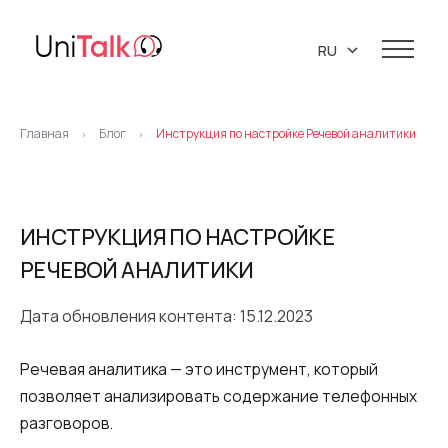
RU
EN
Услуги
UA
Главная
Блог
Инструкция по настройке Речевой аналитики
>
>
Телефония
Демо-центр
PL
Клиенты
IP телефония
Ресурсы
ИНСТРУКЦИЯ ПО НАСТРОЙКЕ
Виртуальная АТС
РЕЧЕВОЙ АНАЛИТИКИ
База знаний
О нас
Виртуальные номера
API
Партнеры
Дата обновления контента: 15.12.2023
Коллтрекинг
Блог
Про компанию
Речевая аналитика — это инструмент, который
Поддержка 24/7
Маркетинговые материалы
Предиктивный обзвон
позволяет анализировать содержание телефонных
Карьера
Виджет обратный звонок (Callback)
разговоров.
Контакты