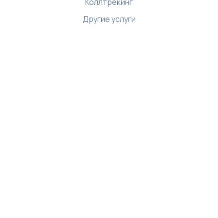
Коллтрекинг
Другие услуги
Ресурсы
Библиотека
Интернет магазин
Демо-центр
База знаний
API
Скачать приложение