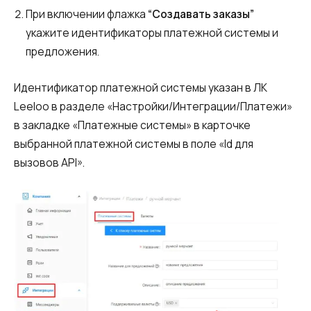
Синтез речи
При включении флажка
“Создавать заказы”
укажите идентификаторы платежной системы и
Голосовое приветствие
предложения.
Сервис подтверждения номера
телефона
Идентификатор платежной системы указан в ЛК
Leeloo в разделе «Настройки/Интеграции/Платежи»
Интеграция с IP телефонией
в закладке «Платежные системы» в карточке
Расширенный пакет поддержки SLA
выбранной платежной системы в поле «Id для
вызовов API».
Телефонная аналитика для бизнеса
Viber-рассылки