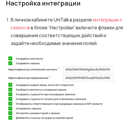
Настройка интеграции
Автоматический телефонный опрос
Автоматический перезвон клиентам
В личном кабинете UniTalk в разделе
интеграции с
Автоинформатор
Leeloo.ai
в блоке “Настройки” включите флажки для
совершения соответствующих действий и
Интерактивное голосовое меню — IVR
задайте необходимые значения полей.
Конструктор телефонных событий
Дополнительные услуги
СПАМ-мониторинг телефонных
номеров
SIP TRUNK
SMS-рассылки
Международные SMS-рассылки