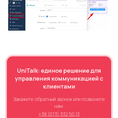
+1
Alternative:
Alternative:
UniTalk: единое решение для
управления коммуникацией с
клиентами
Закажите обратный звонок или позвоните
нам:
+38 (073) 332 50 13