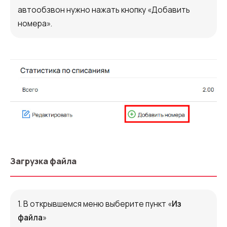
Автоматический телефонный опрос
автообзвон нужно нажать кнопку «Добавить
номера».
Автоматический перезвон клиентам
Автоинформатор
Интерактивное голосовое меню — IVR
Конструктор телефонных событий
Дополнительные услуги
СПАМ-мониторинг телефонных
номеров
Загрузка файла
SIP TRUNK
SMS-рассылки
1. В открывшемся меню выберите пункт «
Из
Международные SMS-рассылки
файла
»