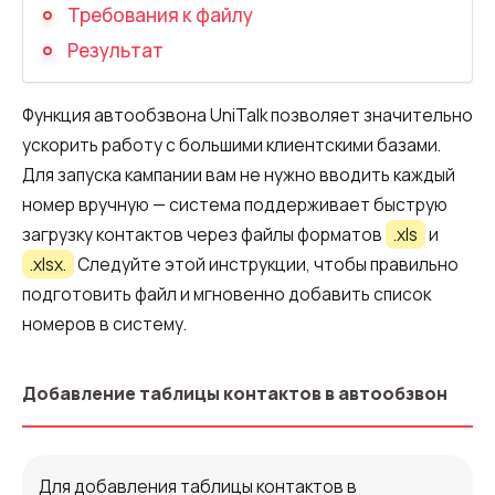
Запись телефонных разговоров
Требования к файлу
Результат
Речевая аналитика
UniTalk Contact Center
Функция автообзвона UniTalk позволяет значительно
SIP-телефония
ускорить работу с большими клиентскими базами.
Для запуска кампании вам не нужно вводить каждый
Автоматизация
номер вручную — система поддерживает быструю
загрузку контактов через файлы форматов
.xls
и
Голосовой AI-агент
.xlsx.
Следуйте этой инструкции, чтобы правильно
подготовить файл и мгновенно добавить список
Автоматическая система
распределения звонков
номеров в систему.
Голосовой робот
Добавление таблицы контактов в автообзвон
UniTalk Chat
Автообзвон
Для добавления таблицы контактов в