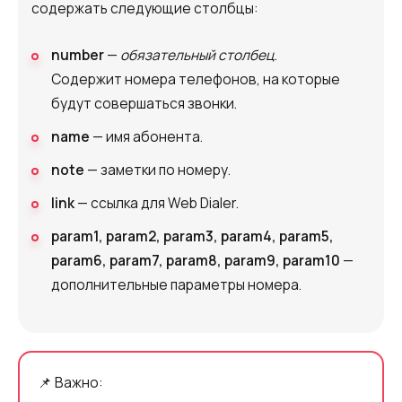
содержать следующие столбцы:
number
—
обязательный столбец
.
Содержит номера телефонов, на которые
будут совершаться звонки.
name
— имя абонента.
note
— заметки по номеру.
link
— ссылка для Web Dialer.
param1, param2, param3, param4, param5,
param6, param7, param8, param9, param10
—
дополнительные параметры номера.
📌 Важно: