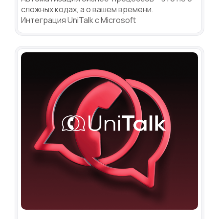
сложных кодах, а о вашем времени.
Интеграция UniTalk с Microsoft