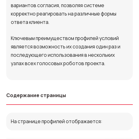
Автоматический телефонный опрос
вариантов согласия, позволяя системе
корректно реагировать на различные формы
Автоматический перезвон клиентам
ответа клиента.
Автоинформатор
Ключевым преимуществом профилей условий
Интерактивное голосовое меню — IVR
является возможность их создания один раз и
Конструктор телефонных событий
последующего использования в нескольких
узлах всех голосовых роботов проекта.
Дополнительные услуги
СПАМ-мониторинг телефонных
номеров
Содержание страницы
SIP TRUNK
SMS-рассылки
На странице профилей отображается:
Международные SMS-рассылки