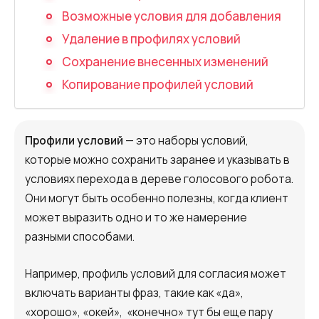
Запись телефонных разговоров
Возможные условия для добавления
Речевая аналитика
Удаление в профилях условий
Сохранение внесенных изменений
UniTalk Contact Center
Копирование профилей условий
SIP-телефония
Автоматизация
Профили условий
— это наборы условий,
которые можно сохранить заранее и указывать в
Голосовой AI-агент
условиях перехода в дереве голосового робота.
Автоматическая система
Они могут быть особенно полезны, когда клиент
распределения звонков
может выразить одно и то же намерение
разными способами.
Голосовой робот
UniTalk Chat
Например, профиль условий для согласия может
включать варианты фраз, такие как «да»,
Автообзвон
«хорошо», «окей», «конечно» тут бы еще пару