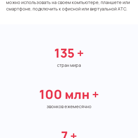
Автоматический телефонный опрос
можно использовать на своем компьютере, планшете или
смартфоне, подключить к офисной или виртуальной АТС.
Автоматический перезвон клиентам
Автоинформатор
Интерактивное голосовое меню — IVR
135
+
Конструктор телефонных событий
стран мира
Дополнительные услуги
СПАМ-мониторинг телефонных
100
млн +
номеров
SIP TRUNK
звонков ежемесячно
SMS-рассылки
Международные SMS-рассылки
7
+