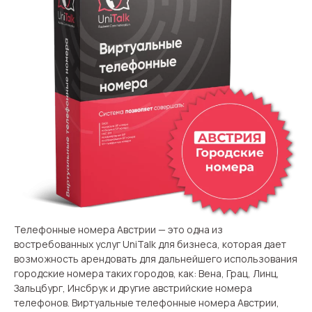
Запись телефонных разговоров
Речевая аналитика
UniTalk Contact Center
SIP-телефония
Автоматизация
Голосовой AI-агент
Автоматическая система
распределения звонков
Телефонные номера Австрии — это одна из
Голосовой робот
востребованных услуг UniTalk для бизнеса, которая дает
возможность арендовать для дальнейшего использования
UniTalk Chat
городские номера таких городов, как: Вена, Грац, Линц,
Зальцбург, Инсбрук и другие австрийские номера
Автообзвон
телефонов. Виртуальные телефонные номера Австрии,