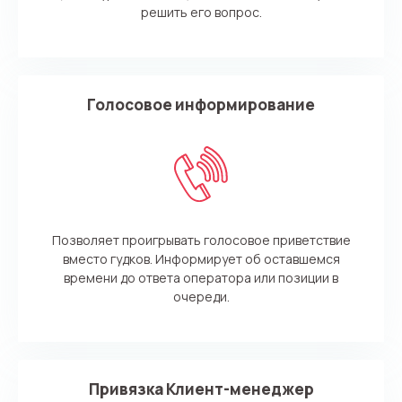
решить его вопрос.
Голосовое информирование
Позволяет проигрывать голосовое приветствие
вместо гудков. Информирует об оставшемся
времени до ответа оператора или позиции в
очереди.
Нужна
Написать партнеру
помощь
Заказать звонок
Заказать интеграцию
Заказать Тест Драйв
с выбором?
Ім'я
Привязка Клиент-менеджер