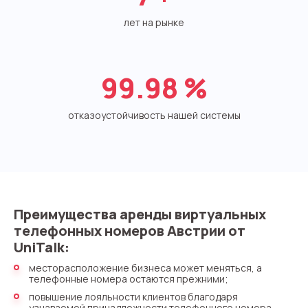
Синтез речи
лет на рынке
Голосовое приветствие
Сервис подтверждения номера
99.98
%
телефона
Интеграция с IP телефонией
отказоустойчивость нашей системы
Расширенный пакет поддержки SLA
Телефонная аналитика для бизнеса
Viber-рассылки
Преимущества аренды виртуальных
телефонных номеров Австрии от
UniTalk:
месторасположение бизнеса может меняться, а
телефонные номера остаются прежними;
повышение лояльности клиентов благодаря
узнаваемой принадлежности телефонного номера