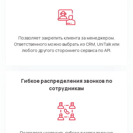
Ваше имя
Ваше имя
Ваше имя
Номер телефона
+1
Компания
Ваш номер телефона
Ваш номер телефона
Ваш номер телефона
Позволяет закрепить клиента за менеджером.
Бесплатная консультация
Ответственного можно выбрать из CRM, UniTalk или
+1
+1
+1
любого другого стороннего сервиса по API.
Ваше имя
E-mail
Alternative:
Alternative:
Alternative:
Партнер
Номер для контакта
Гибкое распределения звонков по
сотрудникам
+1
Alternative:
Alternative:
Позволяет настроить гибкое распределение