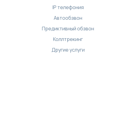
IP телефония
Автообзвон
Предиктивный обзвон
Коллтрекинг
Другие услуги
Ресурсы
Библиотека
Интернет магазин
Демо-центр
База знаний
API