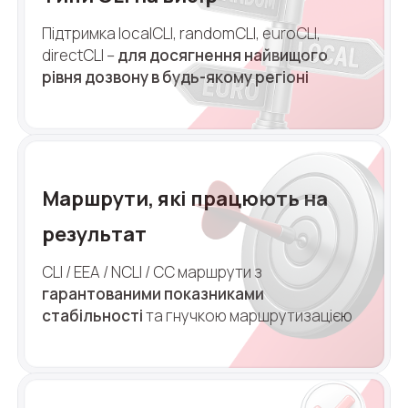
Підтримка localCLI, randomCLI, euroCLI,
directCLI –
для досягнення найвищого
рівня
дозвону в будь-якому регіоні
Маршрути, які працюють на
Потрібна
Написати партнеру
результат
допомога
Замовити дзвінок
Замовити інтеграцію
Замовити Тест Драйв
з вибором?
CLI / EEA / NCLI / CC маршрути з
Ім'я
гарантованими показниками
стабільності
та
гнучкою маршрутизацією
Ваше ім'я
Ваше ім'я
Ваше ім'я
Номер телефону
+1
Компанія
Ваш номер телефону
Ваш номер телефону
Ваш номер телефону