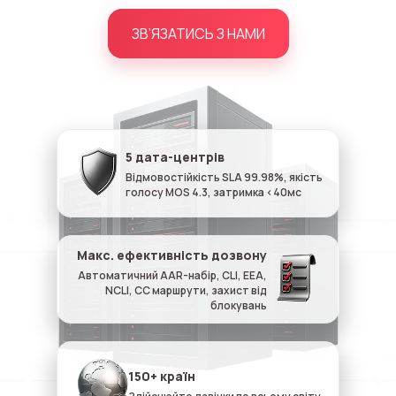
Запис телефонних розмов
ЗВ’ЯЗАТИСЬ З НАМИ
Мовна аналітика
UniTalk Contact Center
SIP-телефонія
Автоматизація
5 дата-центрів
Відмовостійкість SLA 99.98%, якість
голосу MOS 4.3, затримка <40мс
Голосовий AI-агент
Автоматична система розподілу
Макс. ефективність дозвону
дзвінків
Автоматичний AAR-набір, CLI,
EEA,
NCLI, CC маршрути,
захист від
Голосовий робот
блокувань
UniTalk Chat
Автообзвон
150+ країн