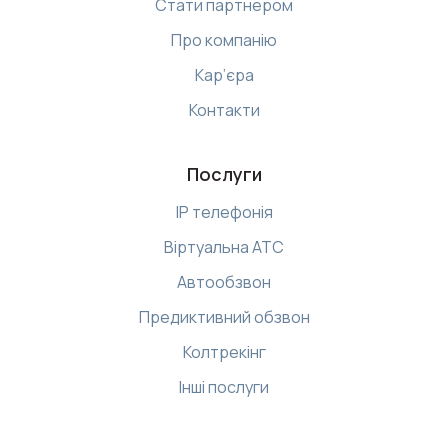
Стати партнером
Про компанію
Кар’єра
Контакти
Послуги
IP телефонія
Віртуальна АТС
Автообзвон
Предиктивний обзвон
Колтрекінг
Інші послуги