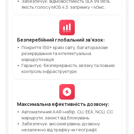
Забезпечує: відмовостійкість SLA 99.98%,
Синтез мови
якість голосу MOS 4.3, затримку <40мс.
Голосове привітання
Сервіс підтвердження номера
телефону
Безперебійний глобальний зв’язок:
Інтеграція з IP телефонією
Покриття 150+ країн світу, багаторазове
резервування та інтелектуальна
Розширений пакет підтримки SLA
маршрутизація.
Гарантує: безперервність зв’язку та повний
Телефонна аналітика для бізнесу
контроль інфраструктури.
Viber-розсилки
Максимальна ефективність дозвону:
Автоматичний AAR-набір, CLI, EEA, NCLI, CC
маршрути, захист від блокувань.
Забезпечує: високий рівень дозвону
незалежно від трафіку чи географії.