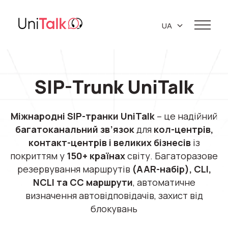
UA
EN
Послуги
PL
Телефонія
Клієнти
RU
SIP-Trunk
UniTalk
Ресурси
IP телефонія
Міжнародні SIP-транки UniTalk
– це надійний
База знань
Про нас
Віртуальна АТС
багатоканальний зв’язок
для
кол-центрів,
API
Партнери
контакт-центрів і великих бізнесів
із
Віртуальні телефонні номери
Блог
Про компанію
покриттям у
150+ країнах
світу. Багаторазове
Бібліотека
резервування маршрутів
Колтрекінг
(AAR-набір), CLI,
Підтримка 24/7
Маркетингові матеріали
NCLI та CC маршрути
, автоматичне
Кар’єра
Предиктивний обзвон
визначення автовідповідачів, захист від
Контакти
блокувань
Віджет зворотний дзвінок (Callback)