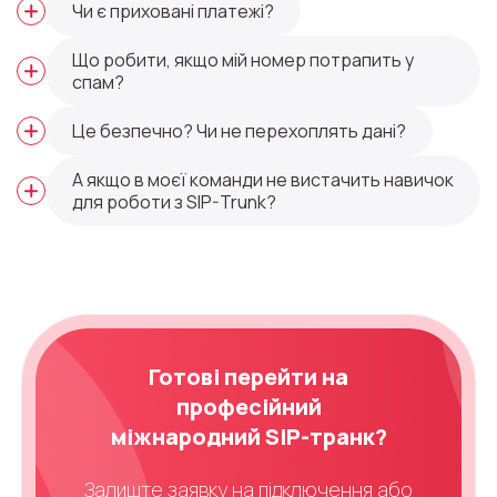
Чи є приховані платежі?
Що робити, якщо мій номер потрапить у
спам?
Це безпечно? Чи не перехоплять дані?
А якщо в моєї команди не вистачить навичок
для роботи з SIP-Trunk?
Готові перейти на
професійний
міжнародний SIP-транк?
Залиште заявку на підключення або