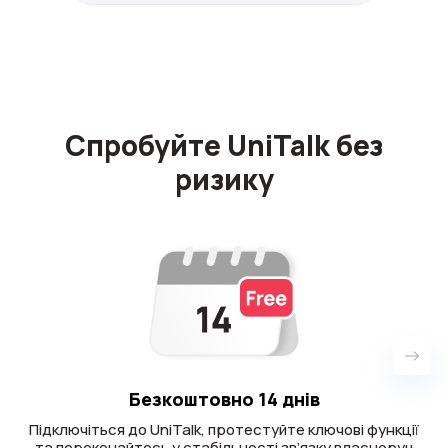
Спробуйте UniTalk без
ризику
Безкоштовно 14 днів
Підключіться до UniTalk, протестуйте ключові функції
та переконайтесь у стабільності зв’язку власноруч