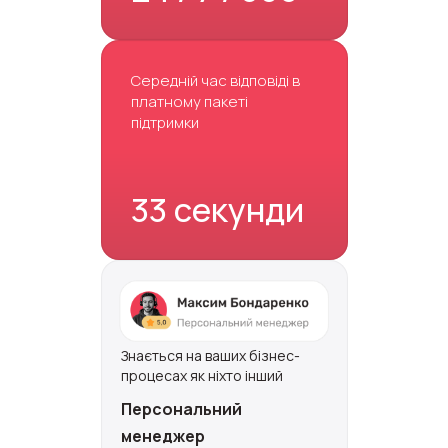
Середній час відповіді в
платному пакеті
підтримки
33 секунди
Знається на ваших бізнес-
процесах як ніхто інший
Персональний
менеджер