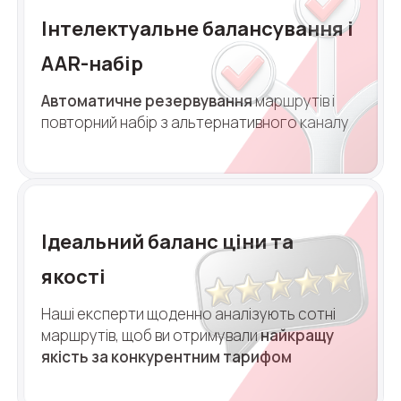
Безкоштовна консультація
Інтелектуальне балансування і
+1
+1
+1
Ваше ім'я
E-mail
AAR-набір
Автоматичне резервування
маршрутів і
Alternative:
Alternative:
Alternative:
Партнер
повторний набір з альтернативного каналу
Номер для контакту
+1
Alternative:
Ідеальний баланс ціни та
Alternative:
якості
Наші експерти щоденно аналізують сотні
маршрутів, щоб ви отримували
найкращу
якість за конкурентним тарифом