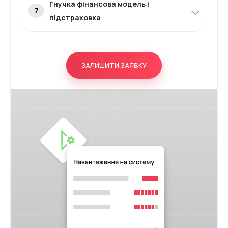
Гнучка фінансова модель і
7
підстраховка
Модель Pay-as-you-go, кредитна лінія 30%,
підтримка Stripe,
USDT і локальних юросіб —
робота не зупиняється навіть при
форс-
ЗАЛИШИТИ ЗАЯВКУ
мажорах