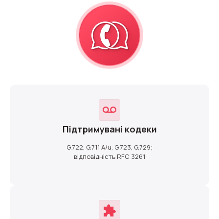
Підтримувані кодеки
G.722, G.711 A/u, G.723, G.729;
відповідність RFC 3261