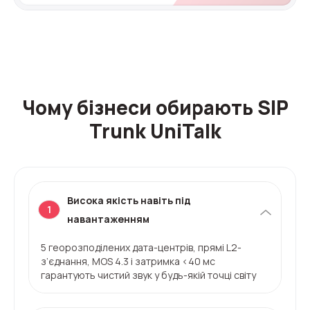
Чому бізнеси обирають SIP
Trunk UniTalk
Висока якість навіть під
1
навантаженням
5 георозподілених дата-центрів, прямі L2-
з’єднання, MOS 4.3 і затримка <40 мс
гарантують чистий звук у будь-якій точці світу