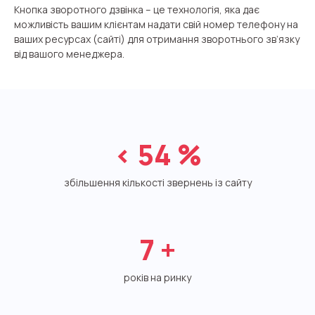
Автоматичне телефонне опитування
Кнопка зворотного дзвінка – це технологія, яка дає
можливість вашим клієнтам надати свій номер телефону на
Автоматичний зворотний дзвінок
ваших ресурсах (сайті) для отримання зворотнього зв’язку
від вашого менеджера.
Автоінформатор
Інтерактивне голосове меню – IVR
Конструктор телефонних подій
<
54
%
Додаткові послуги
збільшення кількості звернень із сайту
СПАМ-моніторинг телефонних
номерів
SIP Trunk
7
+
SMS-розсилки
років на ринку
Міжнародні SMS-розсилки для бізнесу