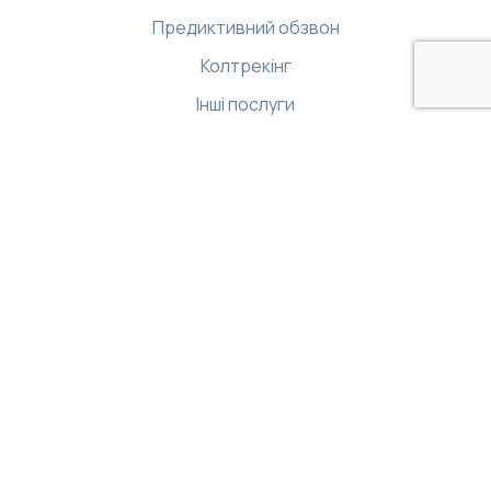
Предиктивний обзвон
Колтрекінг
Інші послуги
Ресурси
Бібліотека
Демо-центр
Інтернет магазин
База знань
API
Застосунки