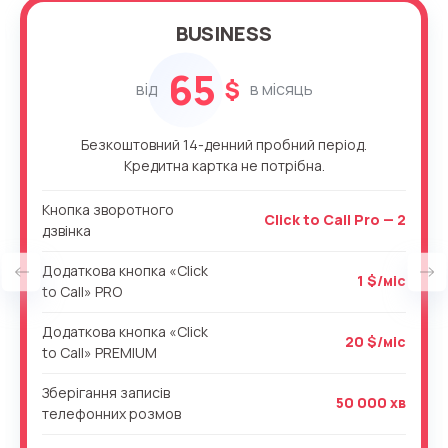
BUSINESS
65
$
від
в місяць
Безкоштовний 14-денний пробний період.
Кредитна картка не потрібна.
Кнопка зворотного
Click to Call Pro — 2
дзвінка
Додаткова кнопка «Click
1 $/міс
to Call» PRO
Додаткова кнопка «Click
20 $/міс
to Call» PREMIUM
Зберігання записів
50 000 хв
телефонних розмов