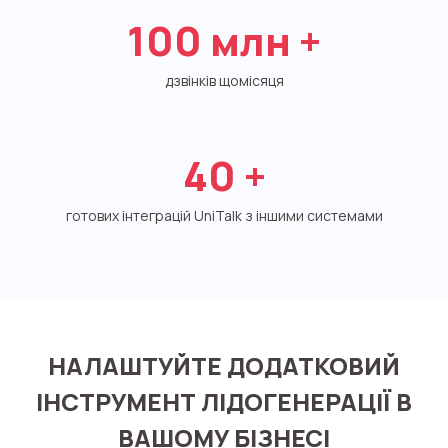
Синтез мови
100
млн +
Голосове привітання
дзвінків щомісяця
Сервіс підтвердження номера
телефону
Інтеграція з IP телефонією
40
+
Розширений пакет підтримки SLA
готових інтеграцій UniTalk з іншими системами
Телефонна аналітика для бізнесу
Viber-розсилки
НАЛАШТУЙТЕ ДОДАТКОВИЙ
ІНСТРУМЕНТ ЛІДОГЕНЕРАЦІЇ В
ВАШОМУ БІЗНЕСІ