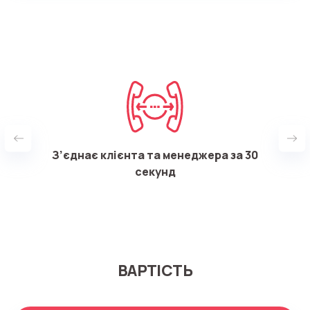
24/7
З’єднає клієнта та менеджера за 30
Всі 
секунд
ВАРТІСТЬ