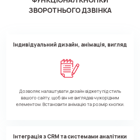
ЗВОРОТНЬОГО ДЗВІНКА
Потрібна
Написати партнеру
допомога
Індивідуальний дизайн, анімація, вигляд
Замовити дзвінок
Замовити інтеграцію
Замовити Тест Драйв
з вибором?
Ім'я
Ваше ім'я
Ваше ім'я
Ваше ім'я
Номер телефону
+1
Дозволяє налаштувати дизайн віджету під стиль
Компанія
Ваш номер телефону
Ваш номер телефону
Ваш номер телефону
Безкоштовна консультація
вашого сайту, щоб він не виглядав чужорідним
+1
+1
+1
елементом. Встановити анімацію та розмір кнопки.
Ваше ім'я
E-mail
Alternative:
Alternative:
Alternative:
Інтеграція з CRM та системами аналітики
Партнер
Номер для контакту