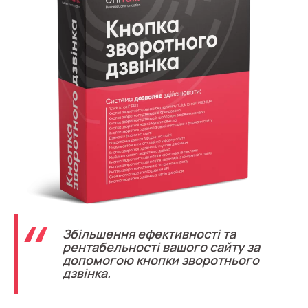
Запис телефонних розмов
Мовна аналітика
UniTalk Contact Center
SIP-телефонія
Автоматизація
Голосовий AI-агент
Автоматична система розподілу
дзвінків
Голосовий робот
Збільшення ефективності та
рентабельності вашого сайту за
UniTalk Chat
допомогою кнопки зворотнього
дзвінка.
Автообзвон