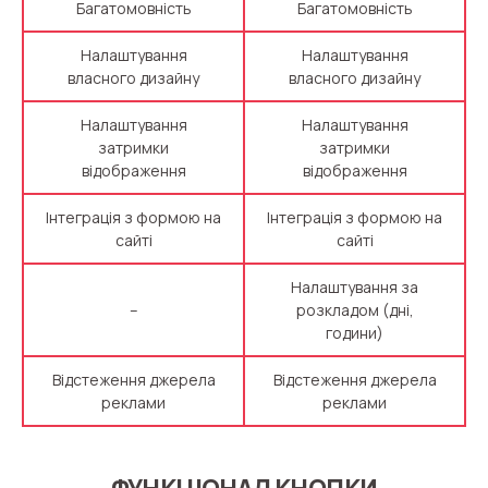
Багатомовність
Багатомовність
Налаштування
Налаштування
власного дизайну
власного дизайну
Налаштування
Налаштування
затримки
затримки
відображення
відображення
Інтеграція з формою на
Інтеграція з формою на
сайті
сайті
Налаштування за
–
розкладом (дні,
години)
Відстеження джерела
Відстеження джерела
реклами
реклами
ФУНКЦІОНАЛ КНОПКИ