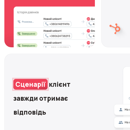
Сценарії
клієнт
завжди отримає
відповідь