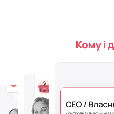
Кому і 
Ім'я
CEO / Власн
Контроль бізнесу - без Ex