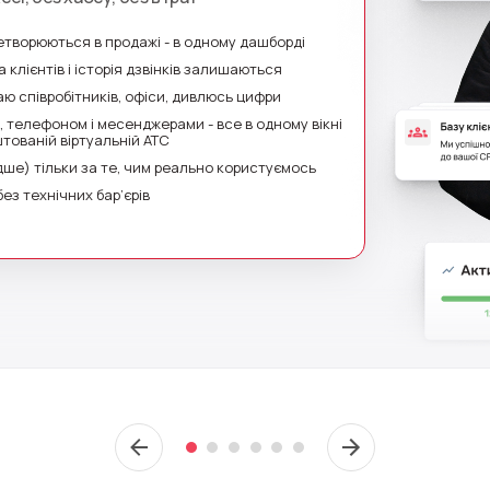
Безкоштовна консультація
E-mail
ретворюються в продажі - в одному дашборді
Ваше ім'я
 клієнтів і історія дзвінків залишаються
даю співробітників, офіси, дивлюсь цифри
, телефоном і месенджерами - все в одному вікні
тованій віртуальній АТС
Номер для контакту
дше) тільки за те, чим реально користуємось
з технічних бар’єрів
+1
Alternati