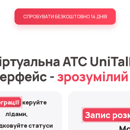
СПРОБУВАТИ БЕЗКОШТОВНО 14 ДНІВ
іртуальна АТС UniTal
терфейс -
зрозумілий
еграції
керуйте
Запис роз
лідами,
дковуйте статуси
Мо