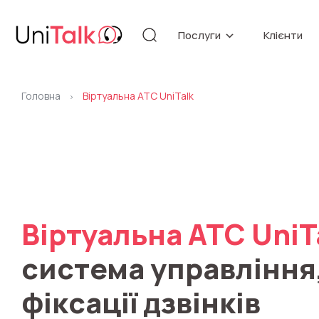
Послуги
Клієнти
Телефонія
База знан
Автоматизація
API
Головна
Віртуальна АТС UniTalk
Блог
>
Додаткові послуги
Бібліотек
Оновлення
Мовна аналі
Віртуальна АТС
UniT
система управління,
фіксації дзвінків