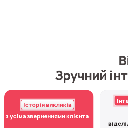
В
Зручний ін
Інт
Історія викликів
з усіма зверненнями клієнта
відслі