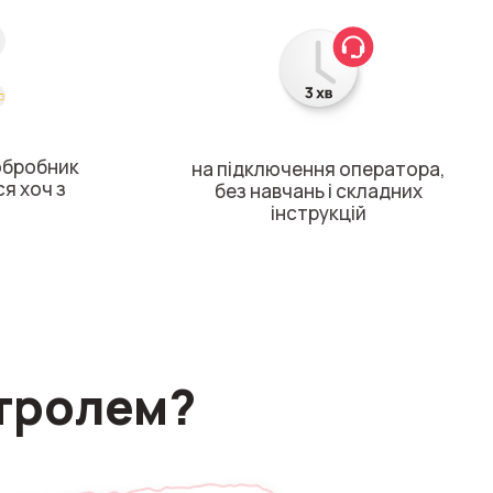
 обробник
на підключення оператора,
ся хоч з
без навчань і складних
інструкцій
нтролем?