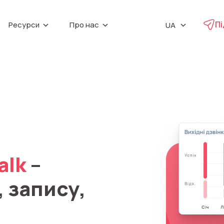
Пі
Ресурси
Про нас
UA
EN
IP телефонія
Віджет зворотни
Партнери
ь
(Callback)
Про компанію
Віртуальна АТС
PL
Запис телефонн
Маркетингові матеріали
Віртуальні телефонні номери
Кар’єра
RU
Мовна аналітик
а
Колтрекінг
Контакти
UniTalk Contact
Предиктивний обзвон
SIP-телефонія
тика v1
alk
–
 запису,