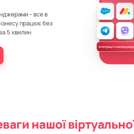
енджерами – все в
бізнесу працює без
а 5 хвилин.
ваги нашої віртуально