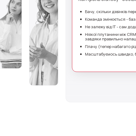
Компанія
Бачу, скільки дзвінків пе
Команда змінюється - база
Не залежу від IT - сам до
Ніякої плутанини між CRM
Партнер
завдяки правильно налаш
Плачу (тепер набагато рі
Масштабуємось швидко, бе
Alternative: