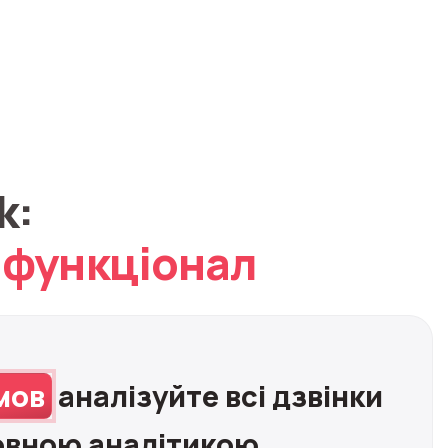
k:
 функціонал
мов
аналізуйте всі дзвінки
вною аналітикою