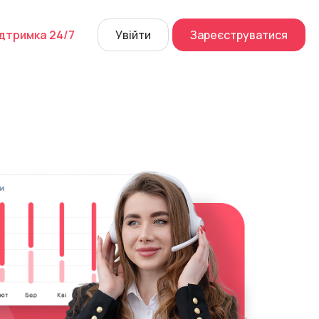
дтримка 24/7
Увійти
Зареєструватися
й дзвінок
их розмов
а
 Center
Перейти