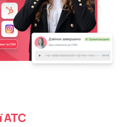
ї АТС