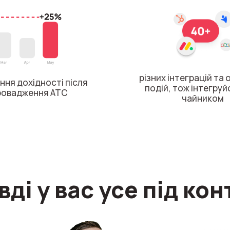
різних інтеграцій та
ння дохідності після
подій, тож інтегруй
ровадження АТС
чайником
вді у вас усе під ко