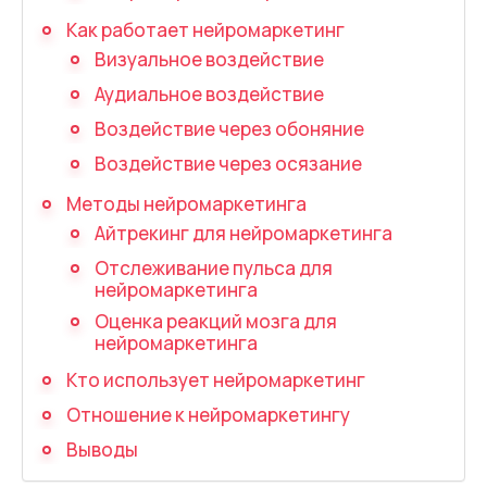
Запись телефонных разговоров
Как работает нейромаркетинг
Речевая аналитика
Визуальное воздействие
Аудиальное воздействие
UniTalk Contact Center
Воздействие через обоняние
SIP-телефония
Воздействие через осязание
Автоматизация
Методы нейромаркетинга
Айтрекинг для нейромаркетинга
Голосовой AI-агент
Отслеживание пульса для
нейромаркетинга
Автоматическая система
распределения звонков
Оценка реакций мозга для
нейромаркетинга
Голосовой робот
Кто использует нейромаркетинг
UniTalk Chat
Отношение к нейромаркетингу
Выводы
Автообзвон