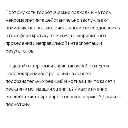
Поэтому хоть теоретические подходы и методы
нейромаркетинга действительно заслуживают
внимания, на практике очень многие исследования в
этой сфере критикуются из-за некорректного
проведения и неправильной интерпретации
результатов.
Но давайте вернемся к принципам работы. Если
Нужна
человек принимает решения на основе
Написать партнеру
помощь
подсознательных реакций и мотиваций, то как эти
реакции и мотивации оценить? И какие именно
Заказать звонок
Заказать интеграцию
Заказать Тест Драйв
с выбором?
Ім'я
воздействия нейромаркетологи измеряют? Давайте
посмотрим.
Ваше имя
Ваше имя
Ваше имя
Номер телефона
+1