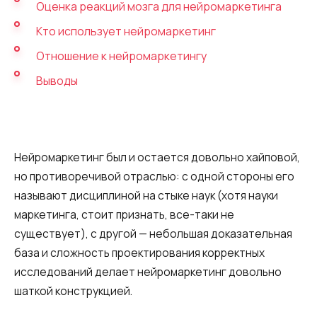
Оценка реакций мозга для нейромаркетинга
Синтез речи
Кто использует нейромаркетинг
Голосовое приветствие
Отношение к нейромаркетингу
Сервис подтверждения номера
телефона
Выводы
Интеграция с IP телефонией
Расширенный пакет поддержки SLA
Нейромаркетинг был и остается довольно хайповой,
Телефонная аналитика для бизнеса
но противоречивой отраслью: с одной стороны его
называют дисциплиной на стыке наук (хотя науки
Viber-рассылки
маркетинга, стоит признать, все-таки не
существует), с другой — небольшая доказательная
база и сложность проектирования корректных
исследований делает нейромаркетинг довольно
шаткой конструкцией.