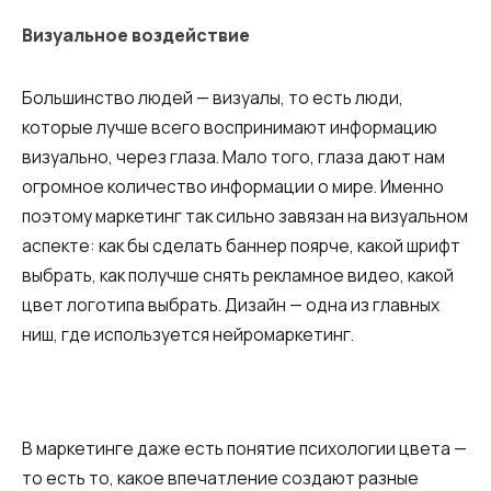
Компания
Ваш номер телефона
Ваш номер телефона
Ваш номер телефона
Бесплатная консультация
Визуальное воздействие
+1
+1
+1
Ваше имя
E-mail
Большинство людей — визуалы, то есть люди,
которые лучше всего воспринимают информацию
визуально, через глаза. Мало того, глаза дают нам
Alternative:
Alternative:
Alternative:
Партнер
Номер для контакта
огромное количество информации о мире. Именно
+1
поэтому маркетинг так сильно завязан на визуальном
аспекте: как бы сделать баннер поярче, какой шрифт
выбрать, как получше снять рекламное видео, какой
Alternative:
цвет логотипа выбрать. Дизайн — одна из главных
Alternative:
ниш, где используется нейромаркетинг.
В маркетинге даже есть понятие психологии цвета —
то есть то, какое впечатление создают разные