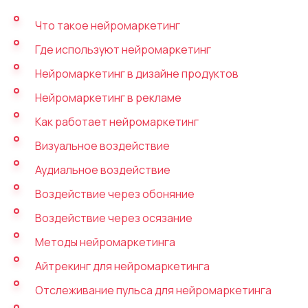
Автоматический телефонный опрос
Что такое нейромаркетинг
Автоматический перезвон клиентам
Где используют нейромаркетинг
Автоинформатор
Нейромаркетинг в дизайне продуктов
Интерактивное голосовое меню — IVR
Нейромаркетинг в рекламе
Конструктор телефонных событий
Как работает нейромаркетинг
Визуальное воздействие
Дополнительные услуги
Аудиальное воздействие
СПАМ-мониторинг телефонных
Воздействие через обоняние
номеров
Воздействие через осязание
SIP TRUNK
Методы нейромаркетинга
SMS-рассылки
Айтрекинг для нейромаркетинга
Международные SMS-рассылки
Отслеживание пульса для нейромаркетинга