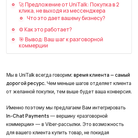
Запись телефонных разговоров
🚀 Предложение от UniTalk: Покупка в 2
клика, не выходя из мессенджера
Речевая аналитика
Что это дает вашему бизнесу?
UniTalk Contact Center
⚙️ Как это работает?
🎯 Вывод: Ваш шаг к разговорной
SIP-телефония
коммерции
Автоматизация
Голосовой AI-агент
время клиента — самый
Мы в UniTalk всегда говорим:
дорогой ресурс
Автоматическая система
. Чем меньше шагов отделяет клиента
распределения звонков
от желанной покупки, тем выше будет ваша конверсия.
Голосовой робот
Именно поэтому мы предлагаем Вам интегрировать
UniTalk Chat
In-Chat Payments
— вершину «разговорной
коммерции» — в Viber-рассылки. Это возможность
Автообзвон
для вашего клиента купить товар, не покидая