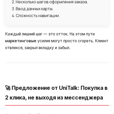
Несколько шагов оформления заказа.
Синтез речи
Ввод данных карты.
Голосовое приветствие
Сложность навигации.
Сервис подтверждения номера
телефона
Каждый лишний шаг — это отток. На этом пути
Интеграция с IP телефонией
маркетинговые
усилия могут просто сгореть. Клиент
отвлекся, закрыл вкладку и забыл.
Расширенный пакет поддержки SLA
Телефонная аналитика для бизнеса
Viber-рассылки
🚀 Предложение от UniTalk: Покупка в
2 клика, не выходя из мессенджера