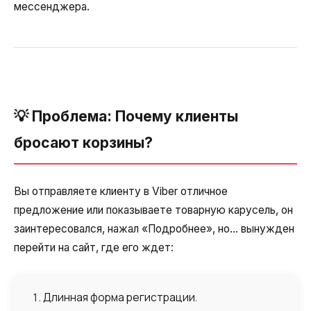
Автоматический телефонный опрос
мессенджера.
Автоматический перезвон клиентам
Автоинформатор
Интерактивное голосовое меню — IVR
💡 Проблема: Почему клиенты
Конструктор телефонных событий
бросают корзины?
Дополнительные услуги
СПАМ-мониторинг телефонных
Вы отправляете клиенту в Viber отличное
номеров
предложение или показываете товарную карусель, он
заинтересовался, нажал «Подробнее», но… вынужден
SIP TRUNK
перейти на сайт, где его ждет:
SMS-рассылки
Международные SMS-рассылки
Длинная форма регистрации.