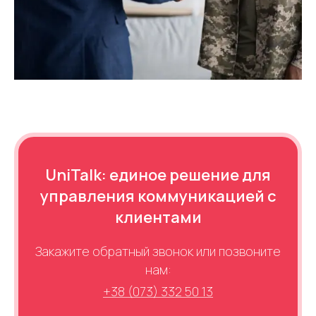
UniTalk: единое решение для
управления коммуникацией с
клиентами
Закажите обратный звонок или позвоните
нам:
+38 (073) 332 50 13