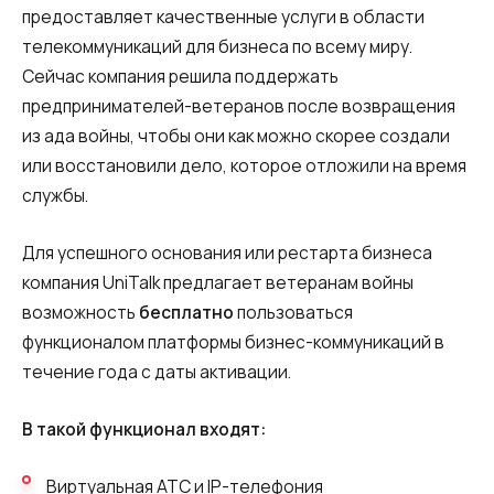
Автоматический телефонный опрос
предоставляет качественные услуги в области
телекоммуникаций для бизнеса по всему миру.
Автоматический перезвон клиентам
Сейчас компания решила поддержать
Автоинформатор
предпринимателей-ветеранов после возвращения
из ада войны, чтобы они как можно скорее создали
Интерактивное голосовое меню — IVR
или восстановили дело, которое отложили на время
Конструктор телефонных событий
службы.
Дополнительные услуги
Для успешного основания или рестарта бизнеса
компания UniTalk предлагает ветеранам войны
СПАМ-мониторинг телефонных
возможность
бесплатно
пользоваться
номеров
функционалом платформы бизнес-коммуникаций в
SIP TRUNK
течение года с даты активации.
SMS-рассылки
В такой функционал входят:
Международные SMS-рассылки
Виртуальная АТС и IP-телефония