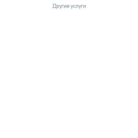
Другие услуги
Ресурсы
Библиотека
Интернет магазин
Демо-центр
База знаний
API
Скачать приложение