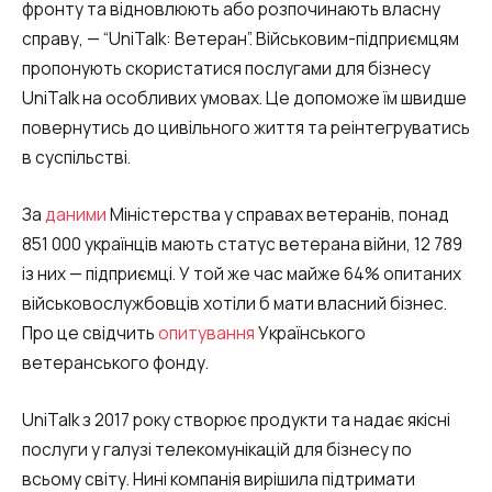
Запис телефонних розмов
фронту та відновлюють або розпочинають власну
справу, — “UniTalk: Ветеран”. Військовим-підприємцям
Мовна аналітика
пропонують скористатися послугами для бізнесу
UniTalk Contact Center
UniTalk на особливих умовах. Це допоможе їм швидше
повернутись до цивільного життя та реінтегруватись
SIP-телефонія
в суспільстві.
Автоматизація
За
даними
Міністерства у справах ветеранів, понад
851 000 українців мають статус ветерана війни, 12 789
Голосовий AI-агент
із них — підприємці. У той же час майже 64% опитаних
Автоматична система розподілу
військовослужбовців хотіли б мати власний бізнес.
дзвінків
Про це свідчить
опитування
Українського
ветеранського фонду.
Голосовий робот
UniTalk Chat
UniTalk з 2017 року створює продукти та надає якісні
послуги у галузі телекомунікацій для бізнесу по
Автообзвон
всьому світу. Нині компанія вирішила підтримати