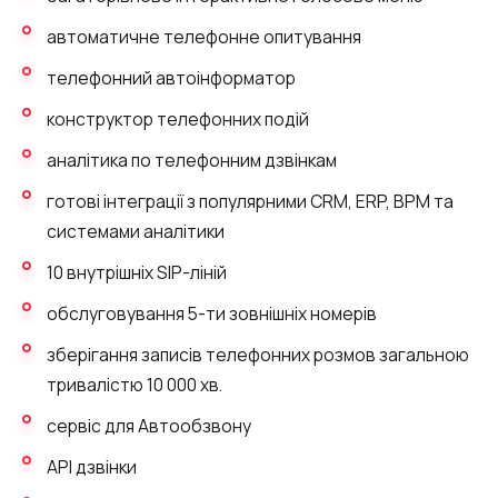
Синтез мови
автоматичне телефонне опитування
Голосове привітання
телефонний автоінформатор
Сервіс підтвердження номера
конструктор телефонних подій
телефону
аналітика по телефонним дзвінкам
Інтеграція з IP телефонією
готові інтеграції з популярними CRM, ERP, BPM та
Розширений пакет підтримки SLA
системами аналітики
Телефонна аналітика для бізнесу
10 внутрішніх SIP-ліній
Viber-розсилки
обслуговування 5-ти зовнішніх номерів
зберігання записів телефонних розмов загальною
тривалістю 10 000 хв.
сервіс для Автообзвону
API дзвінки