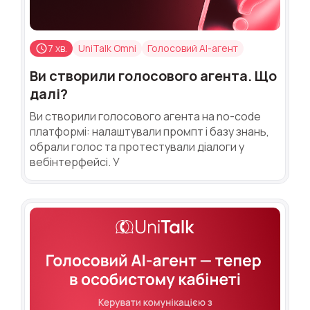
7 хв.
UniTalk Omni
Голосовий AI-агент
Ви створили голосового агента. Що
далі?
Ви створили голосового агента на no-code
платформі: налаштували промпт і базу знань,
обрали голос та протестували діалоги у
вебінтерфейсі. У