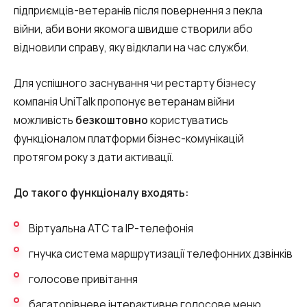
Автоматичне телефонне опитування
підприємців-ветеранів після повернення з пекла
війни, аби вони якомога швидше створили або
Автоматичний зворотний дзвінок
відновили справу, яку відклали на час служби.
Автоінформатор
Для успішного заснування чи рестарту бізнесу
Інтерактивне голосове меню – IVR
компанія UniTalk пропонує ветеранам війни
Конструктор телефонних подій
можливість
безкоштовно
користуватись
функціоналом платформи бізнес-комунікацій
Додаткові послуги
протягом року з дати активації.
СПАМ-моніторинг телефонних
До такого функціоналу входять:
номерів
Віртуальна АТС та IP-телефонія
SIP Trunk
гнучка система маршрутизації телефонних дзвінків
SMS-розсилки
голосове привітання
Міжнародні SMS-розсилки для бізнесу
багаторівневе інтерактивне голосове меню