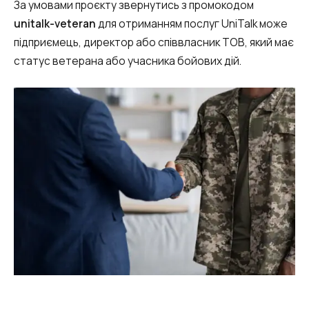
За умовами проєкту звернутись з промокодом
unitalk-veteran
для отриманням послуг UniTalk може
підприємець, директор або співвласник ТОВ, який має
статус ветерана або учасника бойових дій.