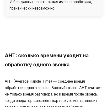
И без данных понять, какая именно сработала,
практически невозможно.
AHT: сколько времени уходит на
Нужна
обработку одного звонка
Написать партнеру
помощь
Заказать звонок
Заказать интеграцию
Заказать Тест Драйв
с выбором?
Ім'я
AHT (Average Handle Time) — среднее время
обработки одного звонка. Важный нюанс: AHT считает
Ваше имя
Ваше имя
Ваше имя
Номер телефона
не только время разговора, но и время после звонка,
+1
когда оператор заполняет карточку клиента, вносит