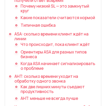
получили ответ вовремя
Запись телефонных разговоров
Почему низкий SL — это замкнутый
круг
Речевая аналитика
Какие показатели считаются нормой
UniTalk Contact Center
Типичная ошибка
SIP-телефония
ASA: сколько времени клиент ждёт на
линии
Автоматизация
Что происходит, пока клиент ждёт
Ориентиры ASA для разных типов
Голосовой AI-агент
бизнеса
Когда ASA начинает сигнализировать
Автоматическая система
о проблеме
распределения звонков
AHT: сколько времени уходит на
Голосовой робот
обработку одного звонка
Как две лишних минуты съедают
UniTalk Chat
продуктивность
Автообзвон
AHT: меньше не всегда лучше