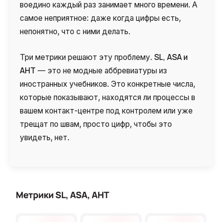
Синтез речи
воедино каждый раз занимает много времени. А
самое неприятное: даже когда цифры есть,
Голосовое приветствие
непонятно, что с ними делать.
Сервис подтверждения номера
телефона
SL, ASA и
Три метрики решают эту проблему.
AHT
— это не модные аббревиатуры из
Интеграция с IP телефонией
иностранных учебников. Это конкретные числа,
Расширенный пакет поддержки SLA
которые показывают, находятся ли процессы в
вашем контакт-центре под контролем или уже
Телефонная аналитика для бизнеса
трещат по швам, просто цифр, чтобы это
Viber-рассылки
увидеть, нет.