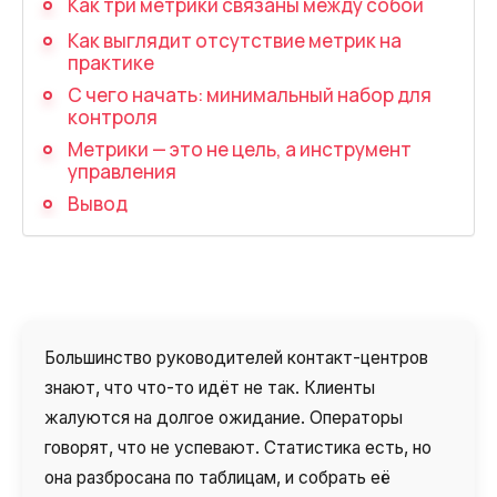
Как три метрики связаны между собой
Автоматический телефонный опрос
Как выглядит отсутствие метрик на
Автоматический перезвон клиентам
практике
С чего начать: минимальный набор для
Автоинформатор
контроля
Интерактивное голосовое меню — IVR
Метрики — это не цель, а инструмент
управления
Конструктор телефонных событий
Вывод
Дополнительные услуги
СПАМ-мониторинг телефонных
номеров
Большинство руководителей контакт-центров
SIP TRUNK
знают, что что-то идёт не так. Клиенты
SMS-рассылки
жалуются на долгое ожидание. Операторы
говорят, что не успевают. Статистика есть, но
Международные SMS-рассылки
она разбросана по таблицам, и собрать её