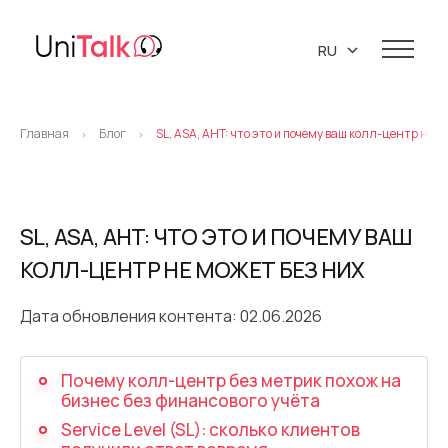
RU
EN
Услуги
UA
Главная
Блог
SL, ASA, AHT: что это и почему ваш колл-центр не м
>
>
Телефония
Демо-центр
Клиенты
IP телефония
Ресурсы
SL, ASA, AHT: ЧТО ЭТО И ПОЧЕМУ ВАШ
Виртуальная АТС
КОЛЛ-ЦЕНТР НЕ МОЖЕТ БЕЗ НИХ
База знаний
О нас
Виртуальные номера
API
Партнеры
Дата обновления контента: 02.06.2026
Коллтрекинг
Блог
Про компанию
Поддержка 24/7
Маркетинговые материалы
Предиктивный обзвон
Почему колл-центр без метрик похож на
бизнес без финансового учёта
Карьера
Виджет обратный звонок (Callback)
Service Level (SL): сколько клиентов
Контакты