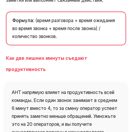
заметки или выполняет связанные действия.
Компания
Ваш номер телефона
Ваш номер телефона
Ваш номер телефона
Бесплатная консультация
+1
+1
+1
Формула
: (время разговора + время ожидания
Ваше имя
E-mail
во время звонка + время после звонка) /
количество звонков.
Alternative:
Alternative:
Alternative:
Партнер
Номер для контакта
+1
Как две лишних минуты съедают
продуктивность
Alternative:
Alternative:
AHT напрямую влияет на продуктивность всей
команды. Если один звонок занимает в среднем
6 минут вместо 4, то за смену оператор успеет
принять заметно меньше обращений. Умножьте
это на 20 операторов, и вы получите