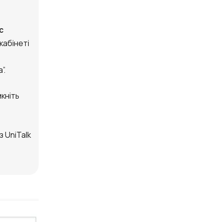
с
кабінеті
”.
мкніть
з UniTalk