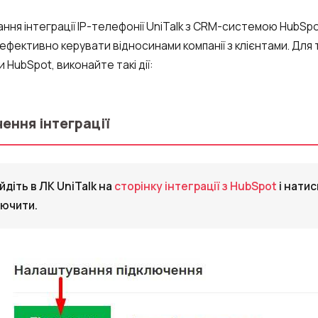
ння інтеграції IP-телефонії UniTalk з CRM-системою HubSp
 ефективно керувати відносинами компанії з клієнтами. Для
 HubSpot, виконайте такі дії:
ення інтеграції
діть в ЛК UniTalk на
сторінку інтеграції з HubSpot
і натис
лючити.