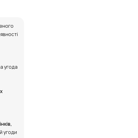
неного
аявності
на угода
х
нків,
й угоди