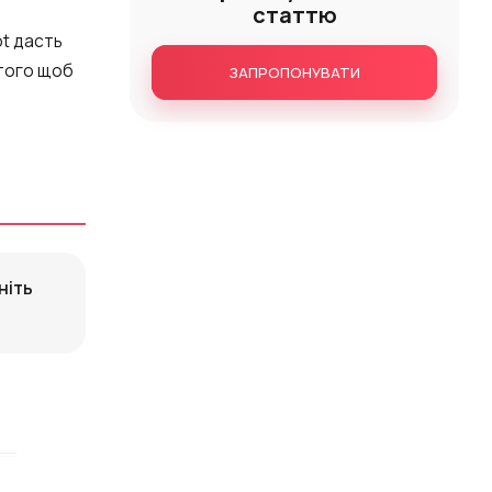
статтю
ot дасть
 того щоб
ЗАПРОПОНУВАТИ
ніть