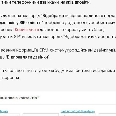
а тими телефонними дзвінками, на які відповіли.
і ввімкнення прапорця
“Відображати відповідального під ча
дзвінків у SIP-клієнті”
необхідно додатково в особистому 
у розділі
Користувачі
для кожного користувача в блоці
вання SIP” ввімкнути прапорець “Відображати ім’я абонента
несення інформації в CRM-систему про здійснені дзвінки уві
ець
“Відправляти дзвінки”
.
ніть поля контактів і угод, які будуть заповнюватися даними 
створення.