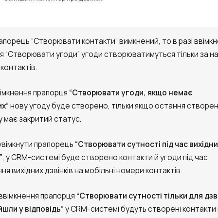
апорець “Створювати контакти” вимкнений, то в разі ввімк
я “Створювати угоди” угоди створюватимуться тільки за н
контактів.
ввімкнення прапорця
“Створювати угоди, якщо немає
их”
нову угоду буде створено, тільки якщо остання створе
у має закритий статус.
 увімкнути прапорець
“Створювати сутності під час вихідни
”
, у CRM-системі буде створено контакти й угоди під час
ня вихідних дзвінків на мобільні номери контактів.
і ввімкнення прапорця
“Створювати сутності тільки для дзві
йшли у відповідь”
у CRM-системі будуть створені контакти 