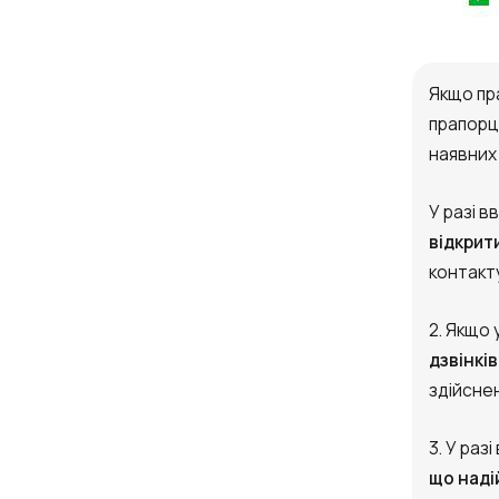
Якщо пр
прапорц
наявних 
У разі 
відкрит
контакт
2. Якщо
дзвінків
здійснен
3. У раз
що наді