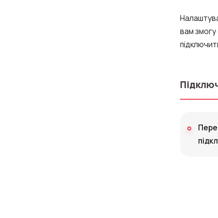
Налаштува
вам змогу
підключити
Підключ
Перей
підк