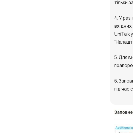
тільки з
4. У раз
вхідних 
UniTalk 
“Налашту
5. Для в
прапор
6. Запов
під час 