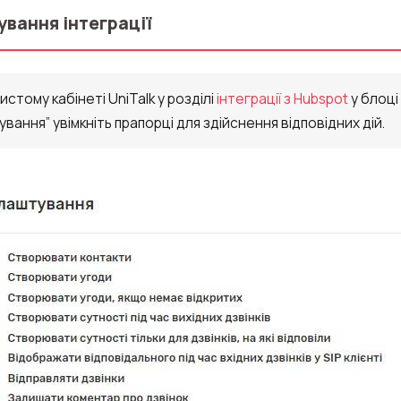
Безкоштовна консультація
вання інтеграції
E-mail
Ваше ім'я
бистому кабінеті UniTalk у розділі
інтеграції з Hubspot
у блоці
вання” увімкніть прапорці для здійснення відповідних дій.
Номер для контакту
+1
Alternati