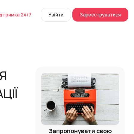
дтримка 24/7
Увійти
Зареєструватися
й дзвінок
их розмов
а
 Center
НЯ
Перейти
ЦІЇ
Запропонувати свою