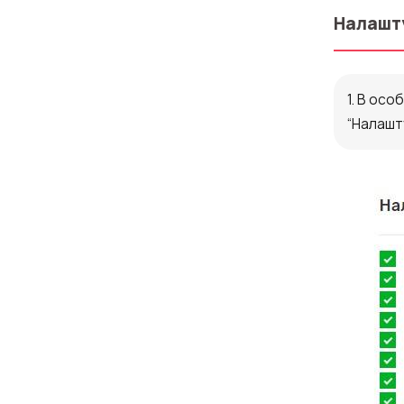
Налашту
Компанія
1. В осо
Партнер
“Налашту
Alternative: