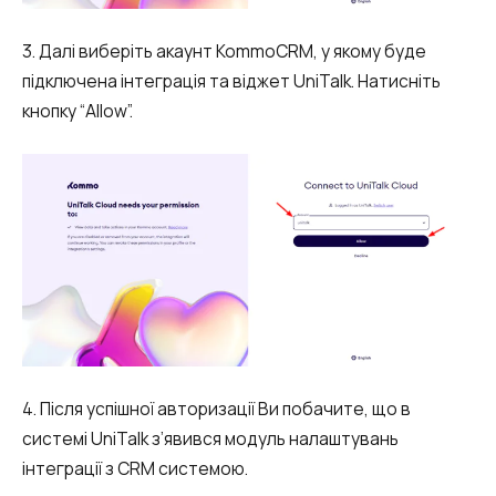
Автоматичне телефонне опитування
3. Далі виберіть акаунт KommoCRM, у якому буде
Автоматичний зворотний дзвінок
підключена інтеграція та віджет UniTalk. Натисніть
Автоінформатор
кнопку “Allow”.
Інтерактивне голосове меню – IVR
Конструктор телефонних подій
Додаткові послуги
СПАМ-моніторинг телефонних
номерів
SIP Trunk
4. Після успішної авторизації Ви побачите, що в
SMS-розсилки
системі UniTalk з’явився модуль налаштувань
Міжнародні SMS-розсилки для бізнесу
інтеграції з CRM системою.