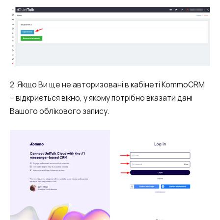
Запис телефонних розмов
Мовна аналітика
UniTalk Contact Center
SIP-телефонія
2. Якщо Ви ще не авторизовані в кабінеті KommoCRM
Автоматизація
– відкриється вікно, у якому потрібно вказати дані
Вашого облікового запису.
Голосовий AI-агент
Автоматична система розподілу
дзвінків
Голосовий робот
UniTalk Chat
Автообзвон