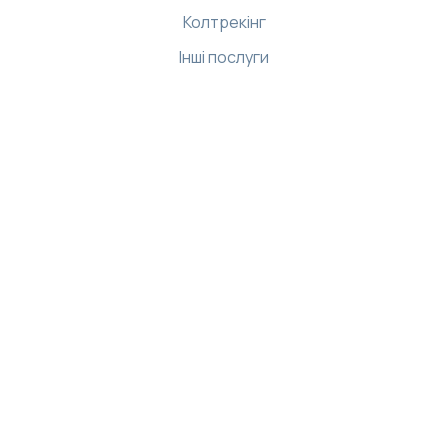
Колтрекінг
Інші послуги
Ресурси
Бібліотека
Демо-центр
Інтернет магазин
База знань
API
Застосунки