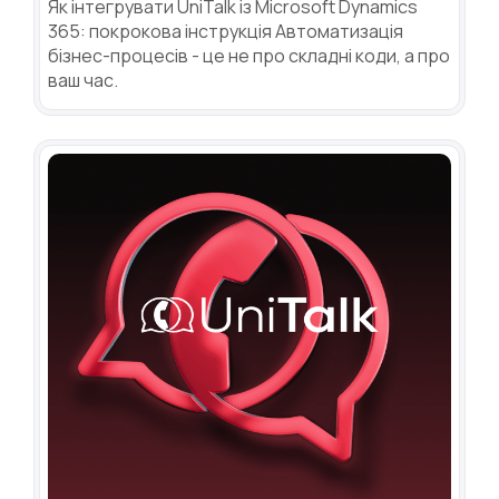
Як інтегрувати UniTalk із Microsoft Dynamics
365: покрокова інструкція Автоматизація
бізнес-процесів - це не про складні коди, а про
ваш час.