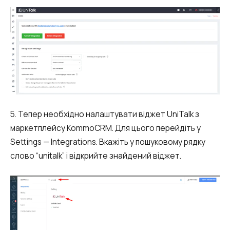
Синтез мови
Голосове привітання
Сервіс підтвердження номера
телефону
Інтеграція з IP телефонією
Розширений пакет підтримки SLA
5. Тепер необхідно налаштувати віджет UniTalk з
Телефонна аналітика для бізнесу
маркетплейсу KommoCRM. Для цього перейдіть у
Settings — Integrations. Вкажіть у пошуковому рядку
Viber-розсилки
слово “unitalk” і відкрийте знайдений віджет.