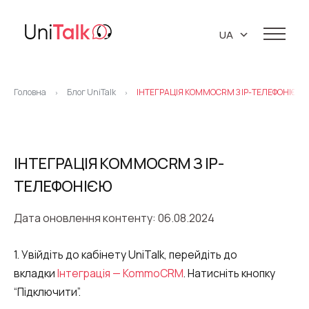
UA
EN
Послуги
RU
Головна
Блог UniTalk
ІНТЕГРАЦІЯ KOMMOCRM З IP-ТЕЛЕФОНІЄЮ
>
>
Телефонія
Клієнти
Ресурси
IP телефонія
База знань
ІНТЕГРАЦІЯ KOMMOCRM З IP-
Про нас
Віртуальна АТС
API
ТЕЛЕФОНІЄЮ
Партнери
Віртуальні телефонні номери
Блог
Про компанію
Дата оновлення контенту: 06.08.2024
Бібліотека
Колтрекінг
Підтримка 24/7
Маркетингові матеріали
Кар’єра
1. Увійдіть до кабінету UniTalk, перейдіть до
Предиктивний обзвон
вкладки
Інтеграція — KommoCRM
. Натисніть кнопку
Контакти
Віджет зворотний дзвінок (Callback)
“Підключити”.