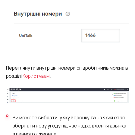
Переглянути внутрішні номери співробітників можна в
розділі
Користувачі
.
Потрібна
Написати партнеру
допомога
Замовити дзвінок
Замовити інтеграцію
Замовити Тест Драйв
з вибором?
Ім'я
Ви можете вибрати, у яку воронку та на який етап
Ваше ім'я
Ваше ім'я
Ваше ім'я
зберігати нову угоду під час надходження дзвінка
Номер телефону
з певного джерела.