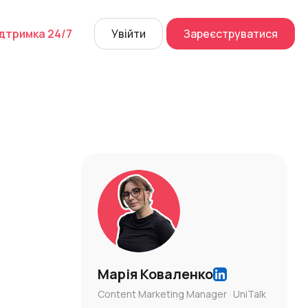
дтримка 24/7
Увійти
Зареєструватися
й дзвінок
их розмов
а
 Center
Перейти
Марія Коваленко
Content Marketing Manager · UniTalk