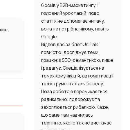
6 років у B2B-маркетингу, і
головний урок такий: якщо
стаття не допомагає читачу,
вона не потрібна нікому, навіть
сів,
Google.
Відповідає за блог UniTalk
повністю: досліджує теми,
працює з SEO-семантикою, пише
і редагує. Спеціалізується на
темах комунікацій, автоматизації
та інструментах для бізнесу.
Поза роботою перемикається
радикально: подорожує та
захоплюється рибалкою. Каже,
що саме там навчилась
терпінню, якого так не вистачає