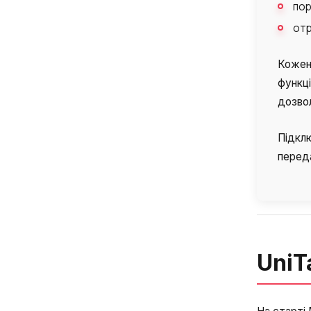
пор
отр
Кожен 
функці
дозвол
Підкл
перед
UniT
Ім'я