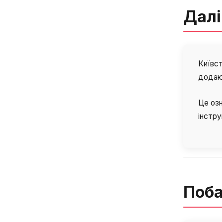
Далі
Київст
додаюч
Це озн
інстру
Поба