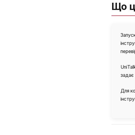
Що ц
Запуск
інстру
переві
UniTal
задає 
Для ко
інстру