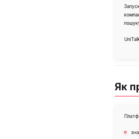
Запус
компан
пошуку
UniTal
Як п
Платфо
зна