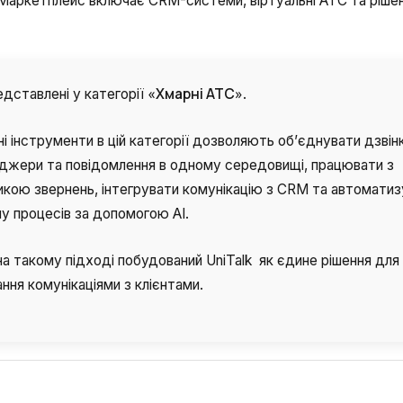
 Маркетплейс включає CRM-системи, віртуальні АТС та ріше
Безкоштовна консультація
.
E-mail
Ваше ім'я
«Хмарні АТС»
дставлені у категорії
.
Номер для контакту
і інструменти в цій категорії дозволяють об’єднувати дзвінк
+1
джери та повідомлення в одному середовищі, працювати з
икою звернень, інтегрувати комунікацію з CRM та автомати
у процесів за допомогою AI.
Alternati
а такому підході побудований UniTalk як єдине рішення для
ння комунікаціями з клієнтами.