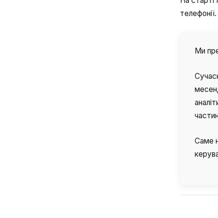
На старті
телефонії
Компанія
Ми пре
Партнер
Сучасн
месен
аналіт
частин
Саме н
Alternative:
керува