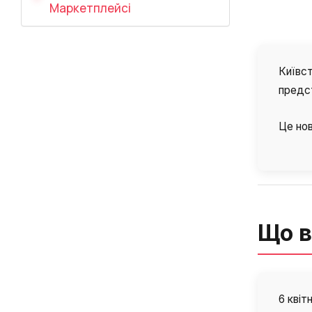
Маркетплейсі
Київст
предст
Це нов
Що в
6 квіт