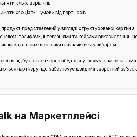
івняти кілька варіантів
имати спеціальні умови від партнерів
продукт представлений у вигляді структурованої картки з
Замовити дзвінок
Замовити інтеграцію
Замовити Тест Драйв
оналом, тарифами, інтеграціями та кейсами використання. Ц
яє швидко оцінити рішення і визначитися з вибором.
ючення відбувається через вбудовану форму, заявки автома
Ваше ім'я
Ваше ім'я
Ваше ім'я
аються партнеру, що забезпечує швидкий зворотний зв’язок
Потрібна
допомога
з вибором?
Написати партнеру
Ваш номер телефону
Ваш номер телефону
Ваш номер телефону
+1
+1
+1
alk на Маркетплейсі
Номер телефону
Alternative:
Alternative:
Alternative:
+1