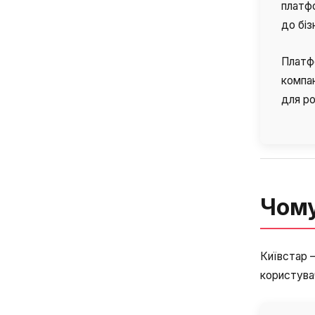
платфо
до біз
Платфо
компан
для ро
Чому
Київстар –
користувачі