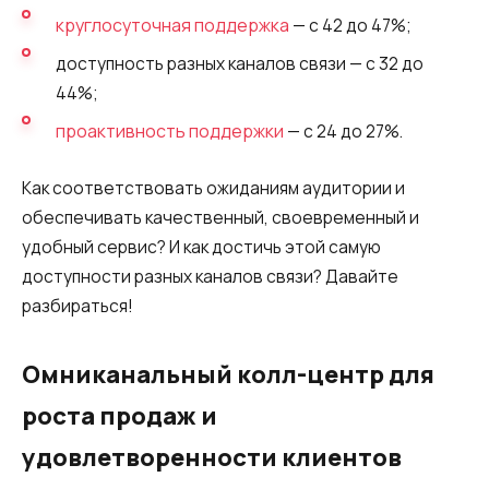
Синтез речи
круглосуточная поддержка
— с 42 до 47%;
Голосовое приветствие
доступность разных каналов связи — с 32 до
44%;
Сервис подтверждения номера
телефона
проактивность поддержки
— с 24 до 27%.
Интеграция с IP телефонией
Как соответствовать ожиданиям аудитории и
Расширенный пакет поддержки SLA
обеспечивать качественный, своевременный и
удобный сервис? И как достичь этой самую
Телефонная аналитика для бизнеса
доступности разных каналов связи? Давайте
Viber-рассылки
разбираться!
Омниканальный колл-центр для
роста продаж и
удовлетворенности клиентов