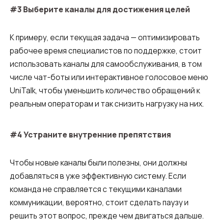
Компания
Ваш номер телефона
Ваш номер телефона
Ваш номер телефона
#3 Выберите каналы для достижения целей
Бесплатная консультация
+1
+1
+1
Ваше имя
К примеру, если текущая задача — оптимизировать
E-mail
рабочее время специалистов по поддержке, стоит
использовать каналы для самообслуживания, в том
Alternative:
Alternative:
Alternative:
Партнер
числе чат-боты или интерактивное голосовое меню
Номер для контакта
UniTalk, чтобы уменьшить количество обращений к
+1
реальным операторам и так снизить нагрузку на них.
Alternative:
#4 Устраните внутренние препятствия
Alternative:
Чтобы новые каналы были полезны, они должны
добавляться в уже эффективную систему. Если
команда не справляется с текущими каналами
коммуникации, вероятно, стоит сделать паузу и
решить этот вопрос, прежде чем двигаться дальше.