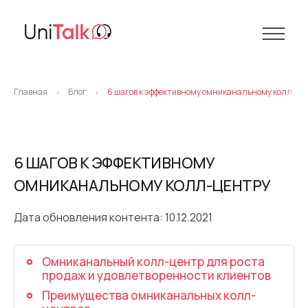
Услуги
Главная
Блог
6 шагов к эффективному омниканальному колл-це
>
>
Телефония
Демо-центр
Клиенты
IP телефония
Ресурсы
6 ШАГОВ К ЭФФЕКТИВНОМУ
Виртуальная АТС
ОМНИКАНАЛЬНОМУ КОЛЛ-ЦЕНТРУ
База знаний
О нас
Виртуальные номера
API
Партнеры
Дата обновления контента: 10.12.2021
Коллтрекинг
Блог
Про компанию
Поддержка 24/7
Маркетинговые материалы
Предиктивный обзвон
Омниканальный колл-центр для роста
продаж и удовлетворенности клиентов
Карьера
Виджет обратный звонок (Callback)
Преимущества омниканальных колл-
Контакты