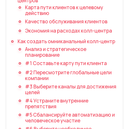
центров
Запись телефонных разговоров
Карта пути клиентов к целевому
действию
Речевая аналитика
Качество обслуживания клиентов
UniTalk Contact Center
Экономия на расходах колл-центра
SIP-телефония
Как создать омниканальный колл-центр
Анализ и стратегическое
Автоматизация
планирование
#1 Составьте карту пути клиента
Голосовой AI-агент
#2 Пересмотрите глобальные цели
Автоматическая система
компании
распределения звонков
#3 Выберите каналы для достижения
целей
Голосовой робот
#4 Устраните внутренние
препятствия
UniTalk Chat
#5 Сбалансируйте автоматизацию и
Автообзвон
человеческое участие
#6 Выберите необходимое