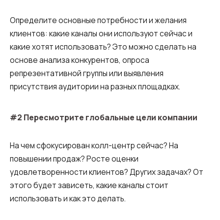
Определите основные потребности и желания
клиентов: какие каналы они используют сейчас и
какие хотят использовать? Это можно сделать на
основе анализа конкурентов, опроса
репрезентативной группы или выявления
присутствия аудитории на разных площадках.
#2 Пересмотрите глобальные цели компании
Нужна
Написать партнеру
помощь
На чем сфокусирован колл-центр сейчас? На
Заказать звонок
Заказать интеграцию
Заказать Тест Драйв
с выбором?
Ім'я
повышении продаж? Росте оценки
удовлетворенности клиентов? Других задачах? От
Ваше имя
Ваше имя
Ваше имя
этого будет зависеть, какие каналы стоит
Номер телефона
использовать и как это делать.
+1