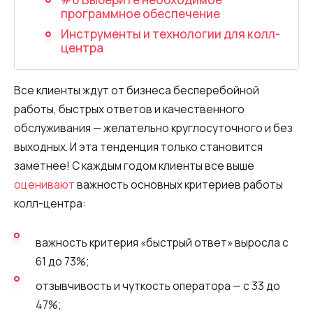
Автоматический телефонный опрос
программное обеспечение
Инструменты и технологии для колл-
Автоматический перезвон клиентам
центра
Автоинформатор
Все клиенты ждут от бизнеса бесперебойной
Интерактивное голосовое меню — IVR
работы, быстрых ответов и качественного
Конструктор телефонных событий
обслуживания — желательно круглосуточного и без
выходных. И эта тенденция только становится
Дополнительные услуги
заметнее! С каждым годом клиенты все выше
оценивают
важность основных критериев работы
СПАМ-мониторинг телефонных
колл-центра:
номеров
SIP TRUNK
важность критерия «быстрый ответ» выросла с
61 до 73%;
SMS-рассылки
отзывчивость и чуткость оператора — с 33 до
Международные SMS-рассылки
47%;