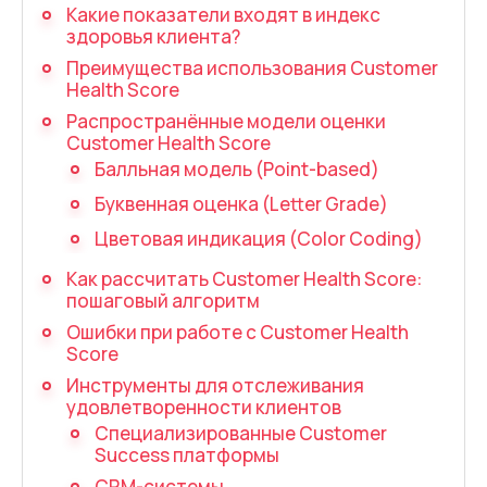
Запись телефонных разговоров
Какие показатели входят в индекс
здоровья клиента?
Речевая аналитика
Преимущества использования Customer
Health Score
UniTalk Contact Center
Распространённые модели оценки
SIP-телефония
Customer Health Score
Балльная модель (Point-based)
Автоматизация
Буквенная оценка (Letter Grade)
Цветовая индикация (Color Coding)
Голосовой AI-агент
Как рассчитать Customer Health Score:
Автоматическая система
пошаговый алгоритм
распределения звонков
Ошибки при работе с Customer Health
Score
Голосовой робот
Инструменты для отслеживания
удовлетворенности клиентов
UniTalk Chat
Специализированные Customer
Автообзвон
Success платформы
CRM-системы