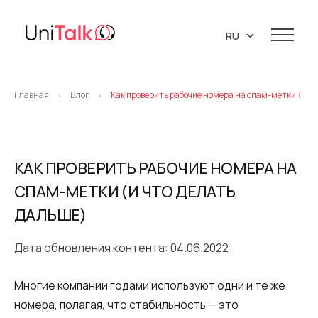
RU
EN
Услуги
UA
Главная
Блог
Как проверить рабочие номера на спам-метки (и ч
>
>
Телефония
Демо-центр
PL
Клиенты
IP телефония
Ресурсы
КАК ПРОВЕРИТЬ РАБОЧИЕ НОМЕРА НА
Виртуальная АТС
СПАМ-МЕТКИ (И ЧТО ДЕЛАТЬ
База знаний
О нас
Виртуальные номера
ДАЛЬШЕ)
API
Партнеры
Коллтрекинг
Блог
Про компанию
Дата обновления контента: 04.06.2022
Поддержка 24/7
Маркетинговые материалы
Предиктивный обзвон
Многие компании годами используют одни и те же
Карьера
Виджет обратный звонок (Callback)
номера, полагая, что стабильность — это
Контакты