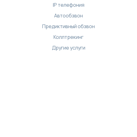
IP телефония
Автообзвон
Предиктивный обзвон
Коллтрекинг
Другие услуги
Ресурсы
Библиотека
Интернет магазин
Демо-центр
База знаний
API