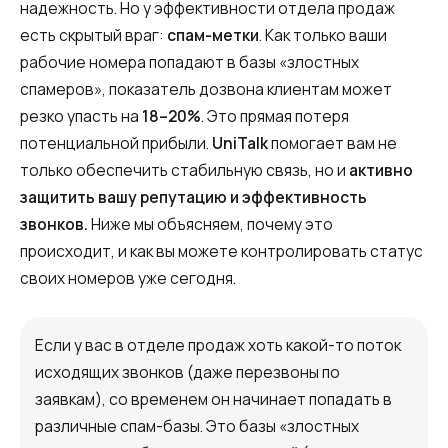
Запись телефонных разговоров
надежность. Но у эффективности отдела продаж
есть скрытый враг:
спам-метки
. Как только ваши
Речевая аналитика
рабочие номера попадают в базы «злостных
UniTalk Contact Center
спамеров», показатель дозвона клиентам может
резко упасть на
18–20%
. Это прямая потеря
SIP-телефония
потенциальной прибыли.
UniTalk
помогает вам не
только обеспечить стабильную связь, но и
активно
Автоматизация
защитить вашу репутацию и эффективность
звонков.
Ниже мы объясняем, почему это
Голосовой AI-агент
происходит, и как вы можете контролировать статус
Автоматическая система
своих номеров уже сегодня.
распределения звонков
Голосовой робот
Если у вас в отделе продаж хоть какой-то поток
исходящих звонков (даже перезвоны по
UniTalk Chat
заявкам), со временем он начинает попадать в
Автообзвон
различные спам-базы. Это базы «злостных