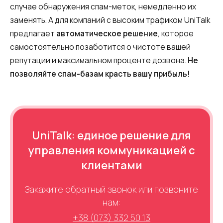
случае обнаружения спам-меток, немедленно их
заменять. А для компаний с высоким трафиком UniTalk
предлагает
автоматическое решение
, которое
самостоятельно позаботится о чистоте вашей
репутации и максимальном проценте дозвона.
Не
позволяйте спам-базам красть вашу прибыль!
UniTalk: единое решение для
управления коммуникацией с
клиентами
Нужна
Написать партнеру
Закажите обратный звонок или позвоните
помощь
нам:
Заказать звонок
Заказать интеграцию
Заказать Тест Драйв
с выбором?
Ім'я
+38 (073) 332 50 13