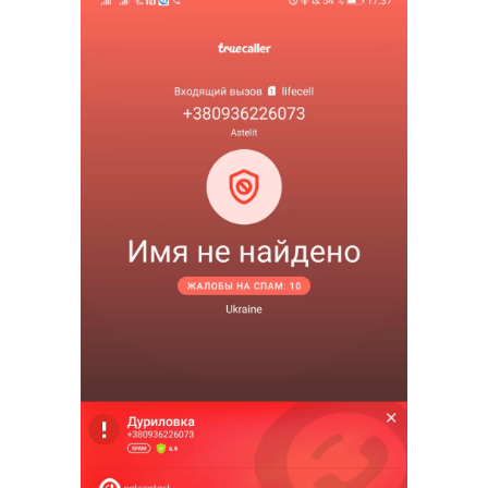
Синтез речи
Голосовое приветствие
Сервис подтверждения номера
телефона
Интеграция с IP телефонией
Расширенный пакет поддержки SLA
Телефонная аналитика для бизнеса
Viber-рассылки