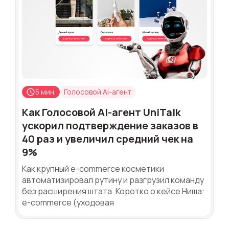
5 мин.
Голосовой AI-агент
Как Голосовой AI-агент UniTalk
ускорил подтверждение заказов в
40 раз и увеличил средний чек на
9%
Как крупный e-commerce косметики
автоматизировал рутину и разгрузил команду
без расширения штата. Коротко о кейсе Ниша:
e-commerce (уходовая