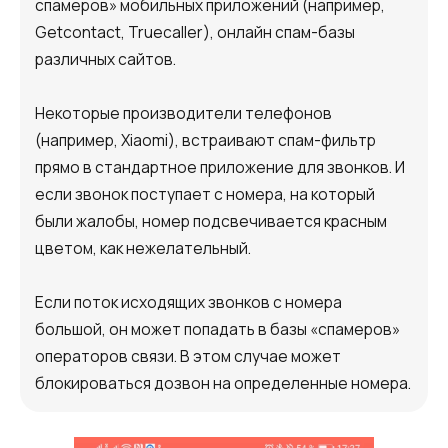
спамеров» мобильных приложений (например,
Автоматический телефонный опрос
Getcontact, Truecaller), онлайн спам-базы
Автоматический перезвон клиентам
различных сайтов.
Автоинформатор
Некоторые производители телефонов
Интерактивное голосовое меню — IVR
(например, Xiaomi), встраивают спам-фильтр
прямо в стандартное приложение для звонков. И
Конструктор телефонных событий
если звонок поступает с номера, на который
Дополнительные услуги
были жалобы, номер подсвечивается красным
цветом, как нежелательный.
СПАМ-мониторинг телефонных
номеров
Если поток исходящих звонков с номера
большой, он может попадать в базы «спамеров»
SIP TRUNK
операторов связи. В этом случае может
SMS-рассылки
блокироваться дозвон на определенные номера.
Международные SMS-рассылки