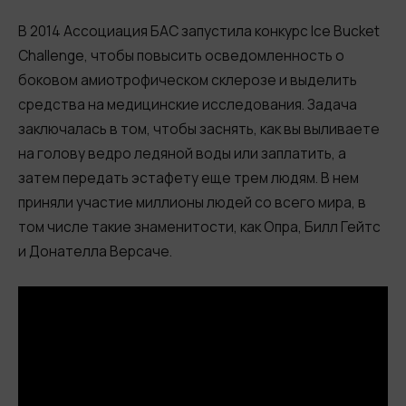
В 2014 Ассоциация БАС запустила конкурс Ice Bucket
Challenge, чтобы повысить осведомленность о
боковом амиотрофическом склерозе и выделить
средства на медицинские исследования. Задача
заключалась в том, чтобы заснять, как вы выливаете
на голову ведро ледяной воды или заплатить, а
затем передать эстафету еще трем людям. В нем
приняли участие миллионы людей со всего мира, в
том числе такие знаменитости, как Опра, Билл Гейтс
и Донателла Версаче.