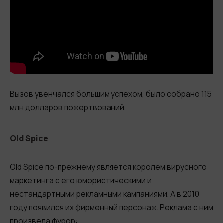
Вызов увенчался большим успехом, было собрано 115
млн долларов пожертвований.
Old Spice
Old Spice по-прежнему является королем вирусного
маркетинга с его юмористическими и
нестандартными рекламными кампаниями. А в 2010
году появился их фирменный персонаж. Реклама с ним
произвела фурор: