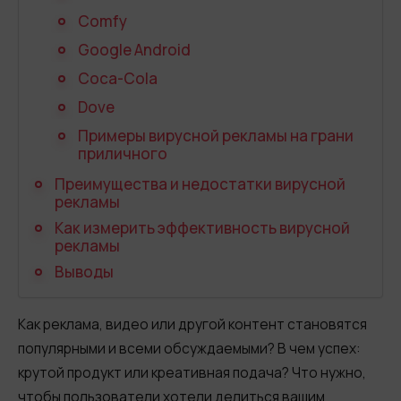
Автоматический телефонный опрос
Comfy
Автоматический перезвон клиентам
Google Android
Coca-Cola
Автоинформатор
Dove
Интерактивное голосовое меню — IVR
Примеры вирусной рекламы на грани
приличного
Конструктор телефонных событий
Преимущества и недостатки вирусной
Дополнительные услуги
рекламы
Как измерить эффективность вирусной
СПАМ-мониторинг телефонных
рекламы
номеров
Выводы
SIP TRUNK
Как реклама, видео или другой контент становятся
SMS-рассылки
популярными и всеми обсуждаемыми? В чем успех:
крутой продукт или креативная подача? Что нужно,
Международные SMS-рассылки
чтобы пользователи хотели делиться вашим