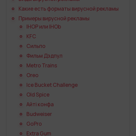
Запись телефонных разговоров
Какие есть форматы вирусной рекламы
Речевая аналитика
Примеры вирусной рекламы
IHOP или IHOb
UniTalk Contact Center
KFC
SIP-телефония
Сильпо
Автоматизация
Фильм Дэдпул
Metro Trains
Голосовой AI-агент
Oreo
Автоматическая система
Ice Bucket Challenge
распределения звонков
Old Spice
Голосовой робот
Айті конфа
UniTalk Chat
Budweiser
GoPro
Автообзвон
Extra Gum