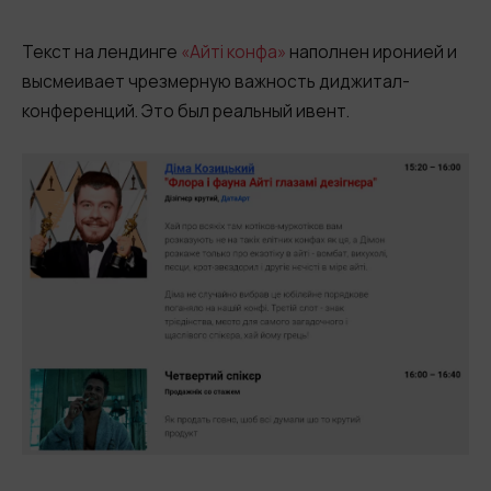
Текст на лендинге
«Айті конфа»
наполнен иронией и
высмеивает чрезмерную важность диджитал-
конференций. Это был реальный ивент.