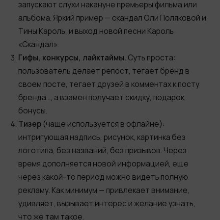
запускают слухи накануне премьеры фильма или
альбома. Яркий пример — скандал Оли Поляковой и
Тины Кароль, и выход новой песни Кароль
«Скандал».
Гифы, конкурсы, лайктаймы.
Суть проста:
пользователь делает репост, тегает бренд в
своем посте, тегает друзей в комментах к посту
бренда…, а взамен получает скидку, подарок,
бонусы.
Тизер
(чаще используется в офлайне):
интригующая надпись, рисунок, картинка без
логотипа, без названий, без призывов. Через
время дополняется новой информацией, еще
через какой-то период можно видеть полную
рекламу. Как минимум — привлекает внимание,
удивляет, вызывает интерес и желание узнать,
что же там такое.