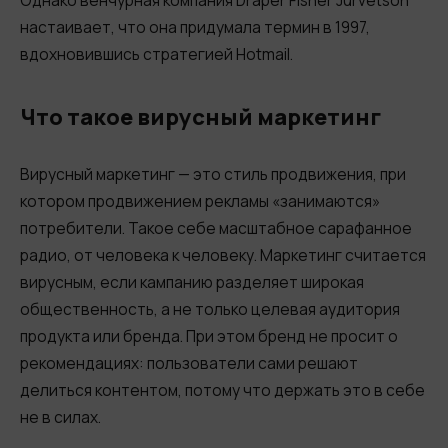
Однако венчурная компания Draper Fisher Jurvetson
настаивает, что она придумала термин в 1997,
вдохновившись стратегией Hotmail.
Что такое вирусный маркетинг
Вирусный маркетинг — это стиль продвижения, при
котором продвижением рекламы «занимаются»
потребители. Такое себе масштабное сарафанное
радио, от человека к человеку. Маркетинг считается
вирусным, если кампанию разделяет широкая
общественность, а не только целевая аудитория
продукта или бренда. При этом бренд не просит о
рекомендациях: пользователи сами решают
делиться контентом, потому что держать это в себе
не в силах.