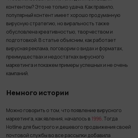
Синтез речи
контентом? Это не только удача. Как правило,
популярный контент имеет хорошо продуманную
Голосовое приветствие
вирусную стратегию, но виральность также
Сервис подтверждения номера
обусловлена креативностью, творчеством и
телефона
подготовкой. В статье объясним, как работает
Интеграция с IP телефонией
вирусная реклама, поговорим о видах и форматах,
преимуществах и недостатках вирусного
Расширенный пакет поддержки SLA
маркетинга и покажем примеры успешных и не очень
Телефонная аналитика для бизнеса
кампаний.
Viber-рассылки
Немного истории
Можно говорить о том, что появление вирусного
маркетинга, как явления, началось в
1996
. Тогда
Hotline для быстрого и дешевого продвижения своей
почтовой службы во все рассылки добавила