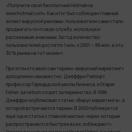
«Получите свой бесплатный Hotmail на
www.hotmail.com». Как итог был соблюден главный
аспект вирусной рекламы: пользователи сами стали
продвигать почтовую службу, используя и
рассказывая знакомым. За год количество
пользователей достигло 1 млн; к 2001 — 86 млн, а это
30 % рынка на тот момент.
При этом кто ввел сам термин «вирусный маркетинг»
доподлинно неизвестно: Джеффри Рэйпорт,
профессор Гарвардской школы бизнеса, и Draper
Fisher Jurvetson спорят за первенство. В 1996
Джеффри опубликовал статью «Вирус маркетинга», в
которой встречается термин. В 2000 публикуется
еще одна статья с главной мыслью «идеи, которые
распространяются быстрее всех, побеждают».