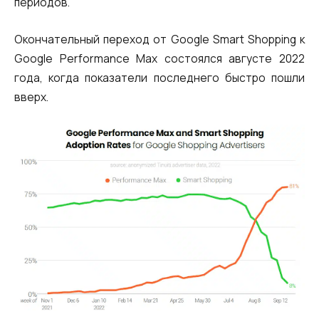
периодов.
Синтез речи
Голосовое приветствие
Окончательный переход от Google Smart Shopping к
Google Performance Max состоялся августе 2022
Сервис подтверждения номера
года, когда показатели последнего быстро пошли
телефона
вверх.
Интеграция с IP телефонией
Расширенный пакет поддержки SLA
Телефонная аналитика для бизнеса
Viber-рассылки