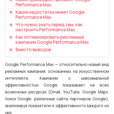
Запись телефонных разговоров
Performance Max
Какие недостатки имеет Google
Речевая аналитика
Performance Max
UniTalk Contact Center
Что нужно знать перед тем, как
настроить Performance Max
SIP-телефония
Как оптимизировать рекламные
кампании Google Performance Max
Автоматизация
Вместо выводов
Голосовой AI-агент
Google Performance Max — относительно новый вид
Автоматическая система
рекламных кампаний, основанных на искусственном
распределения звонков
интеллекте. Кампании с максимальной
Голосовой робот
эффективностью Google показывает на всех
возможных ресурсах (Gmail, YouTube, Google Maps,
UniTalk Chat
поиск Google, различные сайты партнеров Google),
анализируя показатели и эффективность каждого из
Автообзвон
них.