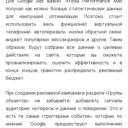
Для Google Ads важно, чтобы Performance Max
Компания
Ваш номер телефона
Ваш номер телефона
Ваш номер телефона
Бесплатная консультация
получал как можно больше статистических данных
+1
+1
+1
для наилучшей оптимизации. Поэтому стоит
Ваше имя
использовать весь функционал виртуальной
E-mail
телефонии: автоперезвон, кнопка обратной связи,
виджет популярных мессенджеров и другие. Таким
Alternative:
Alternative:
Alternative:
Партнер
Номер для контакта
образом, будут собраны все данные о целевых
действиях на сайте, которые вы сможете
+1
проанализировать, оценить эффективность и в
конце концов грамотно распределить рекламный
Alternative:
бюджет.
Alternative:
При создании рекламной кампании в разделе «Группы
объектов» не забывайте добавлять сигналы
аудитории: интересы и данные о поведении. Это и
есть те самые «триггерные события», которые, по
мнению Google, предшествуют выполнению