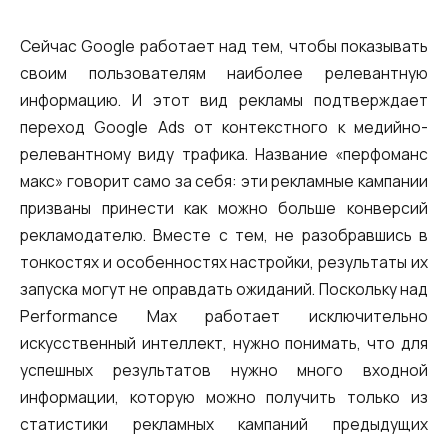
Автоматический телефонный опрос
Сейчас Google работает над тем, чтобы показывать
Автоматический перезвон клиентам
своим пользователям наиболее релевантную
Автоинформатор
информацию. И этот вид рекламы подтверждает
переход Google Ads от контекстного к медийно-
Интерактивное голосовое меню — IVR
релевантному виду трафика. Название «перфоманс
Конструктор телефонных событий
макс» говорит само за себя: эти рекламные кампании
призваны принести как можно больше конверсий
Дополнительные услуги
рекламодателю. Вместе с тем, не разобравшись в
тонкостях и особенностях настройки, результаты их
СПАМ-мониторинг телефонных
запуска могут не оправдать ожиданий. Поскольку над
номеров
Performance Max работает исключительно
SIP TRUNK
искусственный интеллект, нужно понимать, что для
успешных результатов нужно много входной
SMS-рассылки
информации, которую можно получить только из
Международные SMS-рассылки
статистики рекламных кампаний предыдущих