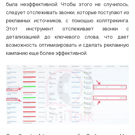
была неэффективной. Чтобы этого не случилось,
следует отслеживать звонки, которые поступают из
рекламных источников, с помощью коллтрекинга.
Этот инструмент отслеживает звонки с
детализацией до ключевого слова, что дает
возможность оптимизировать и сделать рекламную
кампанию еще более эффективной.
Нужна
Написать партнеру
помощь
Заказать звонок
Заказать интеграцию
Заказать Тест Драйв
с выбором?
Ім'я
Ваше имя
Ваше имя
Ваше имя
Номер телефона
+1