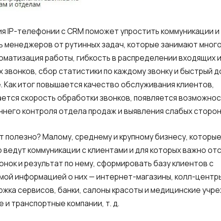
я IP-телефонии с CRM поможет упростить коммуникации и
ь менеджеров от рутинных задач, которые занимают много
оматизация работы, гибкость в распределении входящих 
 звонков, сбор статистики по каждому звонку и быстрый д
. Как итог повышается качество обслуживания клиентов,
ется скорость обработки звонков, появляется возможно
него контроля отдела продаж и выявления слабых сторон
т полезно? Малому, среднему и крупному бизнесу, которы
 ведут коммуникации с клиентами и для которых важно от
онок и результат по нему, сформировать базу клиентов с
ой информацией о них — интернет-магазины, колл-центр
жка сервисов, банки, салоны красоты и медицинские учр
е и транспортные компании, т. д.