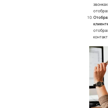
звонках
отображ
Отображ
клиент
отображ
контакт