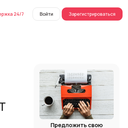
ржка 24/7
Войти
Зарегистрироваться
й звонок
ных разговоров
ика
 Center
Перейти
Т
Предложить свою