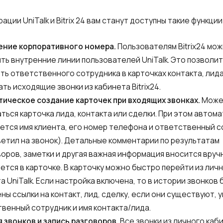
ации UniTalk и Bitrix 24 вам станут доступны такие функции
ение корпоративного номера.
Пользователям Bitrix24 мо
Заказать звонок
Заказать интеграцию
Заказать Тест Драйв
ть внутренние линии пользователей UniTalk. Это позволит
ть ответственного сотрудника в карточках контакта, лида
ть исходящие звонки из кабинета Bitrix24.
тическое создание карточек
при входящих звонках.
Може
Ваше имя
Ваше имя
Ваше имя
Нужна
ться карточка лида, контакта или сделки. При этом автом
ется имя клиента, его номер телефона и ответственный 
помощь
ветил на звонок). Детальные комментарии по результатам
с выбором?
Написать партнеру
оров, заметки и другая важная информация вносится вруч
Ваш номер телефона
Ваш номер телефона
Ваш номер телефона
ется в карточке. В карточку можно быстро перейти из лич
+1
+1
+1
а UniTalk. Если настройка включена, то в истории звонков 
ны ссылки на контакт, лид, сделку, если они существуют, 
Номер телефона
венный сотрудник и имя контакта/лида.
Alternative:
Alternative:
Alternative:
+1
 звонков и запись разговоров.
Все звонки из личного каб