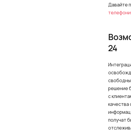
Давайте 
телефони
Возмо
24
Интеграци
освобожда
свободный
решение б
с клиента
качества 
информаци
получат б
отслежива