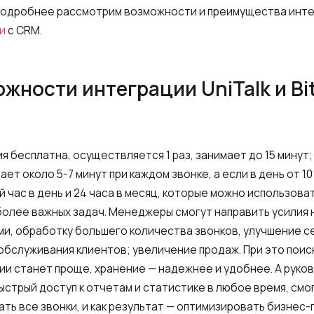
подробнее рассмотрим возможности и преимущества инт
и
с CRM.
жности интеграции UniTalk и Bit
я бесплатна, осуществляется 1 раз, занимает до 15 минут;
ет около 5-7 минут при каждом звонке, а если в день от 10
 час в день и 24 часа в месяц, которые можно использоват
олее важных задач. Менеджеры смогут направить усилия 
ми, обработку большего количества звонков, улучшение с
обслуживания клиентов; увеличение продаж. При это поис
и станет проще, хранение — надежнее и удобнее. А руко
ыстрый доступ к отчетам и статистике в любое время, смо
ть все звонки, и как результат — оптимизировать бизнес