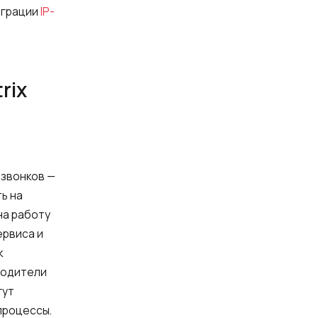
еграции
IP-
rix
 звонков —
ь на
на работу
ервиса и
к
водители
гут
-процессы.