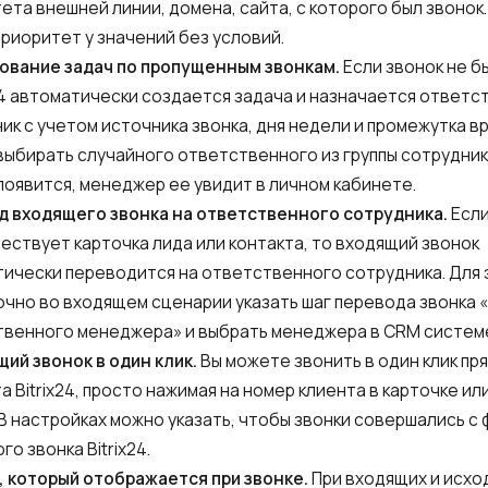
ета внешней линии, домена, сайта, с которого был звонок
приоритет у значений без условий.
ование задач по пропущенным звонкам.
Если звонок не б
x24 автоматически создается задача и назначается ответ
ик с учетом источника звонка, дня недели и промежутка в
ыбирать случайного ответственного из группы сотрудник
появится, менеджер ее увидит в личном кабинете.
д входящего звонка на ответственного сотрудника.
Если 
ествует карточка лида или контакта, то входящий звонок
ически переводится на ответственного сотрудника. Для 
чно во входящем сценарии указать шаг перевода звонка 
венного менеджера» и выбрать менеджера в CRM систем
ий звонок в один клик.
Вы можете звонить в один клик пря
а Bitrix24, просто нажимая на номер клиента в карточке или
 В настройках можно указать, чтобы звонки совершались с
го звонка Bitrix24.
 который отображается при звонке.
При входящих и исх