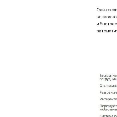
Один серв
возможнос
и быстрее
автоматиз