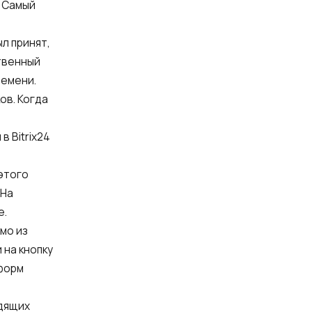
. Самый
ыл принят,
ственный
ремени.
ов. Когда
в Bitrix24
этого
«На
е.
мо из
 на кнопку
 форм
одящих