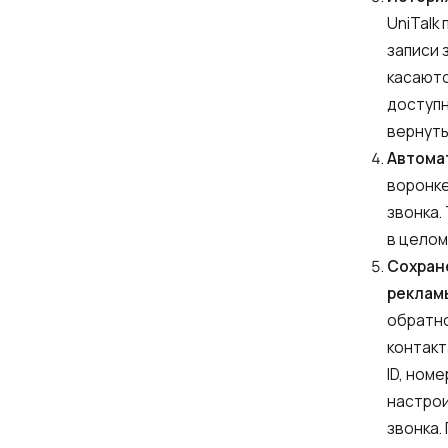
UniTalk
Компания
записи 
касаютс
доступн
Партнер
вернуть
Автома
воронке
звонка.
в целом
Сохране
реклам
Alternative:
обратно
контакт
ID, ном
настрои
звонка.