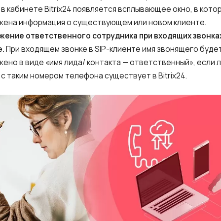
 в кабинете Bitrix24 появляется всплывающее окно, в кото
ена информация о существующем или новом клиенте.
ение ответственного сотрудника при входящих звонках
е.
При входящем звонке в SIP-клиенте имя звонящего буде
ено в виде «имя лида/ контакта — ответственный», если л
 с таким номером телефона существует в Bitrix24.