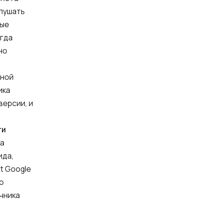
слушать
рые
егда
но
жной
ика
версии, и
ve:
ти
ка
ида,
t Google
но
чника