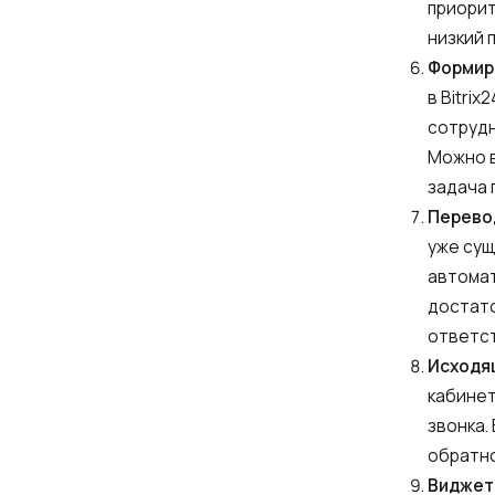
приорит
низкий 
Формир
в Bitri
сотрудн
Можно в
задача 
Перево
уже сущ
автомат
достато
ответст
Исходящ
кабинет
звонка.
обратно
Виджет,