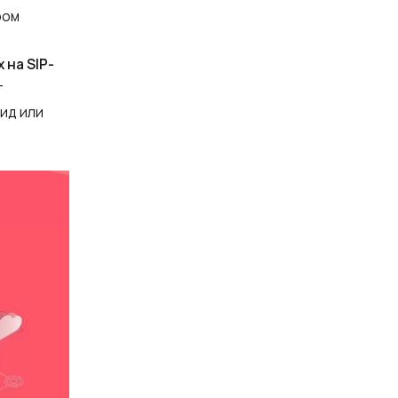
ром
 на SIP-
т
ид или