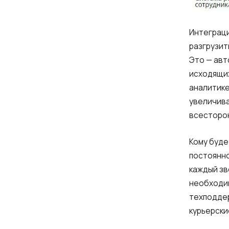
Интеграци
разгрузит
Это — авт
исходящих
аналитике
увеличива
всесторон
Кому буде
постоянно
каждый зв
необходим
техподдер
курьерски