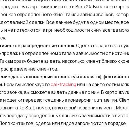
Бесплатная консультация
 передаются в карточки клиентов в Bitrix24. Вы можете про
E-mail
звонков определенного клиента или записи звонков, кото
Ваше имя
я отдельной сделки. Все данные будут в одном месте, вс
ы и не потеряются, а при необходимости к ним всегда мож
ся.
Номер для контакта
тическое распределение сделок
. Сделка создается в ну
+1
 продаж на определенном этапе в зависимости от источн
 Так вы сразу будете видеть, насколько клиент близко к кон
Alternati
 распределение клиентов.
ние данных конверсии по звонку и анализ эффективнос
ы.
Если вы используете
call-tracking
или на сайте есть кноп
го звонка, вы сможете видеть данные по ним. В карточку л
а и сделки передаются данные конверсии: utm-метки, Clien
ер визита RoiStat, номер, на который позвонил клиент. Мож
ть передачу определенных данных в зависимости от исто
 Поля контактов, сделок или лидов заполняются в порядке