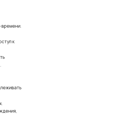
 времени.
и
оступ к
сть
.
е
слеживать
ы,
еждения,