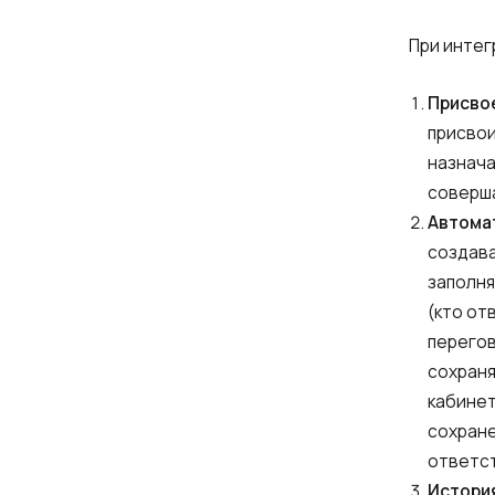
При интегр
Присво
присвои
назнача
соверша
Автома
создава
заполня
(кто от
перегов
сохраня
кабинет
сохране
Ім'я
ответст
История