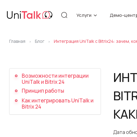
Услуги
Демо-цент
Телефония
Автоматизация
Главная
Блог
Интеграция UniTalk с Bitrix24: зачем, 
>
>
Дополнительные услуги
ИНТ
Возможности интеграции
UniTalk и Bitrix 24
Обновление
Речевая ан
Принцип работы
BIT
Как интегрировать UniTalk и
Bitrix 24
КАК
Дата обно