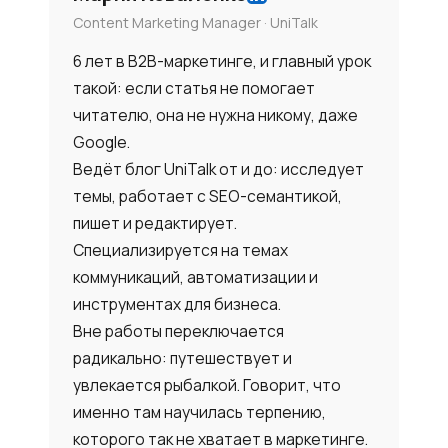
Content Marketing Manager · UniTalk
6 лет в B2B-маркетинге, и главный урок
такой: если статья не помогает
читателю, она не нужна никому, даже
Google.
Ведёт блог UniTalk от и до: исследует
темы, работает с SEO-семантикой,
пишет и редактирует.
Специализируется на темах
коммуникаций, автоматизации и
инструментах для бизнеса.
Вне работы переключается
радикально: путешествует и
увлекается рыбалкой. Говорит, что
именно там научилась терпению,
которого так не хватает в маркетинге.