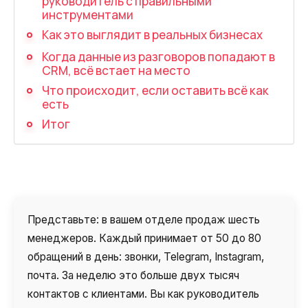
руководитель с правильными
Запись телефонных разговоров
инструментами
Речевая аналитика
Как это выглядит в реальных бизнесах
Когда данные из разговоров попадают в
UniTalk Contact Center
CRM, всё встает на место
SIP-телефония
Что происходит, если оставить всё как
есть
Автоматизация
Итог
Голосовой AI-агент
Автоматическая система
распределения звонков
Представьте: в вашем отделе продаж шесть
Голосовой робот
менеджеров. Каждый принимает от 50 до 80
UniTalk Chat
обращений в день: звонки, Telegram, Instagram,
почта. За неделю это больше двух тысяч
Автообзвон
контактов с клиентами. Вы как руководитель