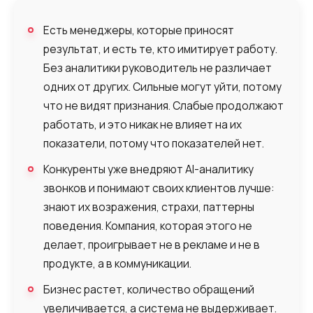
помощь
Заказать звонок
Заказать интеграцию
Заказать Тест Драйв
с выбором?
Ім'я
Есть менеджеры, которые приносят
результат, и есть те, кто имитирует работу.
Ваше имя
Ваше имя
Ваше имя
Без аналитики руководитель не различает
Номер телефона
одних от других. Сильные могут уйти, потому
+1
что не видят признания. Слабые продолжают
Компания
работать, и это никак не влияет на их
Ваш номер телефона
Ваш номер телефона
Ваш номер телефона
Бесплатная консультация
показатели, потому что показателей нет.
+1
+1
+1
Ваше имя
Конкуренты уже внедряют AI-аналитику
E-mail
звонков и понимают своих клиентов лучше:
знают их возражения, страхи, паттерны
Alternative:
Alternative:
Alternative:
Партнер
поведения. Компания, которая этого не
Номер для контакта
делает, проигрывает не в рекламе и не в
+1
продукте, а в коммуникации.
Бизнес растет, количество обращений
Alternative:
увеличивается, а система не выдерживает.