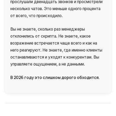
прослушали двенадцать звонков и просмотрели
Автоматический телефонный опрос
несколько чатов. Это меньше одного процента
Автоматический перезвон клиентам
от всего, что происходило.
Автоинформатор
Вы не знаете, сколько раз менеджеры
Интерактивное голосовое меню — IVR
отклонились от скрипта. Не знаете, какое
возражение встречается чаще всего и как на
Конструктор телефонных событий
него реагируют. Не знаете, где именно клиенты
Дополнительные услуги
останавливаются и уходят к конкурентам. Вы
управляете ощущением, а не данными.
СПАМ-мониторинг телефонных
номеров
В 2026 году это слишком дорого обходится.
SIP TRUNK
SMS-рассылки
Международные SMS-рассылки