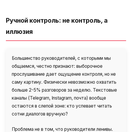
Синтез речи
Голосовое приветствие
Ручной контроль: не контроль, а
Сервис подтверждения номера
иллюзия
телефона
Интеграция с IP телефонией
Расширенный пакет поддержки SLA
Большинство руководителей, с которыми мы
общаемся, честно признают: выборочное
Телефонная аналитика для бизнеса
прослушивание дает ощущение контроля, но не
Viber-рассылки
саму картину. Физически невозможно охватить
больше 2-5% разговоров за неделю. Текстовые
каналы (Telegram, Instagram, почта) вообще
остаются в слепой зоне: кто успевает читать
сотни диалогов вручную?
Проблема не в том, что руководители ленивы.