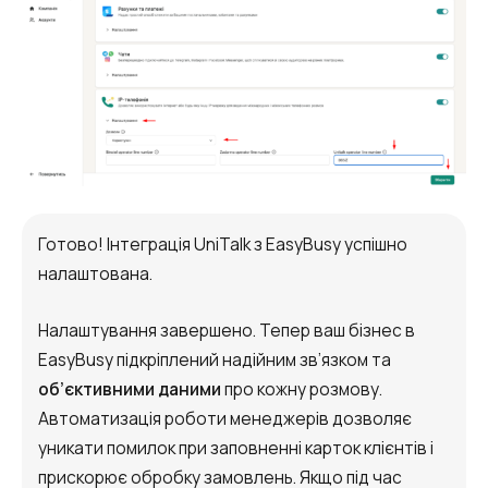
+1
Компанія
Ваш номер телефону
Ваш номер телефону
Ваш номер телефону
Безкоштовна консультація
+1
+1
+1
Ваше ім'я
E-mail
Alternative:
Alternative:
Alternative:
Партнер
Номер для контакту
Готово! Інтеграція UniTalk з EasyBusy успішно
+1
налаштована.
Налаштування завершено. Тепер ваш бізнес в
Alternative:
EasyBusy підкріплений надійним зв’язком та
Alternative:
об’єктивними даними
про кожну розмову.
Автоматизація роботи менеджерів дозволяє
уникати помилок при заповненні карток клієнтів і
прискорює обробку замовлень. Якщо під час