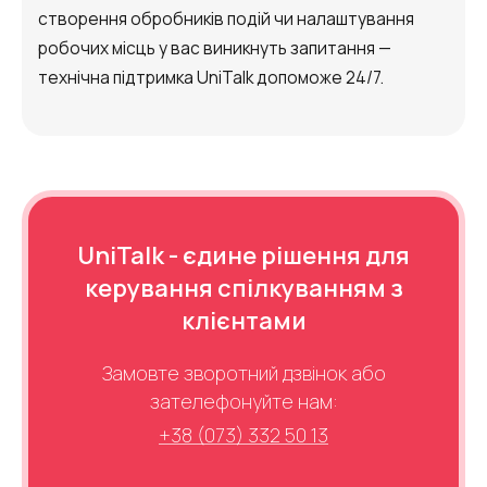
створення обробників подій чи налаштування
робочих місць у вас виникнуть запитання —
технічна підтримка UniTalk допоможе 24/7.
UniTalk - єдине рішення для
керування спілкуванням з
клієнтами
Замовте зворотний дзвінок або
зателефонуйте нам:
+38 (073) 332 50 13