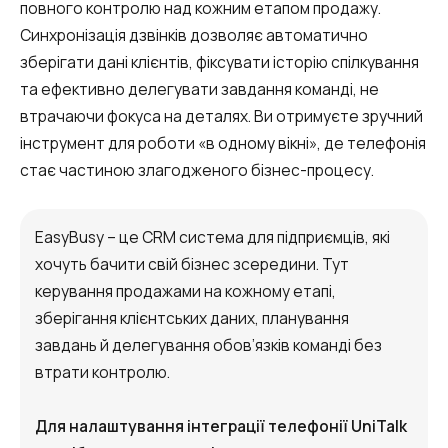
Запис телефонних розмов
повного контролю над кожним етапом продажу.
Синхронізація дзвінків дозволяє автоматично
Мовна аналітика
зберігати дані клієнтів, фіксувати історію спілкування
UniTalk Contact Center
та ефективно делегувати завдання команді, не
втрачаючи фокуса на деталях. Ви отримуєте зручний
SIP-телефонія
інструмент для роботи «в одному вікні», де телефонія
стає частиною злагодженого бізнес-процесу.
Автоматизація
Голосовий AI-агент
EasyBusy – це CRM система для підприємців, які
хочуть бачити свій бізнес зсередини. Тут
Автоматична система розподілу
керування продажами на кожному етапі,
дзвінків
зберігання клієнтських даних, планування
Голосовий робот
завдань й делегування обов’язків команді без
втрати контролю.
UniTalk Chat
Автообзвон
Для налаштування інтеграції телефонії UniTalk