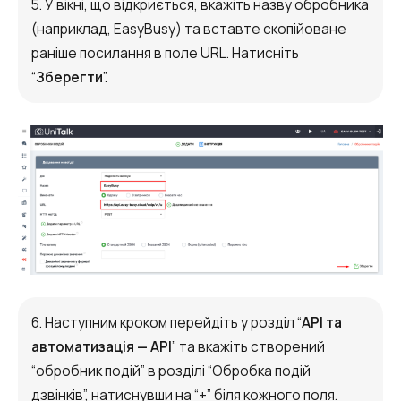
5. У вікні, що відкриється, вкажіть назву обробника
(наприклад, EasyBusy) та вставте скопійоване
раніше посилання в поле URL. Натисніть
“
Зберегти
”.
6. Наступним кроком перейдіть у розділ “
API та
автоматизація — АРІ
” та вкажіть створений
“обробник подій” в розділі “Обробка подій
дзвінків”, натиснувши на “+” біля кожного поля.