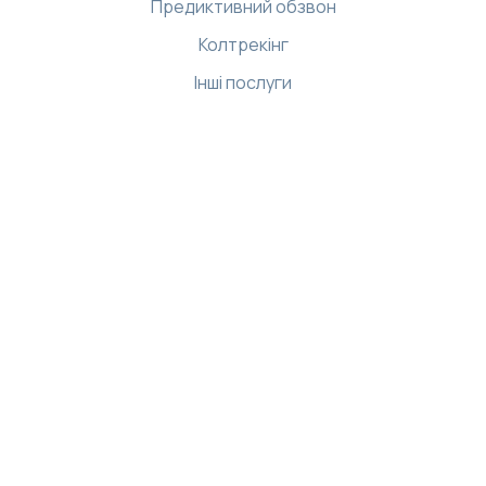
Предиктивний обзвон
Колтрекінг
Інші послуги
Ресурси
Бібліотека
Демо-центр
Інтернет магазин
База знань
API
Застосунки