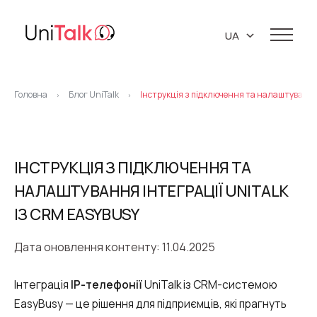
UA
EN
Послуги
RU
Головна
Блог UniTalk
Інструкція з підключення та налаштування 
>
>
Телефонія
Клієнти
Ресурси
IP телефонія
База знань
ІНСТРУКЦІЯ З ПІДКЛЮЧЕННЯ ТА
Про нас
Віртуальна АТС
API
НАЛАШТУВАННЯ ІНТЕГРАЦІЇ UNITALK
Партнери
Віртуальні телефонні номери
Блог
ІЗ CRM EASYBUSY
Про компанію
Бібліотека
Колтрекінг
Підтримка 24/7
Маркетингові матеріали
Дата оновлення контенту: 11.04.2025
Кар’єра
Предиктивний обзвон
Контакти
Інтеграція
IP-телефонії
UniTalk із CRM-системою
Віджет зворотний дзвінок (Callback)
EasyBusy — це рішення для підприємців, які прагнуть