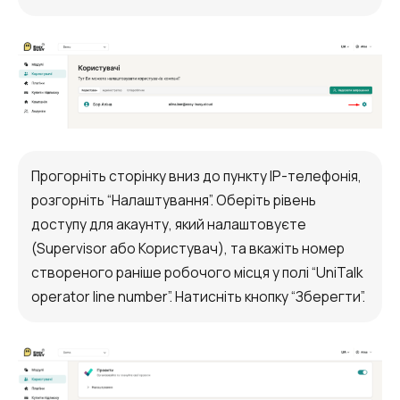
Прогорніть сторінку вниз до пункту IP-телефонія,
розгорніть “Налаштування”. Оберіть рівень
доступу для акаунту, який налаштовуєте
(Supervisor або Користувач), та вкажіть номер
Потрібна
створеного раніше робочого місця у полі “UniTalk
Написати партнеру
допомога
operator line number”. Натисніть кнопку “Зберегти”.
Замовити дзвінок
Замовити інтеграцію
Замовити Тест Драйв
з вибором?
Ім'я
Ваше ім'я
Ваше ім'я
Ваше ім'я
Номер телефону