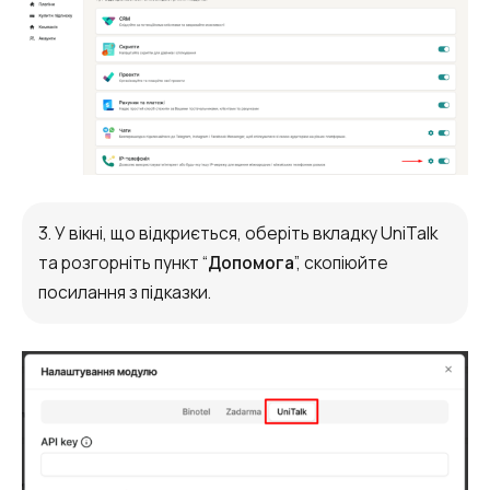
Синтез мови
Голосове привітання
Сервіс підтвердження номера
телефону
Інтеграція з IP телефонією
Розширений пакет підтримки SLA
3. У вікні, що відкриється, оберіть вкладку UniTalk
Телефонна аналітика для бізнесу
та розгорніть пункт “
Допомога
”, скопіюйте
посилання з підказки.
Viber-розсилки