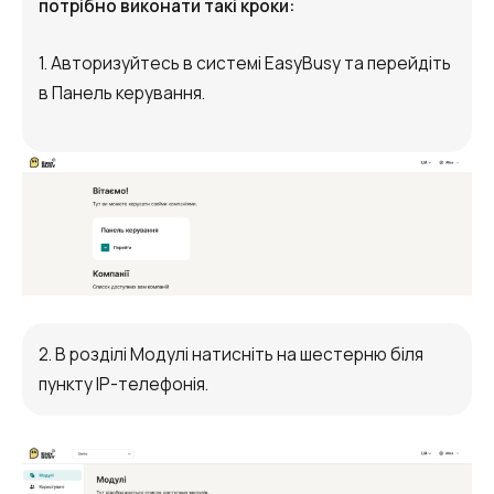
потрібно виконати такі кроки:
Автоматичне телефонне опитування
Автоматичний зворотний дзвінок
1. Авторизуйтесь в системі EasyBusy та перейдіть
в Панель керування.
Автоінформатор
Інтерактивне голосове меню – IVR
Конструктор телефонних подій
Додаткові послуги
СПАМ-моніторинг телефонних
номерів
2. В розділі Модулі натисніть на шестерню біля
SIP Trunk
пункту IP-телефонія.
SMS-розсилки
Міжнародні SMS-розсилки для бізнесу