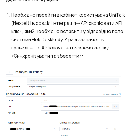
Синтез мови
Необхідно перейти в кабінет користувача UniTalk
Голосове привітання
(Nextel) і в розділі Інтеграція->API скопіювати API
Сервіс підтвердження номера
ключ, який необхідно вставити у відповідне поле
телефону
системи HelpDeskEddy. У разі зазначення
Інтеграція з IP телефонією
правильного API ключа, натискаємо кнопку
«Синхронізувати та зберегти»:
Розширений пакет підтримки SLA
Телефонна аналітика для бізнесу
Viber-розсилки