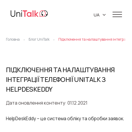
UA
EN
Послуги
RU
Головна
Блог UniTalk
Підключення та налаштування інтеграції т
>
>
Телефонія
Клієнти
Ресурси
IP телефонія
База знань
ПІДКЛЮЧЕННЯ ТА НАЛАШТУВАННЯ
Про нас
Віртуальна АТС
API
ІНТЕГРАЦІЇ ТЕЛЕФОНІЇ UNITALK З
Партнери
Віртуальні телефонні номери
Блог
HELPDESKEDDY
Про компанію
Бібліотека
Колтрекінг
Підтримка 24/7
Маркетингові матеріали
Дата оновлення контенту: 01.12.2021
Кар’єра
Предиктивний обзвон
Контакти
HelpDeskEddy – це система обліку та обробки заявок.
Віджет зворотний дзвінок (Callback)