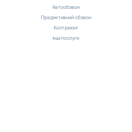
Автообзвон
Предиктивний обзвон
Колтрекінг
Інші послуги
Ресурси
Бібліотека
Демо-центр
Інтернет магазин
База знань
API
Застосунки