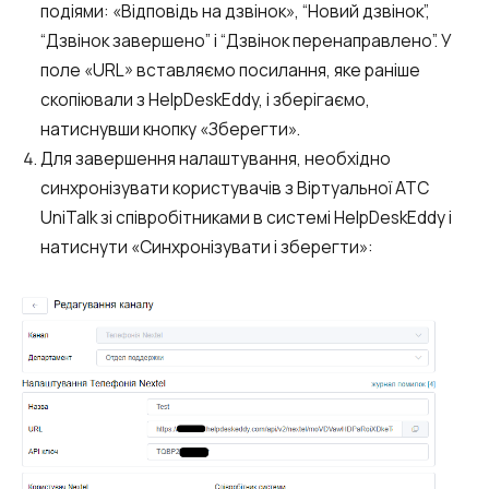
подіями: «Відповідь на дзвінок», “Новий дзвінок”,
“Дзвінок завершено” і “Дзвінок перенаправлено”. У
поле «URL» вставляємо посилання, яке раніше
скопіювали з HelpDeskEddy, і зберігаємо,
натиснувши кнопку «Зберегти».
Для завершення налаштування, необхідно
синхронізувати користувачів з Віртуальної АТС
UniTalk зі співробітниками в системі HelpDeskEddy і
натиснути «Синхронізувати і зберегти»: