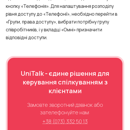
кнопку «Телефонія». Для налаштування розподілу
рівня доступу до «Телефонії», необхідно перейти в
«Групи, права доступу», вибрати потрібну групу
співробітників, і у вкладці «Омні» призначити
відповідні доступи.
UniTalk - єдине рішення для
керування спілкуванням з
клієнтами
Потрібна
Написати партнеру
допомога
Замовте зворотний дзвінок або
Замовити дзвінок
Замовити інтеграцію
Замовити Тест Драйв
зателефонуйте нам:
з вибором?
Ім'я
+38 (073) 332 50 13
Ваше ім'я
Ваше ім'я
Ваше ім'я