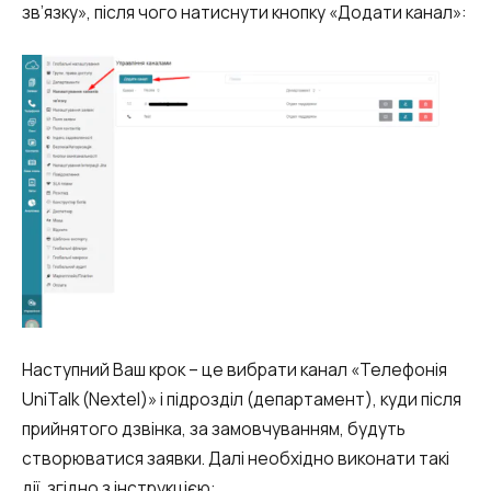
Автоматичне телефонне опитування
зв’язку», після чого натиснути кнопку «Додати канал»:
Автоматичний зворотний дзвінок
Автоінформатор
Інтерактивне голосове меню – IVR
Конструктор телефонних подій
Додаткові послуги
СПАМ-моніторинг телефонних
номерів
SIP Trunk
Наступний Ваш крок – це вибрати канал «Телефонія
UniTalk (Nextel)» і підрозділ (департамент), куди після
SMS-розсилки
прийнятого дзвінка, за замовчуванням, будуть
Міжнародні SMS-розсилки для бізнесу
створюватися заявки. Далі необхідно виконати такі
дії, згідно з інструкцією: