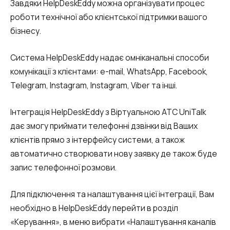
Завдяки HelpDeskEddy можна організувати процес
Запис телефонних розмов
роботи технічної або клієнтської підтримки вашого
Мовна аналітика
бізнесу.
UniTalk Contact Center
Система HelpDeskEddy надає омніканальні способи
SIP-телефонія
комунікації з клієнтами: e-mail, WhatsApp, Facebook,
Telegram, Instagram, Instagram, Viber та інші.
Автоматизація
Інтеграція HelpDeskEddy з Віртуальною АТС UniTalk
Голосовий AI-агент
дає змогу приймати телефонні дзвінки від Ваших
Автоматична система розподілу
клієнтів прямо з інтерфейсу системи, а також
дзвінків
автоматично створювати нову заявку де також буде
запис телефонної розмови.
Голосовий робот
UniTalk Chat
Для підключення та налаштування цієї інтеграції, Вам
необхідно в HelpDeskEddy перейти в розділ
Автообзвон
«Керування», в меню вибрати «Налаштування каналів