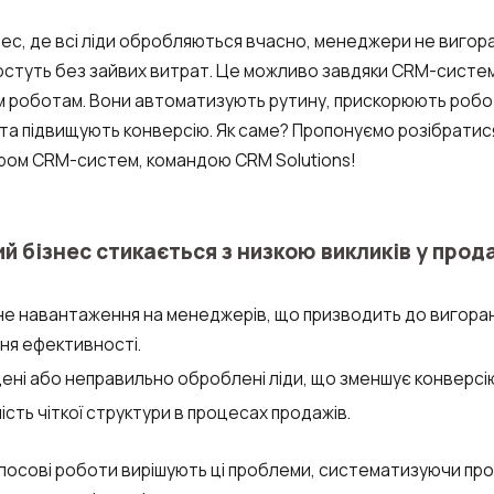
знес, де всі ліди обробляються вчасно, менеджери не вигор
остуть без зайвих витрат. Це можливо завдяки CRM-систем
 роботам. Вони автоматизують рутину, прискорюють робо
 та підвищують конверсію. Як саме? Пропонуємо розібратися
ром CRM-систем, командою CRM Solutions!
й бізнес стикається з низкою викликів у прод
не навантаження на менеджерів, що призводить до вигора
ня ефективності.
ені або неправильно оброблені ліди, що зменшує конверсі
ість чіткої структури в процесах продажів.
лосові роботи вирішують ці проблеми, систематизуючи пр