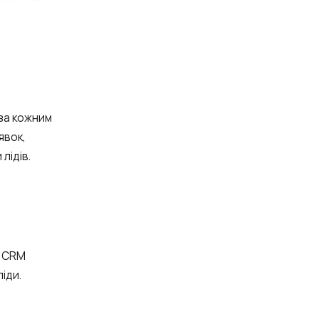
за кожним
явок,
лідів.
я CRM
іди.