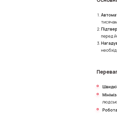
Автома
тисячам
Підтве
перед й
Нагаду
необхід
Переваг
Швидкі
Мінімі
людськ
Робота