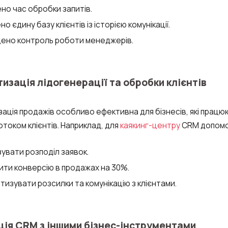
но час обробки запитів.
о єдину базу клієнтів із історією комунікації.
ено контроль роботи менеджерів.
Замовити дзвінок
Замовити інтеграцію
Замовити Тест Драйв
изація лідогенерації та обробки клієнтів
Ваше ім'я
Ваше ім'я
Ваше ім'я
ація продажів особливо ефективна для бізнесів, які працюю
Потрібна
током клієнтів. Наприклад, для
каякинг-центру
CRM допомо
допомога
з вибором?
увати розподіл заявок.
Написати партнеру
Ваш номер телефону
Ваш номер телефону
Ваш номер телефону
ити конверсію в продажах на 30%.
+1
+1
+1
изувати розсилки та комунікацію з клієнтами.
Номер телефону
Alternative:
Alternative:
Alternative:
+1
ція CRM з іншими бізнес-інструментами