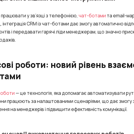
Безкоштовна консультація
E-mail
працювати у зв’язці з телефонією,
чат-ботами
та email-ма
Ваше ім'я
, інтеграція CRM із чат-ботами дає змогу автоматично відп
ієнтів і передавати гарячі ліди менеджерам, що значно при
одажів.
Номер для контакту
+1
ові роботи: новий рівень взаємо
Alternati
нтами
роботи
— це технологія, яка допомагає автоматизувати рут
Вони працюють за налаштованими сценаріями, що дає змогу
ння на менеджерів і підвищити ефективність комунікації.
 сценарії використання голосових роботів