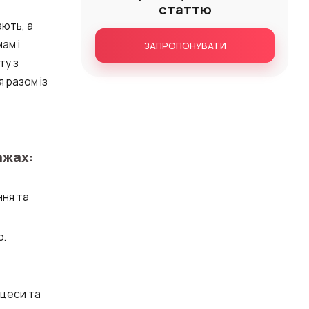
статтю
ають, а
ам і
ЗАПРОПОНУВАТИ
ту з
 разом із
ажах:
ння та
ю.
оцеси та