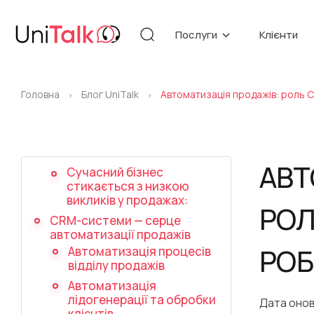
Послуги
Клієнти
Телефонія
База знан
Автоматизація
API
Головна
Блог UniTalk
Автоматизація продажів: роль C
Блог
>
>
Додаткові послуги
Бібліотек
АВТ
Сучасний бізнес
стикається з низкою
Оновлення
Мовна аналі
викликів у продажах:
РОЛ
CRM-системи — серце
автоматизації продажів
РОБ
Автоматизація процесів
відділу продажів
Автоматизація
лідогенерації та обробки
Дата онов
клієнтів