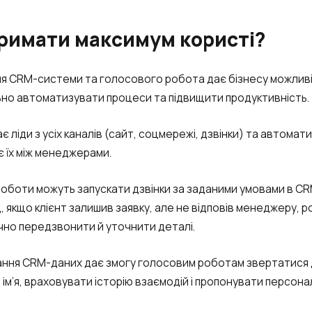
тримати максимум користі?
я CRM-системи та голосового робота дає бізнесу можлив
но автоматизувати процеси та підвищити продуктивність.
 ліди з усіх каналів (сайт, соцмережі, дзвінки) та автомат
є їх між менеджерами.
роботи можуть запускати дзвінки за заданими умовами в CR
, якщо клієнт залишив заявку, але не відповів менеджеру, 
но передзвонити й уточнити деталі.
ння CRM-даних дає змогу голосовим роботам звертатися
а ім’я, враховувати історію взаємодій і пропонувати персона