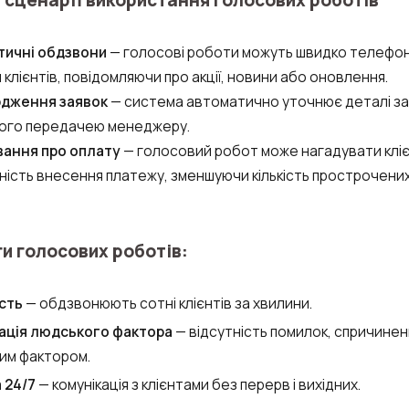
тичні обдзвони
— голосові роботи можуть швидко телефо
 клієнтів, повідомляючи про акції, новини або оновлення.
рдження заявок
— система автоматично уточнює деталі з
ого передачею менеджеру.
вання про оплату
— голосовий робот може нагадувати клі
ність внесення платежу, зменшуючи кількість прострочених
и голосових роботів:
сть
— обдзвонюють сотні клієнтів за хвилини.
зація людського фактора
— відсутність помилок, спричинен
им фактором.
 24/7
— комунікація з клієнтами без перерв і вихідних.