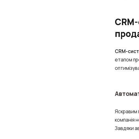
CRM-
прод
CRM-сис
етапом пр
оптимізува
Автомат
Яскравим 
компанія 
Завдяки а