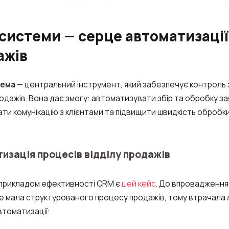
системи — серце автоматизації
ажів
тема
— центральний інструмент, який забезпечує контроль 
одажів. Вона дає змогу: автоматизувати збір та обробку за
ти комунікацію з клієнтами та підвищити швидкість обробки 
изація процесів відділу продажів
прикладом ефективності CRM є
цей кейс
. До впровадженн
не мала структурованого процесу продажів, тому втрачала л
втоматизації: