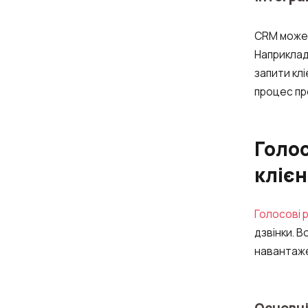
Компанія
CRM може 
Наприклад
запити кл
Партнер
процес пр
Голос
кліє
Alternative:
Голосові 
дзвінки. 
навантаже
Основні