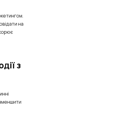
ркетингом.
овідати на
скорює
дії з
ve:
инні
 зменшити