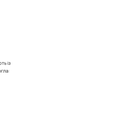
ть із
гла: