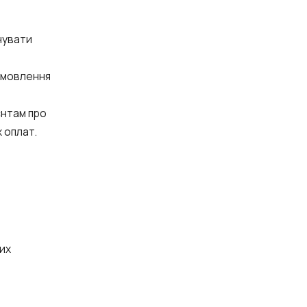
нувати
амовлення
єнтам про
 оплат.
их