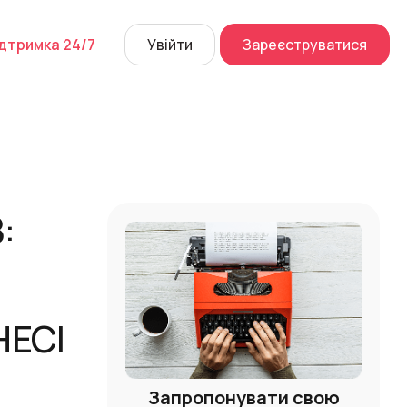
дтримка 24/7
Увійти
Зареєструватися
й дзвінок
их розмов
а
 Center
:
Перейти
НЕСІ
Запропонувати свою