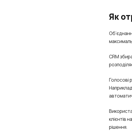
Як о
Об’єднанн
максималь
CRM збирає
розподіля
Голосові 
Наприклад
автоматич
Використа
клієнтів н
рішення.