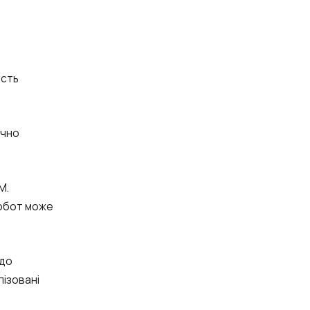
ість
ично
M.
робот може
 до
лізовані