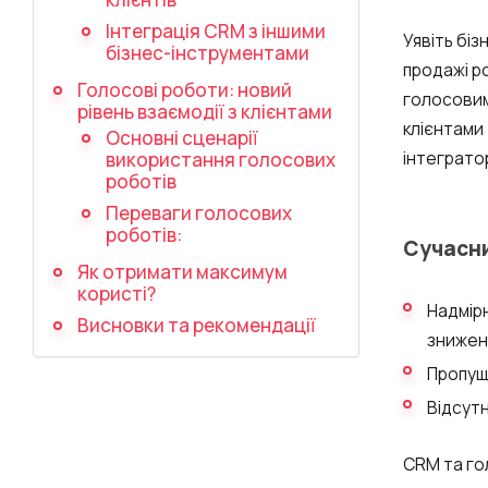
Інтеграція CRM з іншими
Уявіть бі
бізнес-інструментами
продажі р
Голосові роботи: новий
голосовим
рівень взаємодії з клієнтами
клієнтами
Основні сценарії
інтеграто
використання голосових
роботів
Переваги голосових
роботів:
Сучасни
Як отримати максимум
користі?
Надмір
Висновки та рекомендації
знижен
Пропущ
Відсутн
CRM та го