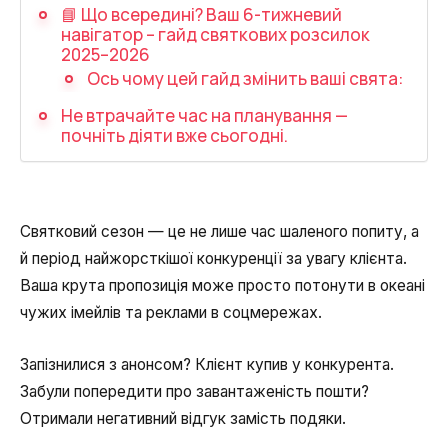
Запис телефонних розмов
📘 Що всередині? Ваш 6-тижневий
навігатор – гайд святкових розсилок
Мовна аналітика
2025–2026
Ось чому цей гайд змінить ваші свята:
UniTalk Contact Center
Не втрачайте час на планування —
SIP-телефонія
почніть діяти вже сьогодні.
Автоматизація
Голосовий AI-агент
Святковий сезон — це не лише час шаленого попиту, а
й період найжорсткішої конкуренції за увагу клієнта.
Автоматична система розподілу
Ваша крута пропозиція може просто потонути в океані
дзвінків
чужих імейлів та реклами в соцмережах.
Голосовий робот
Запізнилися з анонсом? Клієнт купив у конкурента.
UniTalk Chat
Забули попередити про завантаженість пошти?
Автообзвон
Отримали негативний відгук замість подяки.