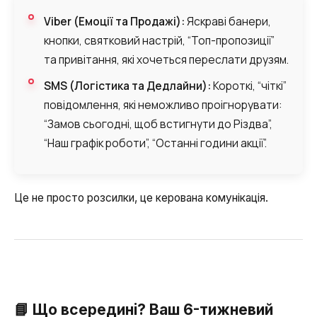
Синтез мови
Viber (Емоції та Продажі):
Яскраві банери,
Голосове привітання
кнопки, святковий настрій, “Топ-пропозиції”
та привітання, які хочеться переслати друзям.
Сервіс підтвердження номера
телефону
SMS (Логістика та Дедлайни):
Короткі, “чіткі”
повідомлення, які неможливо проігнорувати:
Інтеграція з IP телефонією
“Замов сьогодні, щоб встигнути до Різдва”,
Розширений пакет підтримки SLA
“Наш графік роботи”, “Останні години акції”.
Телефонна аналітика для бізнесу
Viber-розсилки
Це не просто розсилки, це керована комунікація.
📘 Що всередині? Ваш 6-тижневий