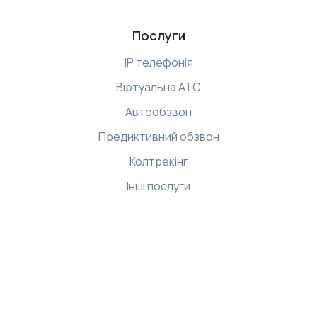
Послуги
IP телефонія
Віртуальна АТС
Автообзвон
Предиктивний обзвон
Колтрекінг
Інші послуги
Ресурси
Бібліотека
Демо-центр
Інтернет магазин