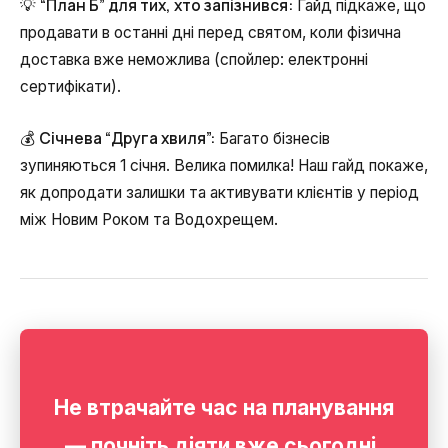
“План Б” для тих, хто запізнився:
💡
Гайд підкаже, що
продавати в останні дні перед святом, коли фізична
доставка вже неможлива (спойлер: електронні
сертифікати).
Січнева “Друга хвиля”:
💰
Багато бізнесів
зупиняються 1 січня. Велика помилка! Наш гайд покаже,
як допродати залишки та активувати клієнтів у період
між Новим Роком та Водохрещем.
Не втрачайте час на планування
— почніть діяти вже сьогодні.