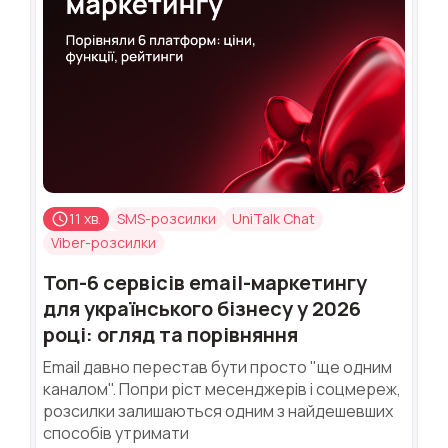
11 хв.
SMS-розсилки
UniTalk Chat
Viber-розсилки
Топ-6 сервісів email-маркетингу
для українського бізнесу у 2026
році: огляд та порівняння
Email давно перестав бути просто "ще одним
каналом". Попри ріст месенджерів і соцмереж,
розсилки залишаються одним з найдешевших
способів утримати