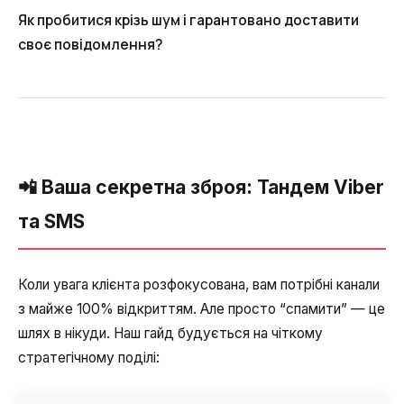
Автоматичне телефонне опитування
Як пробитися крізь шум і гарантовано доставити
своє повідомлення?
Автоматичний зворотний дзвінок
Автоінформатор
Інтерактивне голосове меню – IVR
Конструктор телефонних подій
📲 Ваша секретна зброя: Тандем Viber
Додаткові послуги
та SMS
СПАМ-моніторинг телефонних
номерів
Коли увага клієнта розфокусована, вам потрібні канали
SIP Trunk
з майже 100% відкриттям. Але просто “спамити” — це
шлях в нікуди. Наш гайд будується на чіткому
SMS-розсилки
стратегічному поділі:
Міжнародні SMS-розсилки для бізнесу