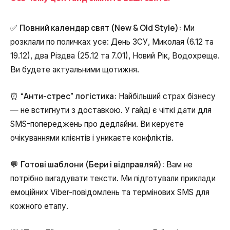
Повний календар свят (New & Old Style):
✅
Ми
розклали по поличках усе: День ЗСУ, Миколая (6.12 та
19.12), два Різдва (25.12 та 7.01), Новий Рік, Водохреще.
Ви будете актуальними щотижня.
“Анти-стрес” логістика:
⏰
Найбільший страх бізнесу
— не встигнути з доставкою. У гайді є чіткі дати для
SMS-попереджень про дедлайни. Ви керуєте
очікуваннями клієнтів і уникаєте конфліктів.
Готові шаблони (Бери і відправляй):
💬
Вам не
потрібно вигадувати тексти. Ми підготували приклади
емоційних Viber-повідомлень та термінових SMS для
кожного етапу.