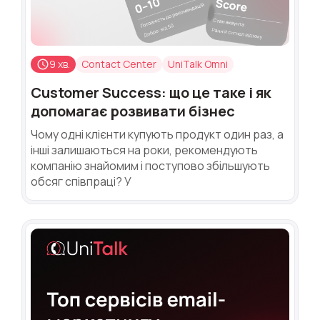
9 хв.
Contact Center
UniTalk Omni
Customer Success: що це таке і як
допомагає розвивати бізнес
Чому одні клієнти купують продукт один раз, а
інші залишаються на роки, рекомендують
компанію знайомим і поступово збільшують
обсяг співпраці? У