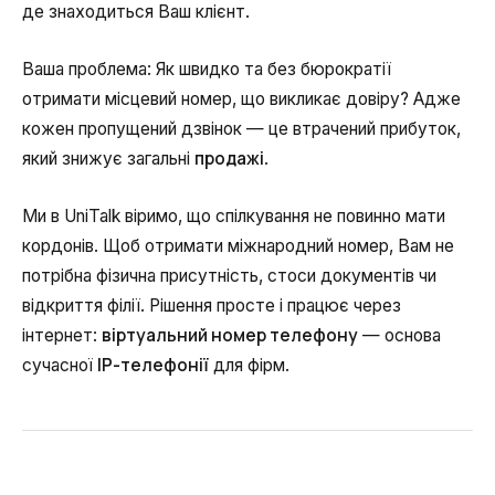
Автоматичне телефонне опитування
де знаходиться Ваш клієнт.
Автоматичний зворотний дзвінок
Ваша проблема: Як швидко та без бюрократії
Автоінформатор
отримати місцевий номер, що викликає довіру? Адже
кожен пропущений дзвінок — це втрачений прибуток,
Інтерактивне голосове меню – IVR
продажі
який знижує загальні
.
Конструктор телефонних подій
Ми в UniTalk віримо, що спілкування не повинно мати
Додаткові послуги
кордонів. Щоб отримати міжнародний номер, Вам не
потрібна фізична присутність, стоси документів чи
СПАМ-моніторинг телефонних
відкриття філії. Рішення просте і працює через
номерів
віртуальний номер телефону
інтернет:
— основа
IP-телефонії
сучасної
для фірм.
SIP Trunk
SMS-розсилки
Міжнародні SMS-розсилки для бізнесу