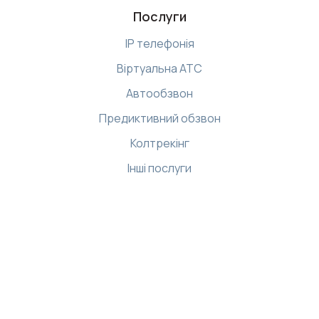
Послуги
IP телефонія
Віртуальна АТС
Автообзвон
Предиктивний обзвон
Колтрекінг
Інші послуги
Ресурси
Бібліотека
Демо-центр
Інтернет магазин
База знань