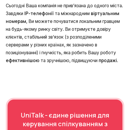
Сьогодні Ваша компанія не прив’язана до одного міста.
IP-телефонії
віртуальним
Завдяки
та міжнародним
Ваше ім'я
Ваше ім'я
Ваше ім'я
Номер телефону
номерам
, Ви можете почуватися локальним гравцем
+1
на будь-якому ринку світу. Ви отримуєте довіру
клієнтів, стабільний зв’язок (з розподіленими
Компанія
Ваш номер телефону
Ваш номер телефону
Ваш номер телефону
Безкоштовна консультація
серверами у різних країнах, як зазначено в
+1
+1
+1
позиціонуванні) і гнучкість, яка робить Вашу роботу
Ваше ім'я
ефективнішою
продажі
та зручнішою, підвищуючи
.
E-mail
Alternative:
Alternative:
Alternative:
Партнер
Номер для контакту
+1
UniTalk - єдине рішення для
Alternative:
керування спілкуванням з
Alternative: