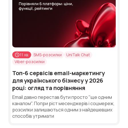
11 хв.
SMS-розсилки
UniTalk Chat
Viber-розсилки
Топ-6 сервісів email-маркетингу
для українського бізнесу у 2026
році: огляд та порівняння
Email давно перестав бути просто "ще одним
каналом". Попри ріст месенджерів і соцмереж,
розсилки залишаються одним з найдешевших
способів утримати