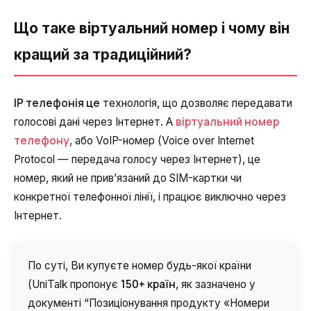
Синтез мови
Що таке віртуальний номер і чому він
Голосове привітання
кращий за традиційний?
Сервіс підтвердження номера
телефону
IP телефонія це
технологія, що дозволяє передавати
Інтеграція з IP телефонією
віртуальний номер
голосові дані через Інтернет. А
Розширений пакет підтримки SLA
телефону
, або VoIP-номер (Voice over Internet
Protocol — передача голосу через Інтернет), це
Телефонна аналітика для бізнесу
номер, який не прив’язаний до SIM-картки чи
Viber-розсилки
конкретної телефонної лінії, і працює виключно через
Інтернет.
По суті, Ви купуєте номер будь-якої країни
150+ країн
(UniTalk пропонує
, як зазначено у
документі “Позиціонування продукту «Номери