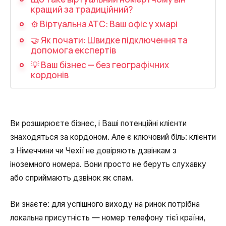
Запис телефонних розмов
кращий за традиційний?
⚙️ Віртуальна АТС: Ваш офіс у хмарі
Мовна аналітика
🤝 Як почати: Швидке підключення та
UniTalk Contact Center
допомога експертів
💡 Ваш бізнес — без географічних
SIP-телефонія
кордонів
Автоматизація
Голосовий AI-агент
Ви розширюєте бізнес, і Ваші потенційні клієнти
Автоматична система розподілу
знаходяться за кордоном. Але є ключовий біль: клієнти
дзвінків
з Німеччини чи Чехії не довіряють дзвінкам з
іноземного номера. Вони просто не беруть слухавку
Голосовий робот
або сприймають дзвінок як спам.
UniTalk Chat
Ви знаєте: для успішного виходу на ринок потрібна
Автообзвон
локальна присутність — номер телефону тієї країни,