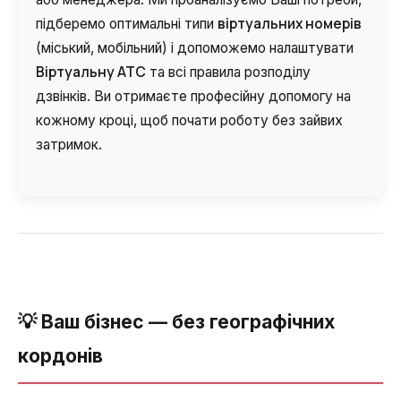
віртуальних номерів
підберемо оптимальні типи
(міський, мобільний) і допоможемо налаштувати
Віртуальну АТС
та всі правила розподілу
дзвінків. Ви отримаєте професійну допомогу на
кожному кроці, щоб почати роботу без зайвих
затримок.
💡 Ваш бізнес — без географічних
Потрібна
кордонів
Написати партнеру
допомога
Замовити дзвінок
Замовити інтеграцію
Замовити Тест Драйв
з вибором?
Ім'я