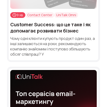
9 хв.
Contact Center
UniTalk Omni
Customer Success: що це таке і як
допомагає розвивати бізнес
Чому одні клієнти купують продукт один раз, а
інші залишаються на роки, рекомендують
компанію знайомим і поступово збільшують
обсяг співпраці? У