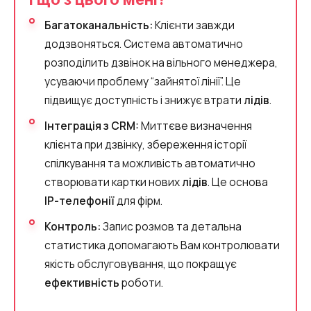
Багатоканальність:
Клієнти завжди
додзвоняться. Система автоматично
розподілить дзвінок на вільного менеджера,
усуваючи проблему “зайнятої лінії”. Це
підвищує доступність і знижує втрати
лідів
.
Інтеграція з CRM:
Миттєве визначення
клієнта при дзвінку, збереження історії
спілкування та можливість автоматично
створювати картки нових
лідів
. Це основа
IP-телефонії
для фірм.
Контроль:
Запис розмов та детальна
статистика допомагають Вам контролювати
якість обслуговування, що покращує
ефективність
роботи.