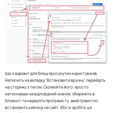
Синтез мови
Голосове привітання
Сервіс підтвердження номера
телефону
Інтеграція з IP телефонією
Розширений пакет підтримки SLA
Телефонна аналітика для бізнесу
Viber-розсилки
Ще є варіант для більш просунутих користувачів.
Натисніть на вкладку “Встановити вручну”, перейдіть
на сторінку з тегом. Скопіюйте його, просто
натиснувши на відповідний значок, збережіть в
блокнот та надішліть програмісту, який грамотно
встановить цей код на сайт. Або ж зробіть це