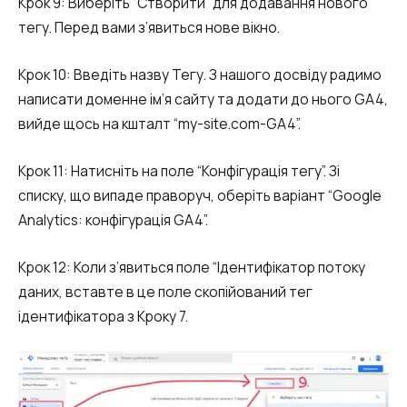
Крок 9: Виберіть “Створити” для додавання нового
тегу. Перед вами з’явиться нове вікно.
Крок 10: Введіть назву Тегу. З нашого досвіду радимо
написати доменне ім’я сайту та додати до нього GA4,
вийде щось на кшталт “my-site.com-GA4”.
Крок 11: Натисніть на поле “Конфігурація тегу”. Зі
списку, що випаде праворуч, оберіть варіант “Google
Analytics: конфігурація GA4”.
Крок 12: Коли з’явиться поле “Ідентифікатор потоку
даних, вставте в це поле скопійований тег
ідентифікатора з Кроку 7.