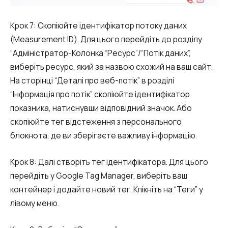
Крок 7: Скопіюйте ідентифікатор потоку даних
(Measurement ID). Для цього перейдіть до розділу
“Адміністратор-Колонка “Ресурс”/“Потік даних”,
виберіть ресурс, який за назвою схожий на ваш сайт.
На сторінці “Деталі про веб-потік” в розділі
“Інформація про потік” скопіюйте ідентифікатор
показника, натиснувши відповідний значок. Або
скопіюйте тег відстеження з персонального
блокнота, де ви зберігаєте важливу інформацію.
Крок 8: Далі створіть тег ідентифікатора. Для цього
перейдіть у Google Tag Manager, виберіть ваш
контейнер і додайте новий тег. Клікніть на “Теги” у
лівому меню.