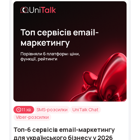
11 хв.
SMS-розсилки
UniTalk Chat
Viber-розсилки
Топ-6 сервісів email-маркетингу
для українського бізнесу у 2026