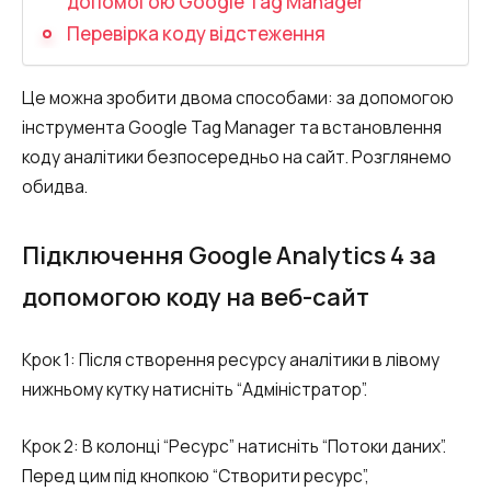
допомогою Google Tag Manager
Запис телефонних розмов
Перевірка коду відстеження
Мовна аналітика
UniTalk Contact Center
Це можна зробити двома способами: за допомогою
інструмента Google Tag Manager та встановлення
SIP-телефонія
коду аналітики безпосередньо на сайт. Розглянемо
обидва.
Автоматизація
Підключення Google Analytics 4 за
Голосовий AI-агент
допомогою коду на веб-сайт
Автоматична система розподілу
дзвінків
Крок 1: Після створення ресурсу аналітики в лівому
Голосовий робот
нижньому кутку натисніть “Адміністратор”.
UniTalk Chat
Крок 2: В колонці “Ресурс” натисніть “Потоки даних”.
Автообзвон
Перед цим під кнопкою “Створити ресурс”,