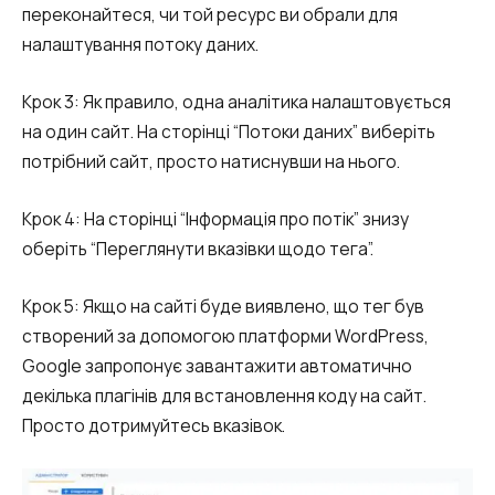
Автоматичне телефонне опитування
переконайтеся, чи той ресурс ви обрали для
налаштування потоку даних.
Автоматичний зворотний дзвінок
Автоінформатор
Крок 3: Як правило, одна аналітика налаштовується
на один сайт. На сторінці “Потоки даних” виберіть
Інтерактивне голосове меню – IVR
потрібний сайт, просто натиснувши на нього.
Конструктор телефонних подій
Крок 4: На сторінці “Інформація про потік” знизу
Додаткові послуги
оберіть “Переглянути вказівки щодо тега”.
СПАМ-моніторинг телефонних
Крок 5: Якщо на сайті буде виявлено, що тег був
номерів
створений за допомогою платформи WordPress,
Google запропонує завантажити автоматично
SIP Trunk
декілька плагінів для встановлення коду на сайт.
SMS-розсилки
Просто дотримуйтесь вказівок.
Міжнародні SMS-розсилки для бізнесу