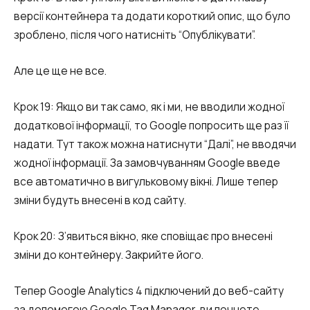
версії контейнера та додати короткий опис, що було
Alternative:
зроблено, після чого натисніть “Опублікувати”.
Alternative:
Але це ще не все.
Крок 19: Якщо ви так само, як і ми, не вводили жодної
додаткової інформації, то Google попросить ще раз її
надати. Тут також можна натиснути “Далі”, не вводячи
жодної інформації. За замовчуванням Google введе
все автоматично в вигульковому вікні. Лише тепер
зміни будуть внесені в код сайту.
Крок 20: З’явиться вікно, яке сповіщає про внесені
зміни до контейнеру. Закрийте його.
Тепер Google Analytics 4 підключений до веб-сайту
за допомогою Google Tag Manager, ви почнете