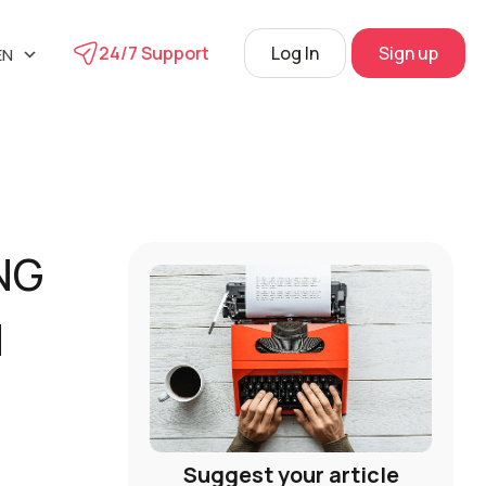
24/7 Support
Log In
Sign up
EN
UA
phone
L
RU
s
 Center
NG
View
H
Suggest your article