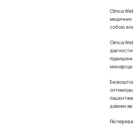
Clinica We
медичних 
собою еле
Clinica W
діагности
підвищенн
міжнародн
Безкоштов
оптимізув
пацієнтами
дзвінки а
Які перева