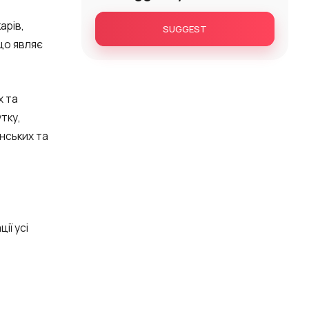
арів,
SUGGEST
що являє
х та
тку,
нських та
ії усі