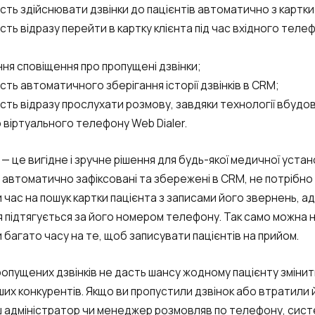
сть здійснювати дзвінки до пацієнтів автоматично з картки 
сть відразу перейти в картку клієнта під час вхідного тел
ня сповіщення про пропущені дзвінки;
сть автоматичного зберігання історії дзвінків в CRM;
сть відразу прослухати розмову, завдяки технології вбудо
 віртуального телефону Web Dialer.
 — це вигідне і зручне рішення для будь-якої медичної устан
ки автоматично зафіксовані та збережені в CRM, не потрібно
 час на пошук картки пацієнта з записами його звернень, а
я підтягується за його номером телефону. Так само можна 
 багато часу на те, щоб записувати пацієнтів на прийом.
Free consultation
Заказать интеграцию
Заказать Тест Драйв
ропущених дзвінків не дасть шансу жодному пацієнту змінити
Need
ших конкурентів. Якщо ви пропустили дзвінок або втратили 
Your name
Ваше имя
Ваше имя
аш адміністратор чи менеджер розмовляв по телефону, сист