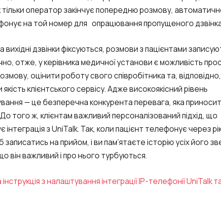
help
як тільки оператор закінчує попередню розмову, автоматич
choosing?
Reach out to our partner
онує на той номер для опрацювання пропущеного дзвінк
Contact number
Ваш номер телефона
Ваш номер телефона
 та вихідні дзвінки фіксуються, розмови з пацієнтами запису
Phone
но, отже, у керівника медичної установи є можливість про
+1
+1
+1
озмову, оцінити роботу свого співробітника та, відповідно,
+1
якість клієнтського сервісу. Адже високоякісний рівень
Free consultation
Alternative:
Alternative:
Alternative:
вання — це безперечна конкурента перевага, яка приносит
E-mail
 До того ж, клієнтам важливий персоналізований підхід, що
Your name
 інтеграція з UniTalk. Так, коли пацієнт телефонує через рік
б записатись на прийом, і ви пам’ятаєте історію усіх його зв
 що він важливий і про нього турбуються.
Contact number
+1
інструкція з налаштування інтеграції IP-телефонії UniTalk та
Alternati