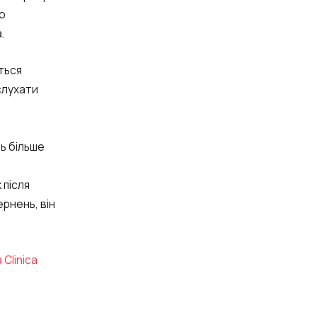
но
а.
ються
слухати
ь більше
 після
ернень, він
 Clinica
ve: