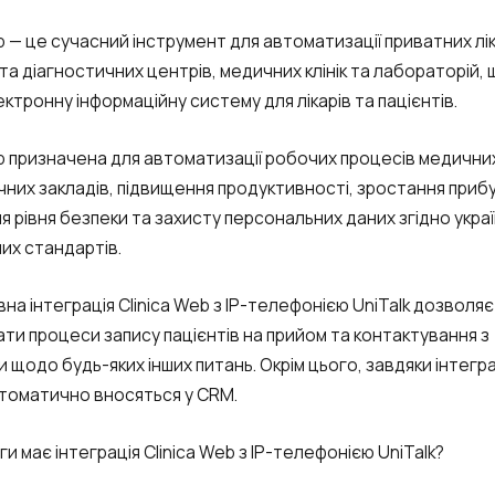
b — це сучасний інструмент для автоматизації приватних лік
та діагностичних центрів, медичних клінік та лабораторій, 
ктронну інформаційну систему для лікарів та пацієнтів.
eb призначена для автоматизації робочих процесів медични
чних закладів, підвищення продуктивності, зростання прибу
я рівня безпеки та захисту персональних даних згідно украї
их стандартів.
на інтеграція Clinica Web з IP-телефонією UniTalk дозволяє
ати процеси запису пацієнтів на прийом та контактування з
 щодо будь-яких інших питань. Окрім цього, завдяки інтеграц
втоматично вносяться у CRM.
ги має інтеграція Clinica Web з IP-телефонією UniTalk?