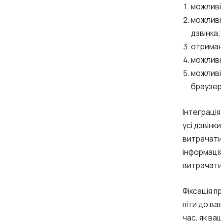
можливі
можливі
дзвінка;
отриман
можливі
можливі
браузер
Інтеграція
усі дзвін
витрачати
інформаці
витрачати
Фіксація п
піти до ва
час, як в