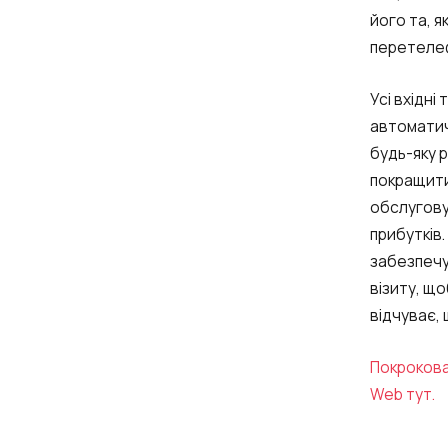
його та, 
перетелеф
Усі вхідні
Name
автоматич
будь-яку р
покращити 
обслугову
Company
прибутків.
забезпечує
візиту, що
Partner
відчуває,
Покрокова 
Web тут.