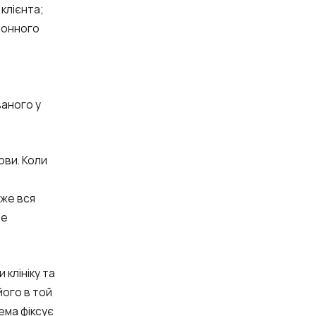
клієнта;
ефонного
ваного у
ови. Коли
дже вся
не
 клініку та
його в той
ема фіксує