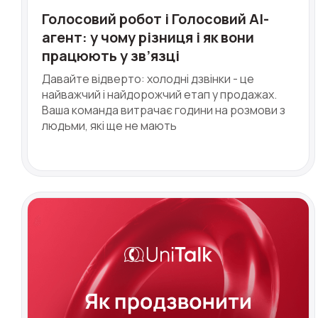
Голосовий робот і Голосовий AI-
агент: у чому різниця і як вони
працюють у зв’язці
Давайте відверто: холодні дзвінки - це
найважчий і найдорожчий етап у продажах.
Ім'я
Ваша команда витрачає години на розмови з
людьми, які ще не мають
Компанія
Партнер