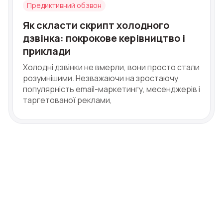
Предиктивний обзвон
допомога
Ваше ім'я
Ваше ім'я
Ваше ім'я
Як скласти скрипт холодного
з вибором?
Написати партнеру
дзвінка: покрокове керівництво і
приклади
Холодні дзвінки не вмерли, вони просто стали
Номер телефону
Ваш номер телефону
Ваш номер телефону
Ваш номер телефону
розумнішими. Незважаючи на зростаючу
популярність email-маркетингу, месенджерів і
+1
+1
+1
+1
таргетованої реклами,
Безкоштовна консультація
E-mail
Alternative:
Alternative:
Alternative:
Ваше ім'я
Номер для контакту
+1
Alternati