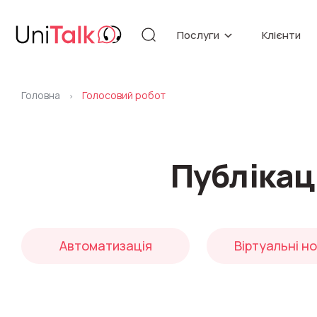
Послуги
Клієнти
Телефонія
База знан
Автоматизація
API
Головна
Голосовий робот
Блог
>
Додаткові послуги
Бібліотек
Публікац
Оновлення
Мовна аналі
Автоматизація
Віртуальні н