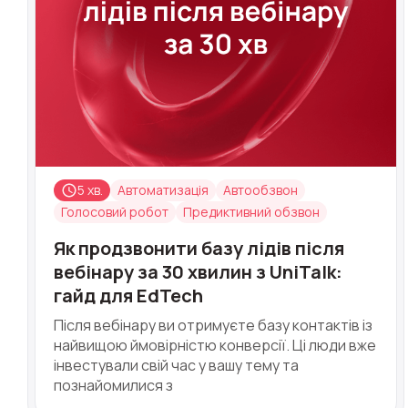
Alternative:
5 хв.
Автоматизація
Автообзвон
Голосовий робот
Предиктивний обзвон
Як продзвонити базу лідів після
вебінару за 30 хвилин з UniTalk:
гайд для EdTech
Після вебінару ви отримуєте базу контактів із
найвищою ймовірністю конверсії. Ці люди вже
інвестували свій час у вашу тему та
познайомилися з