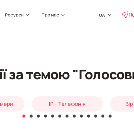
Пі
Ресурси
Про нас
UA
EN
IP телефонія
Віджет зворотни
Партнери
ь
(Callback)
Про компанію
Віртуальна АТС
PL
Запис телефонн
Маркетингові матеріали
Віртуальні телефонні номери
Кар’єра
RU
Мовна аналітик
а
Колтрекінг
Контакти
UniTalk Contact
Предиктивний обзвон
SIP-телефонія
ії за темою "Голосов
тика v1
омери
IP - Телефонія
Вір