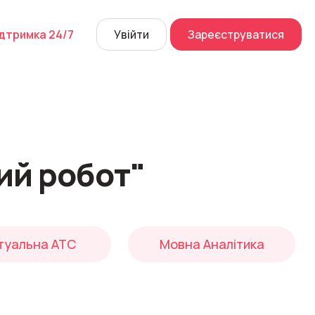
дтримка 24/7
Увійти
Зареєструватися
й дзвінок
их розмов
а
 Center
ий робот"
Перейти
туальна АТС
Мовна Аналітика