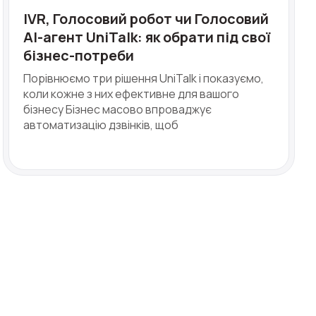
IVR, Голосовий робот чи Голосовий
AI-агент UniTalk: як обрати під свої
бізнес-потреби
Порівнюємо три рішення UniTalk і показуємо,
коли кожне з них ефективне для вашого
бізнесу Бізнес масово впроваджує
автоматизацію дзвінків, щоб
ve: