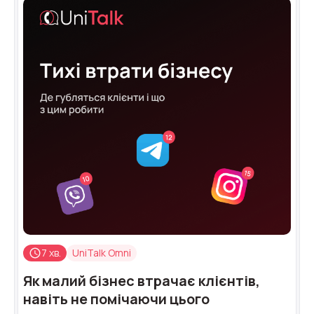
7 хв.
UniTalk Omni
Як малий бізнес втрачає клієнтів,
навіть не помічаючи цього