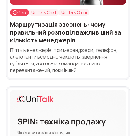
Компанія
Ваш номер телефону
Ваш номер телефону
Ваш номер телефону
7 хв.
UniTalk Chat
UniTalk Omni
Безкоштовна консультація
+1
+1
+1
Маршрутизація звернень: чому
Ваше ім'я
E-mail
правильний розподіл важливіший за
кількість менеджерів
П'ять менеджерів, три месенджери, телефон,
Alternative:
Alternative:
Alternative:
Партнер
Номер для контакту
але клієнти все одно чекають, звернення
губляться, а хтось із команди постійно
+1
перевантажений, поки інший
Alternative:
Alternative: