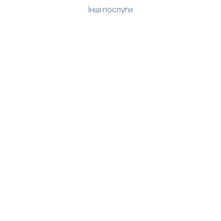
Інші послуги
Ресурси
Бібліотека
Демо-центр
Інтернет магазин
База знань
API
Застосунки