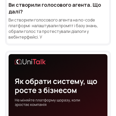
Автоматичне телефонне опитування
Ви створили голосового агента. Що
далі?
Автоматичний зворотний дзвінок
Ви створили голосового агента на no-code
Автоінформатор
платформі: налаштували промпт і базу знань,
обрали голос та протестували діалоги у
Інтерактивне голосове меню – IVR
вебінтерфейсі. У
Конструктор телефонних подій
Додаткові послуги
СПАМ-моніторинг телефонних
номерів
SIP Trunk
SMS-розсилки
Міжнародні SMS-розсилки для бізнесу