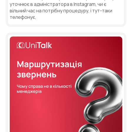
уточнює в адміністратора в Instagram, чи є
вільний час на потрібну процедуру, і тут-таки
телефонує,
Потрібна
Написати партнеру
допомога
Замовити дзвінок
Замовити інтеграцію
Замовити Тест Драйв
з вибором?
Ім'я
Ваше ім'я
Ваше ім'я
Ваше ім'я
Номер телефону
+1