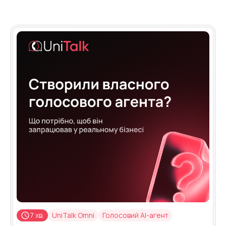
Запис телефонних розмов
Мовна аналітика
UniTalk Contact Center
SIP-телефонія
Автоматизація
Голосовий AI-агент
Автоматична система розподілу
дзвінків
Голосовий робот
UniTalk Chat
Автообзвон
7 хв.
UniTalk Omni
Голосовий AI-агент