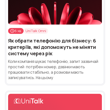
Синтез мови
Голосове привітання
Сервіс підтвердження номера
телефону
6 хв.
UniTalk Omni
Інтеграція з IP телефонією
Як обрати телефонію для бізнесу: 6
критеріїв, які допоможуть не міняти
Розширений пакет підтримки SLA
систему через рік
Телефонна аналітика для бізнесу
Коли компанія шукає телефонію, запит зазвичай
простий: потрібен номер, дзвінки мають
Viber-розсилки
працювати стабільно, а розмови мають
записуватись. На цьому