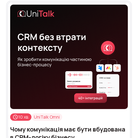
10 хв.
UniTalk Omni
Чому комунікація має бути вбудована
в CRM-логіку бізнесу