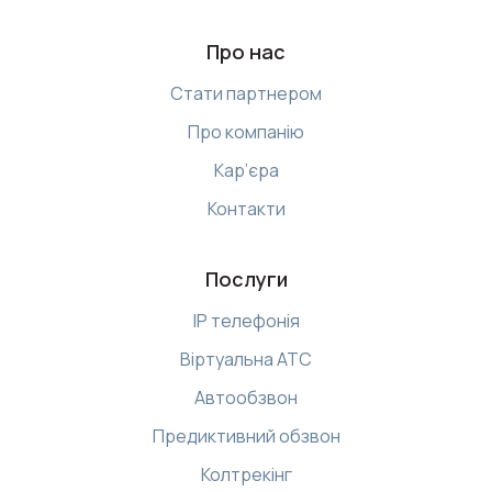
Про нас
Стати партнером
Про компанію
Кар’єра
Контакти
Послуги
IP телефонія
Віртуальна АТС
Автообзвон
Предиктивний обзвон
Колтрекінг