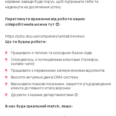
керівник завжди буде поруч, щоб підтримати тебе та
Voice greeting
надихнути на досягнення успіху.
Phone authentication
Переглянути враження від роботи наших
Integration
співробітників можна тут 😊:
Extended support package SLA
https://jobs.dou.ua/companies/unitalk/reviews
Що ти будеш робити:
Viber-mailings
Працювати з теплою та холодною базою лідів
Спілкуватись з потенційними клієнтами (телефон,
онлайн-чати)
Працювати з первинними запереченнями від клієнтів
Вносити актуальні дані в CRM-систему
Виконувати планові показники: закриття угод/доведення
клієнта до певного етапу воронки
Дружити з іншими департаментами 😊
В нас буде ідеальний match, якщо
: