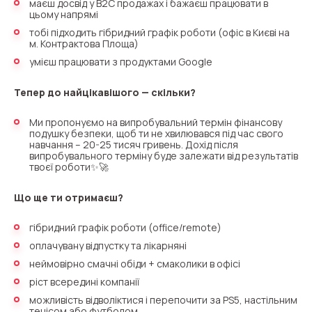
маєш досвід у B2С продажах і бажаєш працювати в
цьому напрямі
тобі підходить гібридний графік роботи (офіс в Києві на
м. Контрактова Площа)
умієш працювати з продуктами Google
Тепер до найцікавішого — скільки?
Ми пропонуємо на випробувальний термін фінансову
подушку безпеки, щоб ти не хвилювався під час свого
навчання – 20-25 тисяч гривень. Дохід після
випробувального терміну буде залежати від результатів
твоєї роботи✨🚀
Need
Що ще ти отримаєш?
Reach out to our partner
help
гібридний графік роботи (office/remote)
Free consultation
Заказать интеграцию
Заказать Тест Драйв
choosing?
Name
оплачувану відпустку та лікарняні
неймовірно смачні обіди + смаколики в офісі
Your name
Ваше имя
Ваше имя
ріст всередині компанії
Phone
можливість відволіктися і перепочити за PS5, настільним
+1
тенісом або футболом