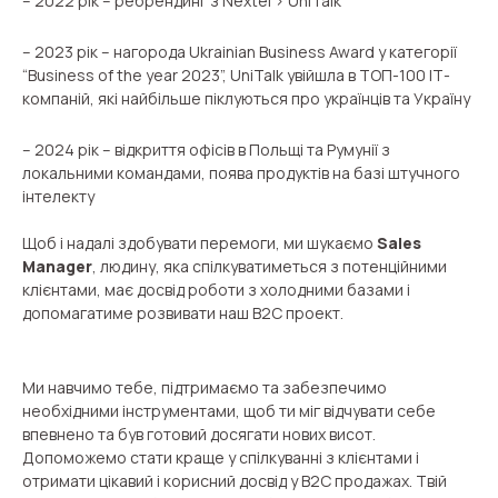
– 2022 рік – ребрендинг з Nextel > UniTalk
Autoinformer
– 2023 рік – нагорода Ukrainian Business Award у категорії
“Business of the year 2023”, UniTalk увійшла в ТОП-100 ІТ-
Interactive voice menu – IVR
компаній, які найбільше піклуються про українців та Україну
Phone event constructor
– 2024 рік – відкриття офісів в Польщі та Румунії з
Phone analytics for business
локальними командами, поява продуктів на базі штучного
інтелекту
Additional services
Щоб і надалі здобувати перемоги, ми шукаємо
Sales
Manager
, людину, яка спілкуватиметься з потенційними
Phone numbers SPAM monitoring
клієнтами, має досвід роботи з холодними базами і
допомагатиме розвивати наш B2C проект.
SIP TRUNK
SMS broadcasts
Ми навчимо тебе, підтримаємо та забезпечимо
необхідними інструментами, щоб ти міг відчувати себе
International SMS
впевнено та був готовий досягати нових висот.
Допоможемо стати краще у спілкуванні з клієнтами і
Speech synthesis
отримати цікавий і корисний досвід у B2С продажах. Твій