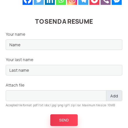
TO SEND A RESUME
Your name
Your last name
Attach file
Add
Accepted file format: pdf | txt | doc | jpg | png | gif | zip | rar. Maximum file size: 10MB
SEND