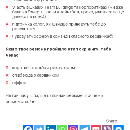
участь в цікавих Team Buildings та корпоративах (ми вже
Company
Contact number
Ваш номер телефона
Ваш номер телефона
були на Говерлі, грали в пейнтбол, проходили квести і це
Free consultation
далеко не все😉)
+1
+1
+1
підтримка колег, які швидше приведуть тебе до
Your name
результату.
E-mail
чудову атмосферу в команді і класного керівника😊
Якщо твоє резюме пройшло етап скрінінгу, тебе
Alternative:
Alternative:
Alternative:
Partner
Contact number
чекає:
+1
коротке інтерв’ю з рекрутером
співбесіда з керівником
оффер
Alternative:
Alternative:
Не гай часу, швидше надсилай резюме і почнемо
знайомство!🔥
Share: