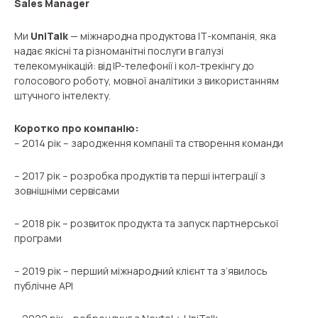
Sales Manager
Recording telephone conversations
Speech analytics
Ми
UniTalk
— міжнародна продуктова ІТ-компанія, яка
надає якісні та різноманітні послуги в галузі
UniTalk Contact Center
телекомунікацій: від ІР-телефонії і кол-трекінгу до
голосового роботу, мовної аналітики з використанням
Automation
штучного інтелекту.
Коротко про компанію:
AI Voice Agent
– 2014 рік – зародження компанії та створення команди
Automatic call distribution system
– 2017 рік – розробка продуктів та перші інтеграції з
зовнішніми сервісами
Voice robot
UniTalk Chat
– 2018 рік – розвиток продукта та запуск партнерської
програми
Auto dialing
– 2019 рік – перший міжнародний клієнт та з’явилось
Automatic phone survey
публічне API
Automatic call back to customers