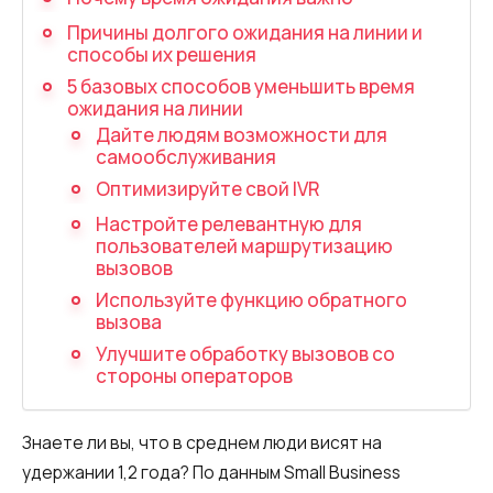
Запись телефонных разговоров
Причины долгого ожидания на линии и
Речевая аналитика
способы их решения
5 базовых способов уменьшить время
UniTalk Contact Center
ожидания на линии
Дайте людям возможности для
SIP-телефония
самообслуживания
Оптимизируйте свой IVR
Автоматизация
Настройте релевантную для
пользователей маршрутизацию
Голосовой AI-агент
вызовов
Автоматическая система
Используйте функцию обратного
распределения звонков
вызова
Улучшите обработку вызовов со
Голосовой робот
стороны операторов
UniTalk Chat
Знаете ли вы, что в среднем люди висят на
Автообзвон
удержании 1,2 года? По данным Small Business