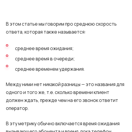
Синтез речи
Голосовое приветствие
В этом статье мы говорим про среднюю скорость
Сервис подтверждения номера
ответа, которая также называется:
телефона
Интеграция с IP телефонией
среднее время ожидания;
Расширенный пакет поддержки SLA
среднее время в очереди;
среднее временем удержания.
Телефонная аналитика для бизнеса
Viber-рассылки
Между ними нет никакой разницы — это названия для
одного и того же, т.е. сколько времени клиент
должен ждать, прежде чем на его звонок ответит
оператор.
В эту метрику обычно включается время ожидания
вызывающего абонента и время, пока телефон