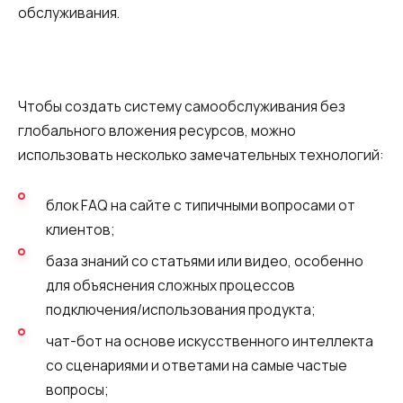
обслуживания.
Чтобы создать систему самообслуживания без
глобального вложения ресурсов, можно
использовать несколько замечательных технологий:
блок FAQ на сайте с типичными вопросами от
Нужна
клиентов;
Написать партнеру
помощь
база знаний со статьями или видео, особенно
Заказать звонок
Заказать интеграцию
Заказать Тест Драйв
с выбором?
для объяснения сложных процессов
Ім'я
подключения/использования продукта;
Ваше имя
Ваше имя
Ваше имя
чат-бот на основе искусственного интеллекта
Номер телефона
со сценариями и ответами на самые частые
+1
вопросы;