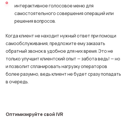
Компания
Ваш номер телефона
Ваш номер телефона
Ваш номер телефона
интерактивное голосовое меню для
Бесплатная консультация
самостоятельного совершения операций или
+1
+1
+1
решения вопросов.
Ваше имя
E-mail
Когда клиент не находит нужный ответ при помощи
самообслуживания, предложите ему заказать
Alternative:
Alternative:
Alternative:
Партнер
Номер для контакта
обратный звонок в удобное для них время. Это не
+1
только улучшит клиентский опыт — забота ведь! — но
и позволит спланировать нагрузку операторов
более разумно, ведь клиент не будет сразу попадать
Alternative:
в очередь.
Alternative:
Оптимизируйте свой IVR