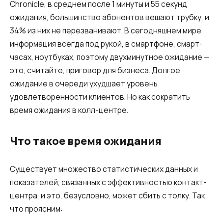
Chronicle, в среднем после 1 минуты и 55 секунд
Автоматический телефонный опрос
ожидания, большинство абонентов вешают трубку, и
Автоматический перезвон клиентам
34% из них не перезванивают. В сегодняшнем мире
информация всегда под рукой, в смартфоне, смарт-
Автоинформатор
часах, ноутбуках, поэтому двухминутное ожидание —
Интерактивное голосовое меню — IVR
это, считайте, приговор для бизнеса. Долгое
ожидание в очереди ухудшает уровень
Конструктор телефонных событий
удовлетворенности клиентов. Но как сократить
Дополнительные услуги
время ожидания в колл-центре.
СПАМ-мониторинг телефонных
Что такое время ожидания
номеров
SIP TRUNK
Существует множество статистических данных и
показателей, связанных с эффективностью контакт-
SMS-рассылки
центра, и это, безусловно, может сбить с толку. Так
Международные SMS-рассылки
что проясним: