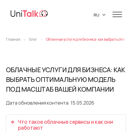
RU
EN
Услуги
UA
Главная
Блог
Облачные услуги для бизнеса: как выбрать оптим
>
>
Телефония
Демо-центр
Клиенты
IP телефония
Ресурсы
ОБЛАЧНЫЕ УСЛУГИ ДЛЯ БИЗНЕСА: КАК
Виртуальная АТС
ВЫБРАТЬ ОПТИМАЛЬНУЮ МОДЕЛЬ
База знаний
О нас
Виртуальные номера
ПОД МАСШТАБ ВАШЕЙ КОМПАНИИ
API
Партнеры
Коллтрекинг
Блог
Про компанию
Дата обновления контента: 15.05.2026
Поддержка 24/7
Маркетинговые материалы
Предиктивный обзвон
Карьера
Что такое облачные сервисы и как они
Виджет обратный звонок (Callback)
работают
Контакты