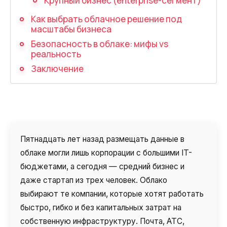
Крупный бизнес (enterprise-сегмент)
Автоматический телефонный опрос
Как выбрать облачное решение под
Автоматический перезвон клиентам
масштабы бизнеса
Безопасность в облаке: мифы vs
Автоинформатор
реальность
Интерактивное голосовое меню — IVR
Заключение
Конструктор телефонных событий
Дополнительные услуги
СПАМ-мониторинг телефонных
Пятнадцать лет назад размещать данные в
номеров
облаке могли лишь корпорации с большими IT-
бюджетами, а сегодня — средний бизнес и
SIP TRUNK
даже стартап из трех человек. Облако
SMS-рассылки
выбирают те компании, которые хотят работать
быстро, гибко и без капитальных затрат на
Международные SMS-рассылки
собственную инфраструктуру. Почта, АТС,