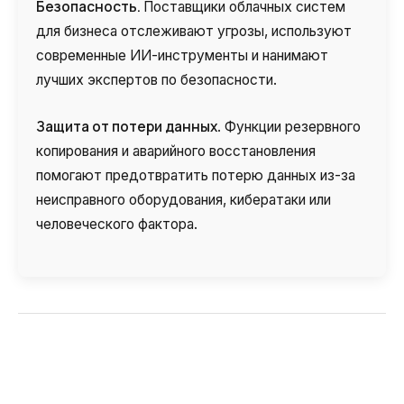
Безопасность.
Поставщики облачных систем
Компания
Ваш номер телефона
Ваш номер телефона
Ваш номер телефона
Бесплатная консультация
для бизнеса отслеживают угрозы, используют
+1
+1
+1
современные ИИ-инструменты и нанимают
Ваше имя
E-mail
лучших экспертов по безопасности.
Защита от потери данных
. Функции резервного
Alternative:
Alternative:
Alternative:
Партнер
Номер для контакта
копирования и аварийного восстановления
помогают предотвратить потерю данных из-за
+1
неисправного оборудования, кибератаки или
человеческого фактора.
Alternative:
Alternative: