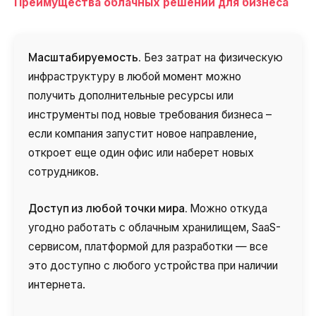
Преимущества облачных решений для бизнеса
Масштабируемость.
Без затрат на физическую
инфраструктуру в любой момент можно
получить дополнительные ресурсы или
инструменты под новые требования бизнеса –
если компания запустит новое направление,
откроет еще один офис или наберет новых
сотрудников.
Нужна
Написать партнеру
помощь
Доступ из любой точки мира.
Можно откуда
Заказать звонок
Заказать интеграцию
Заказать Тест Драйв
с выбором?
Ім'я
угодно работать с облачным хранилищем, SaaS-
сервисом, платформой для разработки — все
Ваше имя
Ваше имя
Ваше имя
это доступно с любого устройства при наличии
Номер телефона
интернета.
+1