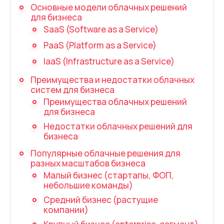
Запись телефонных разговоров
Основные модели облачных решений
для бизнеса
Речевая аналитика
SaaS (Software as a Service)
UniTalk Contact Center
PaaS (Platform as a Service)
IaaS (Infrastructure as a Service)
SIP-телефония
Преимущества и недостатки облачных
Автоматизация
систем для бизнеса
Преимущества облачных решений
для бизнеса
Голосовой AI-агент
Недостатки облачных решений для
Автоматическая система
бизнеса
распределения звонков
Популярные облачные решения для
разных масштабов бизнеса
Голосовой робот
Малый бизнес (стартапы, ФОП,
небольшие команды)
UniTalk Chat
Средний бизнес (растущие
Автообзвон
компании)