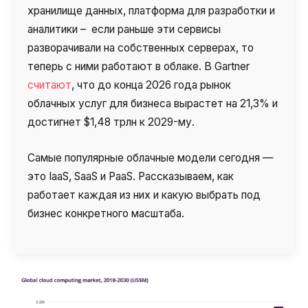
Синтез речи
хранилище данных, платформа для разработки и
аналитики – если раньше эти сервисы
Голосовое приветствие
разворачивали на собственных серверах, то
Сервис подтверждения номера
теперь с ними работают в облаке. В Gartner
телефона
считают
, что до конца 2026 года рынок
облачных услуг для бизнеса вырастет на 21,3% и
Интеграция с IP телефонией
достигнет $1,48 трлн к 2029-му.
Расширенный пакет поддержки SLA
Самые популярные облачные модели сегодня —
Телефонная аналитика для бизнеса
это IaaS, SaaS и PaaS. Рассказываем, как
Viber-рассылки
работает каждая из них и какую выбрать под
бизнес конкретного масштаба.