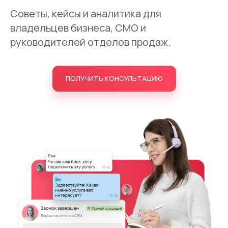
Запись телефонных разговоров
Советы, кейсы и аналитика для
Речевая аналитика
владельцев бизнеса, CMO и
руководителей отделов продаж.
UniTalk Contact Center
SIP-телефония
ПОЛУЧИТЬ КОНСУЛЬТАЦИЮ
Автоматизация
Голосовой AI-агент
Автоматическая система
распределения звонков
Голосовой робот
UniTalk Chat
Автообзвон