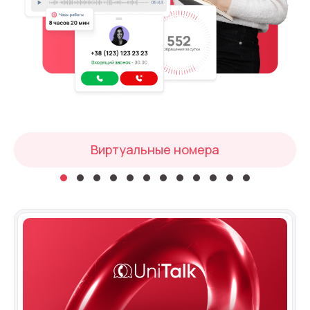
Автоматический телефонный опрос
Автоматический перезвон клиентам
Автоинформатор
Интерактивное голосовое меню — IVR
Конструктор телефонных событий
Виртуальные номера
Дополнительные услуги
СПАМ-мониторинг телефонных
номеров
SIP TRUNK
SMS-рассылки
Международные SMS-рассылки