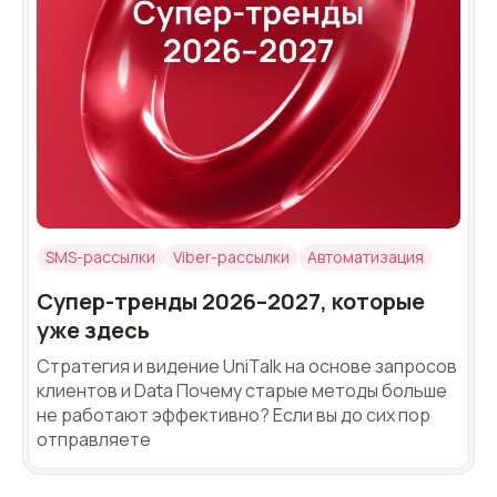
Синтез речи
Голосовое приветствие
Сервис подтверждения номера
телефона
Интеграция с IP телефонией
Расширенный пакет поддержки SLA
SMS-рассылки
Viber-рассылки
Автоматизация
Телефонная аналитика для бизнеса
Супер-тренды 2026–2027, которые
Viber-рассылки
уже здесь
Стратегия и видение UniTalk на основе запросов
клиентов и Data Почему старые методы больше
не работают эффективно? Если вы до сих пор
отправляете