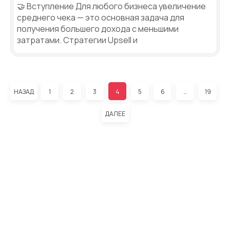
🤝 Вступление Для любого бизнеса увеличение
среднего чека — это основная задача для
получения большего дохода с меньшими
затратами. Стратегии Upsell и
НАЗАД
1
2
3
4
5
6
…
19
ДАЛЕЕ