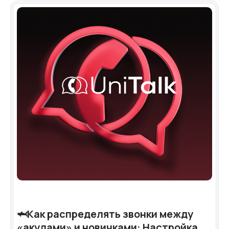
🦈Как распределять звонки между
«акулами» и новичками: Настройка