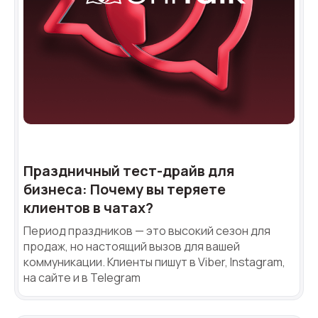
Праздничный тест-драйв для
Нужна
бизнеса: Почему вы теряете
Написать партнеру
клиентов в чатах?
помощь
Период праздников — это высокий сезон для
Заказать звонок
Заказать интеграцию
Заказать Тест Драйв
с выбором?
Ім'я
продаж, но настоящий вызов для вашей
коммуникации. Клиенты пишут в Viber, Instagram,
Ваше имя
Ваше имя
Ваше имя
на сайте и в Telegram
Номер телефона
+1