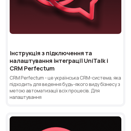
Alternative:
Alternative:
Alternative:
Партнер
Номер для контакту
+1
Alternative:
Alternative:
Інструкція з підключення та
налаштування інтеграції UniTalk і
CRM Perfectum
CRM Perfectum - це українська CRM-система, яка
підходить для ведення будь-якого виду бізнесу з
метою автоматизації всіх процесів. Для
налаштування