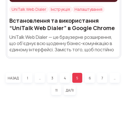
UniTalk Web Dialer
Інструкція
Налаштування
Встановлення та використання
“UniTalk Web Dialer” в Google Chrome
UniTalk Web Dialer — це браузерне розширення,
що об'єднує всю щоденну бізнес-комунікацію в
єдиному інтерфейсі. Замість того, щоб постійно
НАЗАД
1
…
3
4
5
6
7
…
11
ДАЛІ