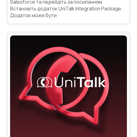
Salesforce та перейдіть за посиланням.
Встановіть додаток UniTalk Integration Package.
Додаток може бути