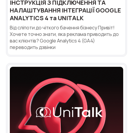
ІНСТРУКЦІЯ З ПІДКЛЮЧЕННЯ ТА
НАЛАШТУВАННЯ ІНТЕГРАЦІЇ GOOGLE
ANALYTICS 4 та UNITALK
Від сліпоти до чіткого бачення бізнесу Привіт!
Потрібна
Хочете точно знати, яка реклама приводить до
Написати партнеру
допомога
вас клієнтів? Google Analytics 4 (GA4)
переводить дзвінки
Замовити дзвінок
Замовити інтеграцію
Замовити Тест Драйв
з вибором?
Ім'я
Ваше ім'я
Ваше ім'я
Ваше ім'я
Номер телефону
+1
Компанія
Ваш номер телефону
Ваш номер телефону
Ваш номер телефону
Безкоштовна консультація
+1
+1
+1
Ваше ім'я
E-mail