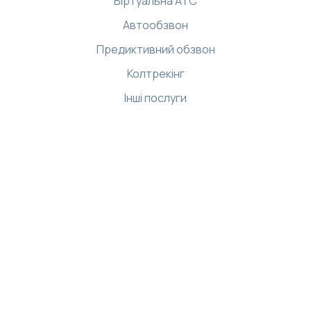
Віртуальна АТС
Автообзвон
Предиктивний обзвон
Колтрекінг
Інші послуги
Ресурси
Бібліотека
Демо-центр
Інтернет магазин
База знань
API
Застосунки