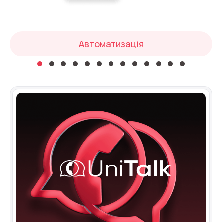
Автоматичне телефонне опитування
Автоматичний зворотний дзвінок
Автоматизація
Автоінформатор
Інтерактивне голосове меню – IVR
Конструктор телефонних подій
Додаткові послуги
СПАМ-моніторинг телефонних
номерів
SIP Trunk
SMS-розсилки
Міжнародні SMS-розсилки для бізнесу