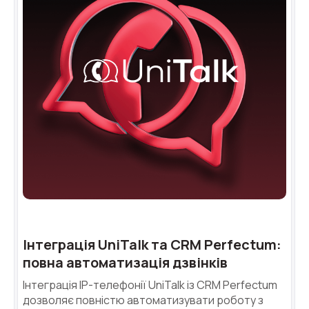
Інтеграція UniTalk та CRM Perfectum:
повна автоматизація дзвінків
Інтеграція IP-телефонії UniTalk із CRM Perfectum
дозволяє повністю автоматизувати роботу з