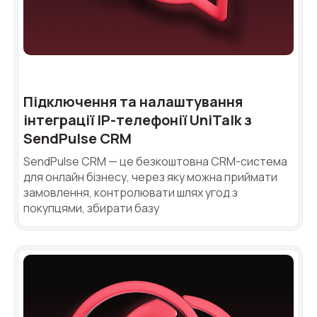
Синтез мови
Голосове привітання
Сервіс підтвердження номера
телефону
Підключення та налаштування
Інтеграція з IP телефонією
інтеграції IP-телефонії UniTalk з
SendPulse CRM
Розширений пакет підтримки SLA
SendPulse CRM — це безкоштовна CRM-система
Телефонна аналітика для бізнесу
для онлайн бізнесу, через яку можна приймати
замовлення, контролювати шлях угод з
Viber-розсилки
покупцями, збирати базу